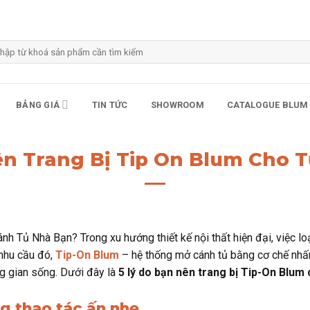
m
m:
BẢNG GIÁ
TIN TỨC
SHOWROOM
CATALOGUE BLUM
ên Trang Bị Tip On Blum Cho 
 Tủ Nhà Bạn? Trong xu hướng thiết kế nội thất hiện đại, việc loại
nhu cầu đó,
Tip-On Blum
– hệ thống mở cánh tủ bằng cơ chế nhấn
ng gian sống. Dưới đây là
5 lý do bạn nên trang bị Tip-On Blum
ng thao tác ấn nhẹ