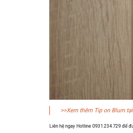
>>Xem thêm Tip on Blum tại
Liên hệ ngay Hotline 0931.234.729 để đượ