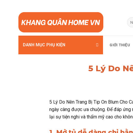
Bỏ
qua
Tì
kiế
nội
dung
DANH MỤC PHỤ KIỆN
GIỚI THIỆU
5 Lý Do N
5 Lý Do Nên Trang Bị Tip On Blum Cho Cánh
ngày càng được ưa chuộng. Để đáp ứng 
lại sự tiện nghi và thẩm mỹ cao cho khô
1. Mở tủ dễ dàng chỉ bằ