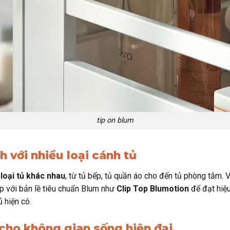
tip on blum
h với nhiều loại cánh tủ
loại tủ khác nhau
, từ tủ bếp, tủ quần áo cho đến tủ phòng tắm. 
hợp với bản lề tiêu chuẩn Blum như
Clip Top Blumotion
để đạt hiệ
ủ hiện có.
 cho không gian sống hiện đại