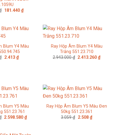
.1059U
Giá
Giá
₫
181.440
₫
gốc
hiện
là:
tại
240.000 ₫.
là:
181.440 ₫.
m Blum Y4 Màu
Ray Hộp Âm Blum Y4 Màu
550.94.745
Trắng 551.23.710
Giá
Giá
Giá
Giá
₫
2.413
₫
2.943.000
₫
2.413.260
₫
gốc
hiện
gốc
hiện
là:
tại
là:
tại
2.943 ₫.
là:
2.943.000 ₫.
là:
2.413 ₫.
2.413.260 ₫.
m Blum Y5 Màu
Ray Hộp Âm Blum Y5 Màu Đen
g 551.23.761
50kg 551.23.361
Giá
Giá
Giá
Giá
₫
2.598.580
₫
3.059
₫
2.508
₫
gốc
hiện
gốc
hiện
là:
tại
là:
tại
3.169.000 ₫.
là:
3.059 ₫.
là:
2.598.580 ₫.
2.508 ₫.