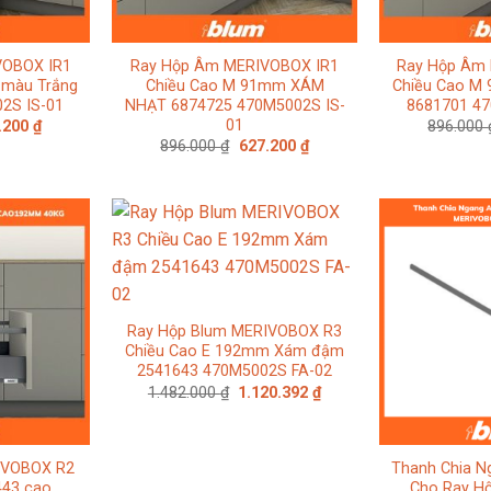
VOBOX IR1
Ray Hộp Âm MERIVOBOX IR1
Ray Hộp Âm 
 màu Trắng
Chiều Cao M 91mm XÁM
Chiều Cao M
2S IS-01
NHẠT 6874725 470M5002S IS-
8681701 47
01
Giá
.200
₫
896.000
hiện
Giá
Giá
896.000
₫
627.200
₫
tại
gốc
hiện
000 ₫.
là:
là:
tại
627.200 ₫.
896.000 ₫.
là:
627.200 ₫.
Ray Hộp Blum MERIVOBOX R3
Chiều Cao E 192mm Xám đậm
2541643 470M5002S FA-02
Giá
Giá
1.482.000
₫
1.120.392
₫
gốc
hiện
là:
tại
1.482.000 ₫.
là:
1.120.392 ₫.
IVOBOX R2
Thanh Chia N
443 cao
Cho Ray H