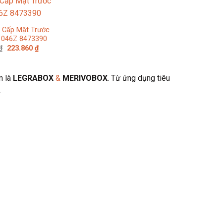
 Cấp Mặt Trước
1046Z 8473390
Giá
Giá
₫
223.860
₫
gốc
hiện
là:
tại
273.000 ₫.
là:
223.860 ₫.
n là
LEGRABOX
&
MERIVOBOX
. Từ ứng dụng tiêu
.