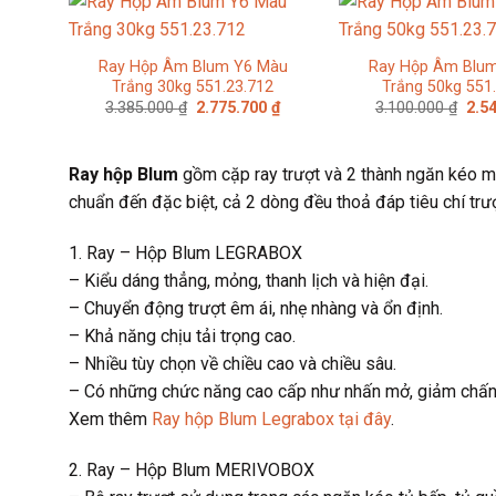
Ray Hộp Âm Blum Y6 Màu
Ray Hộp Âm Blu
Trắng 30kg 551.23.712
Trắng 50kg 551
Giá
Giá
Giá
3.385.000
₫
2.775.700
₫
3.100.000
₫
2.5
gốc
hiện
gốc
là:
tại
là:
3.385.000 ₫.
là:
3.10
2.775.700 ₫.
Ray hộp Blum
gồm cặp ray trượt và 2 thành ngăn kéo m
chuẩn đến đặc biệt, cả 2 dòng đều thoả đáp tiêu chí trư
1. Ray – Hộp Blum LEGRABOX
– Kiểu dáng thẳng, mỏng, thanh lịch và hiện đại.
– Chuyển động trượt êm ái, nhẹ nhàng và ổn định.
– Khả năng chịu tải trọng cao.
– Nhiều tùy chọn về chiều cao và chiều sâu.
– Có những chức năng cao cấp như nhấn mở, giảm chấn
Xem thêm
Ray hộp Blum Legrabox tại đây
.
2. Ray – Hộp Blum MERIVOBOX