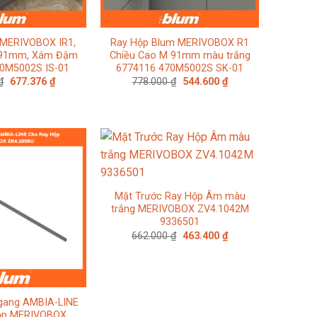
MERIVOBOX IR1,
Ray Hộp Blum MERIVOBOX R1
 91mm, Xám Đậm
Chiều Cao M 91mm màu trắng
0M5002S IS-01
6774116 470M5002S SK-01
Giá
Giá
Giá
Giá
₫
677.376
₫
778.000
₫
544.600
₫
gốc
hiện
gốc
hiện
là:
tại
là:
tại
896.000 ₫.
là:
778.000 ₫.
là:
677.376 ₫.
544.600 ₫.
Mặt Trước Ray Hộp Âm màu
trắng MERIVOBOX ZV4.1042M
9336501
Giá
Giá
662.000
₫
463.400
₫
gốc
hiện
là:
tại
662.000 ₫.
là:
463.400 ₫.
gang AMBIA-LINE
ộp MERIVOBOX