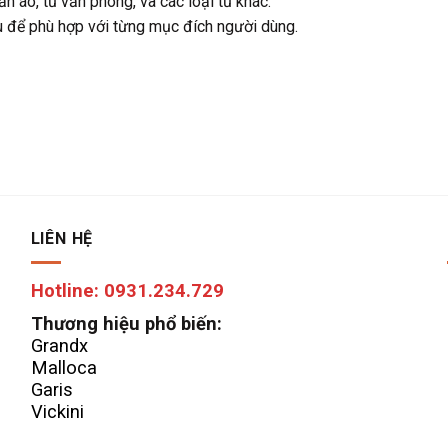
n áo, tủ văn phòng, và các loại tủ khác.
u để phù hợp với từng mục đích người dùng.
LIÊN HỆ
Hotline: 0931.234.729
Thương hiệu phổ biến:
Grandx
Malloca
Garis
Vickini