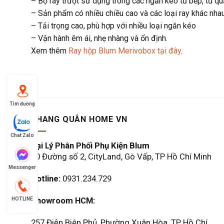
– Bộ ray trượt sử dụng trong các ngăn kéo tủ bếp, tủ quầ
– Sản phẩm có nhiều chiều cao và các loại ray khác nha
– Tải trọng cao, phù hợp với nhiều loại ngăn kéo
– Vận hành êm ái, nhẹ nhàng và ổn định.
Xem thêm
Ray hộp Blum Merivobox tại đây
.
Tìm đường
KHANG QUÂN HOME VN
Chat Zalo
Đại Lý Phân Phối Phụ Kiện Blum
60 Đường số 2, CityLand, Gò Vấp, TP Hồ Chí Minh
Messenger
Hotline:
0931.234.729
Showroom HCM:
HOTLINE
257 Điện Biên Phủ, Phường Xuân Hòa, TP Hồ Chí