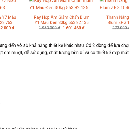
m Y7 Màu
Ray Hộp Âm Giảm Chấn Blum
Thanh Nâng
.23.763
Y1 Màu Đen 30kg 553.82.135
Blum ZRG.
Giá
Giá
Giá
42.000
₫
1.953.000
₫
1.601.460
₫
273.000
hiện
gốc
hiện
tại
là:
tại
0.000 ₫.
là:
1.953.000 ₫.
là:
2.542.000 ₫.
1.601.460 ₫.
ang đến vô số khả năng thiết kế khác nhau. Có 2 dòng để lựa chọ
ợt êm mượt, dễ sử dụng, chất lượng bền bỉ và có thiết kế đẹp mắt
.