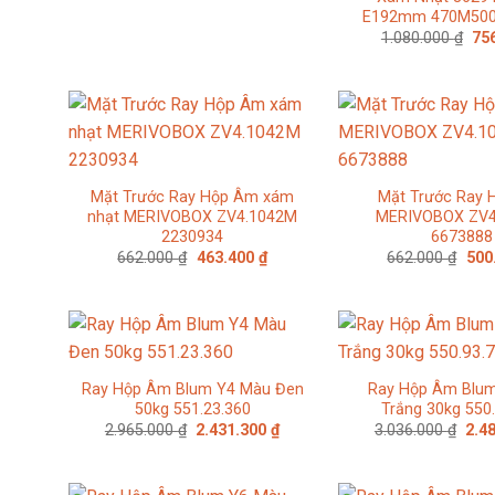
E192mm 470M500
Giá
1.080.000
₫
75
gố
là:
1.0
Mặt Trước Ray Hộp Âm xám
Mặt Trước Ray
nhạt MERIVOBOX ZV4.1042M
MERIVOBOX ZV4
2230934
6673888
Giá
Giá
Giá
662.000
₫
463.400
₫
662.000
₫
500
gốc
hiện
gốc
là:
tại
là:
662.000 ₫.
là:
662.
463.400 ₫.
Ray Hộp Âm Blum Y4 Màu Đen
Ray Hộp Âm Blu
50kg 551.23.360
Trắng 30kg 550
Giá
Giá
Giá
2.965.000
₫
2.431.300
₫
3.036.000
₫
2.4
gốc
hiện
gốc
là:
tại
là:
2.965.000 ₫.
là:
3.03
2.431.300 ₫.