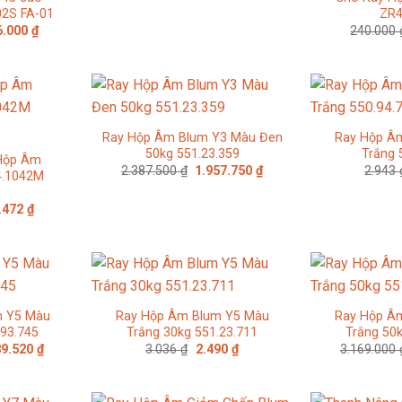
2S FA-01
ZR4
Giá
6.000
₫
240.000
c
hiện
tại
80.000 ₫.
là:
756.000 ₫.
Ray Hộp Âm Blum Y3 Màu Đen
Ray Hộp Â
50kg 551.23.359
Trắng 
 Hộp Âm
Giá
Giá
2.387.500
₫
1.957.750
₫
2.943
.1042M
gốc
hiện
là:
tại
2.387.500 ₫.
là:
Giá
.472
₫
1.957.750 ₫.
hiện
tại
000 ₫.
là:
500.472 ₫.
m Y5 Màu
Ray Hộp Âm Blum Y5 Màu
Ray Hộp Â
.93.745
Trắng 30kg 551.23.711
Trắng 50k
Giá
Giá
Giá
89.520
₫
3.036
₫
2.490
₫
3.169.000
hiện
gốc
hiện
tại
là:
tại
6.000 ₫.
là:
3.036 ₫.
là:
2.489.520 ₫.
2.490 ₫.