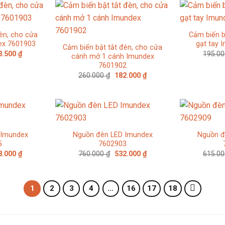
182.000 ₫.
182.000 ₫.
èn, cho cửa
Cảm biến b
ex 7601903
gạt tay 
Cảm biến bật tắt đèn, cho cửa
Giá
3.500
₫
195.0
cánh mở 1 cánh Imundex
c
hiện
7601902
tại
.000 ₫.
là:
Giá
Giá
260.000
₫
182.000
₫
213.500 ₫.
gốc
hiện
là:
tại
260.000 ₫.
là:
182.000 ₫.
 Imundex
Nguồn đèn LED Imundex
Nguồn đ
5
7602903
Giá
Giá
Giá
8.000
₫
760.000
₫
532.000
₫
615.0
c
hiện
gốc
hiện
tại
là:
tại
.000 ₫.
là:
760.000 ₫.
là:
658.000 ₫.
532.000 ₫.
1
2
3
4
…
16
17
18