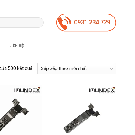
0931.234.729
LIÊN HỆ
Đã
 của 530 kết quả
sắp
xếp
theo
mới
nhất