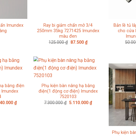
chấn Imundex
Ray bi giảm chấn mở 3/4
Bản lề tủ l
àng
250mm 35kg 7271425 Imundex
cho cửa 
màu đen
Imun
Giá
Giá
125.000
₫
87.500
₫
50.0
gốc
hiện
là:
tại
125.000 ₫.
là:
87.500 ₫.
hạ bằng điện
Phụ kiện bàn nâng hạ bằng
) Imundex
điện(1 động cơ điện) Imundex
4
7520103
Giá
Giá
Giá
740.000
₫
7.300.000
₫
5.110.000
₫
c
hiện
gốc
hiện
tại
là:
tại
00.000 ₫.
là:
7.300.000 ₫.
là:
5.740.000 ₫.
5.110.000 ₫.
Phụ kiện bà