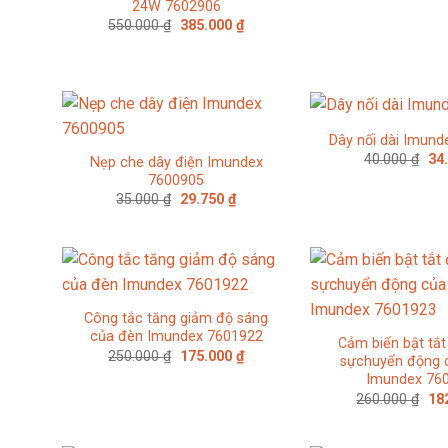
24W 7602906
Giá
Giá
550.000
₫
385.000
₫
gốc
hiện
là:
tại
550.000 ₫.
là:
385.000 ₫.
Dây nối dài Imun
Giá
40.000
₫
34
Nẹp che dây điện Imundex
gố
7600905
là:
Giá
Giá
35.000
₫
29.750
₫
40.
gốc
hiện
là:
tại
35.000 ₫.
là:
29.750 ₫.
Công tắc tăng giảm độ sáng
của đèn Imundex 7601922
Cảm biến bật tắ
Giá
Giá
250.000
₫
175.000
₫
sựchuyển động 
gốc
hiện
Imundex 76
là:
tại
250.000 ₫.
là:
Giá
260.000
₫
18
175.000 ₫.
gố
là:
260