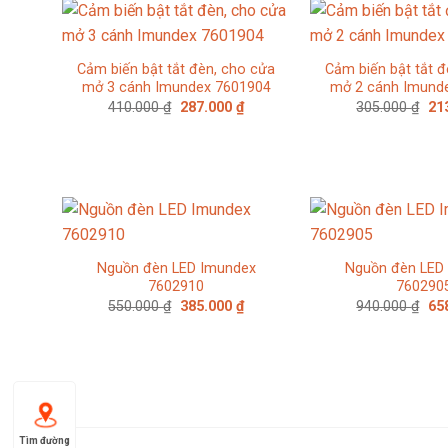
Cảm biến bật tắt đèn, cho cửa
Cảm biến bật tắt đ
mở 3 cánh Imundex 7601904
mở 2 cánh Imund
Giá
Giá
Giá
410.000
₫
287.000
₫
305.000
₫
21
gốc
hiện
gố
là:
tại
là:
410.000 ₫.
là:
305
287.000 ₫.
Nguồn đèn LED Imundex
Nguồn đèn LED
7602910
760290
Giá
Giá
Giá
550.000
₫
385.000
₫
940.000
₫
65
gốc
hiện
gố
là:
tại
là:
550.000 ₫.
là:
940
385.000 ₫.
Tìm đường