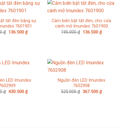
ật tắt đèn bằng sự
Cảm biến bật tắt đèn, cho cửa
Imundex 7601901
cánh mở Imundex 7601900
Giá
Giá
Giá
Giá
00
₫
136.500
₫
195.000
₫
136.500
₫
gốc
hiện
gốc
hiện
là:
tại
là:
tại
195.000 ₫.
là:
195.000 ₫.
là:
136.500 ₫.
136.500 ₫.
èn LED Imundex
Nguồn đèn LED Imundex
7602909
7602908
Giá
Giá
Giá
Giá
00
₫
430.500
₫
525.000
₫
367.500
₫
gốc
hiện
gốc
hiện
là:
tại
là:
tại
615.000 ₫.
là:
525.000 ₫.
là:
430.500 ₫.
367.500 ₫.