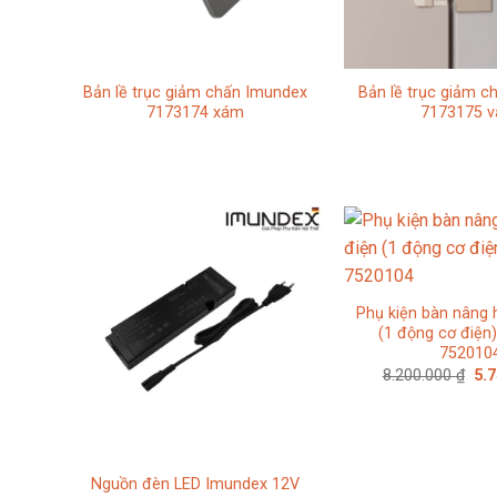
Bản lề trục giảm chấn Imundex
Bản lề trục giảm 
7173174 xám
7173175 v
Phụ kiện bàn nâng 
(1 động cơ điện
752010
Giá
8.200.000
₫
5.
gố
là:
8.2
Nguồn đèn LED Imundex 12V