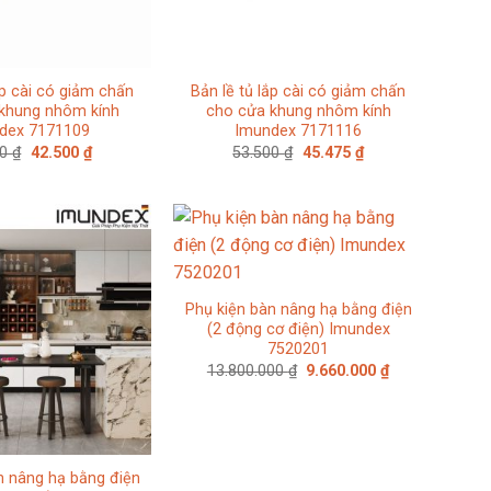
ắp cài có giảm chấn
Bản lề tủ lắp cài có giảm chấn
khung nhôm kính
cho cửa khung nhôm kính
dex 7171109
Imundex 7171116
Giá
Giá
Giá
Giá
00
₫
42.500
₫
53.500
₫
45.475
₫
gốc
hiện
gốc
hiện
là:
tại
là:
tại
50.000 ₫.
là:
53.500 ₫.
là:
42.500 ₫.
45.475 ₫.
Phụ kiện bàn nâng hạ bằng điện
(2 động cơ điện) Imundex
7520201
Giá
Giá
13.800.000
₫
9.660.000
₫
gốc
hiện
là:
tại
13.800.000 ₫.
là:
9.660.000 ₫.
n nâng hạ bằng điện