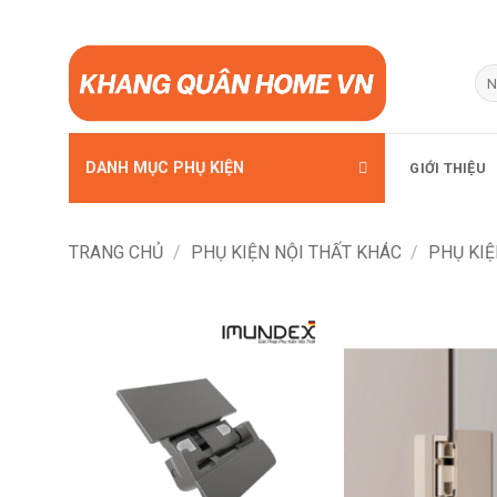
Bỏ
qua
Tì
kiế
nội
dung
DANH MỤC PHỤ KIỆN
GIỚI THIỆU
TRANG CHỦ
/
PHỤ KIỆN NỘI THẤT KHÁC
/
PHỤ KIỆ