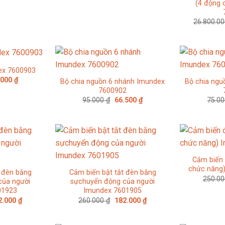
(4 động 
26.800.0
dex 7600903
Giá
.000
₫
Bộ chia nguồn 6 nhánh Imundex
Bộ chia ngu
c
hiện
7600902
tại
Giá
Giá
95.000
₫
66.500
₫
75.0
000 ₫.
là:
gốc
hiện
34.000 ₫.
là:
tại
95.000 ₫.
là:
66.500 ₫.
Cảm biến 
chức năng
t đèn bằng
Cảm biến bật tắt đèn bằng
250.0
của người
sựchuyển động của người
01923
Imundex 7601905
Giá
Giá
Giá
2.000
₫
260.000
₫
182.000
₫
c
hiện
gốc
hiện
tại
là:
tại
.000 ₫.
là:
260.000 ₫.
là: