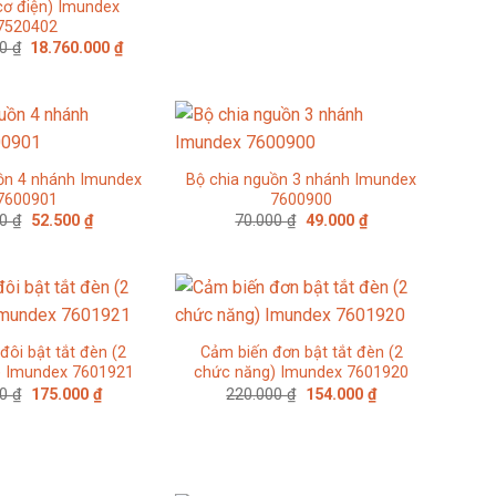
cơ điện) Imundex
7520402
Giá
Giá
00
₫
18.760.000
₫
gốc
hiện
là:
tại
26.800.000 ₫.
là:
18.760.000 ₫.
ồn 4 nhánh Imundex
Bộ chia nguồn 3 nhánh Imundex
7600901
7600900
Giá
Giá
Giá
Giá
00
₫
52.500
₫
70.000
₫
49.000
₫
gốc
hiện
gốc
hiện
là:
tại
là:
tại
75.000 ₫.
là:
70.000 ₫.
là:
52.500 ₫.
49.000 ₫.
đôi bật tắt đèn (2
Cảm biến đơn bật tắt đèn (2
) Imundex 7601921
chức năng) Imundex 7601920
Giá
Giá
Giá
Giá
00
₫
175.000
₫
220.000
₫
154.000
₫
gốc
hiện
gốc
hiện
là:
tại
là:
tại
250.000 ₫.
là:
220.000 ₫.
là:
175.000 ₫.
154.000 ₫.