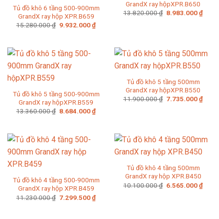
GrandX ray hộpXPR.B650
Tủ đồ khô 6 tầng 500-900mm
Giá
Giá
13.820.000
₫
8.983.000
₫
GrandX ray hộp XPR.B659
gốc
hiện
Giá
Giá
15.280.000
₫
9.932.000
₫
là:
tại
gốc
hiện
13.820.000 ₫.
là:
là:
tại
8.983
15.280.000 ₫.
là:
9.932.000 ₫.
Tủ đồ khô 5 tầng 500mm
GrandX ray hộpXPR.B550
Tủ đồ khô 5 tầng 500-900mm
Giá
Giá
11.900.000
₫
7.735.000
₫
GrandX ray hộpXPR.B559
gốc
hiện
Giá
Giá
13.360.000
₫
8.684.000
₫
là:
tại
gốc
hiện
11.900.000 ₫.
là:
là:
tại
7.735
13.360.000 ₫.
là:
8.684.000 ₫.
Tủ đồ khô 4 tầng 500mm
GrandX ray hộp XPR.B450
Tủ đồ khô 4 tầng 500-900mm
Giá
Giá
10.100.000
₫
6.565.000
₫
GrandX ray hộp XPR.B459
gốc
hiện
Giá
Giá
11.230.000
₫
7.299.500
₫
là:
tại
gốc
hiện
10.100.000 ₫.
là:
là:
tại
6.565
11.230.000 ₫.
là: