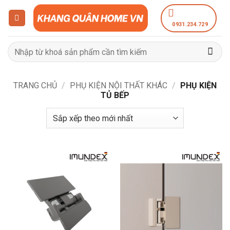
Bỏ
qua
0931.234.729
nội
dung
Tìm
kiếm:
TRANG CHỦ
/
PHỤ KIỆN NỘI THẤT KHÁC
/
PHỤ KIỆN
TỦ BẾP