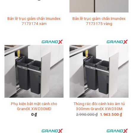
Bản lề trục giảm chấn Imundex
Bản lề trục giảm chấn Imundex
7173174 xám
7173175 vàng
Phụ kiện bắt mặt cánh cho
Thùng rác đôi cánh kéo âm tủ
GrandX XW.D30MD
300mm GrandX XW.D30M
Giá
Giá
0
₫
2.990.000
₫
1.943.500
₫
gốc
hiện
là:
tại
2.990.000 ₫.
là:
1.943