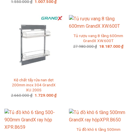
Giá
Giá
1.550.000
₫
1.007.500
₫
gốc
hiện
là:
tại
1.550.000 ₫.
là:
1.007.500 ₫.
Tủ rượu vang 8 tầng 600mm
GrandX XW.600T
Giá
Giá
27.980.000
₫
18.187.000
₫
gốc
hiện
là:
tại
27.980.000 ₫.
là:
18.1
Kệ chất tẩy rửa nan dẹt
200mm inox 304 GrandX
XU.200S
Giá
Giá
2.660.000
₫
1.729.000
₫
gốc
hiện
là:
tại
2.660.000 ₫.
là:
1.729.000 ₫.
Tủ đồ khô 6 tầng 500mm