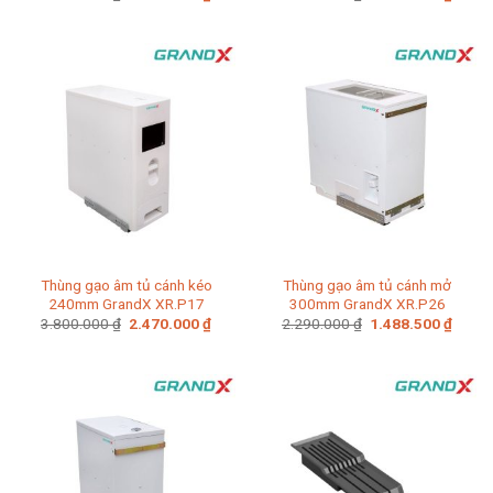
gốc
hiện
gốc
hiện
là:
tại
là:
tại
2.860.000 ₫.
là:
2.860.000 ₫.
là:
1.573.000 ₫.
1.859
Thùng gạo âm tủ cánh kéo
Thùng gạo âm tủ cánh mở
240mm GrandX XR.P17
300mm GrandX XR.P26
Giá
Giá
Giá
Giá
3.800.000
₫
2.470.000
₫
2.290.000
₫
1.488.500
₫
gốc
hiện
gốc
hiện
là:
tại
là:
tại
3.800.000 ₫.
là:
2.290.000 ₫.
là:
2.470.000 ₫.
1.488