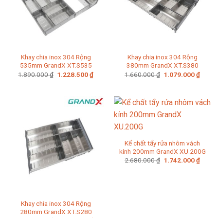
Khay chia inox 304 Rộng
Khay chia inox 304 Rộng
535mm GrandX XT.S535
380mm GrandX XT.S380
Giá
Giá
Giá
Giá
1.890.000
₫
1.228.500
₫
1.660.000
₫
1.079.000
₫
gốc
hiện
gốc
hiện
là:
tại
là:
tại
1.890.000 ₫.
là:
1.660.000 ₫.
là:
1.228.500 ₫.
1.079
Kể chất tẩy rửa nhôm vách
kính 200mm GrandX XU.200G
Giá
Giá
2.680.000
₫
1.742.000
₫
gốc
hiện
là:
tại
2.680.000 ₫.
là:
1.742
Khay chia inox 304 Rộng
280mm GrandX XT.S280