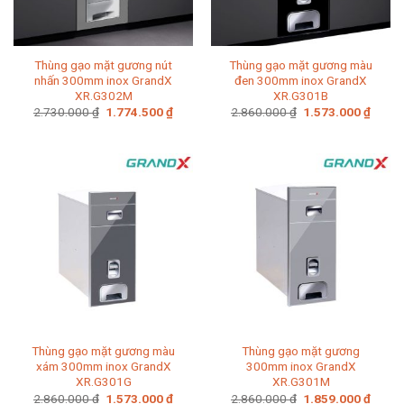
Thùng gạo mặt gương nút
Thùng gạo mặt gương màu
nhấn 300mm inox GrandX
đen 300mm inox GrandX
XR.G302M
XR.G301B
Giá
Giá
Giá
Giá
2.730.000
₫
1.774.500
₫
2.860.000
₫
1.573.000
₫
gốc
hiện
gốc
hiện
là:
tại
là:
tại
2.730.000 ₫.
là:
2.860.000 ₫.
là:
1.774.500 ₫.
1.573
Thùng gạo mặt gương màu
Thùng gạo mặt gương
xám 300mm inox GrandX
300mm inox GrandX
XR.G301G
XR.G301M
Giá
Giá
Giá
Giá
2.860.000
₫
1.573.000
₫
2.860.000
₫
1.859.000
₫