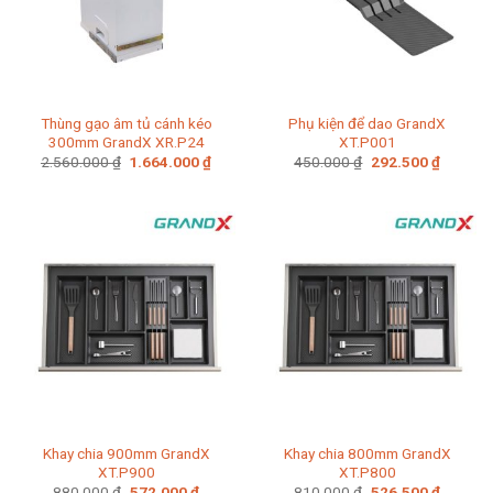
Thùng gạo âm tủ cánh kéo
Phụ kiện để dao GrandX
300mm GrandX XR.P24
XT.P001
Giá
Giá
Giá
Giá
2.560.000
₫
1.664.000
₫
450.000
₫
292.500
₫
gốc
hiện
gốc
hiện
là:
tại
là:
tại
2.560.000 ₫.
là:
450.000 ₫.
là:
1.664.000 ₫.
292.500
Khay chia 900mm GrandX
Khay chia 800mm GrandX
XT.P900
XT.P800
Giá
Giá
Giá
Giá
880.000
₫
572.000
₫
810.000
₫
526.500
₫