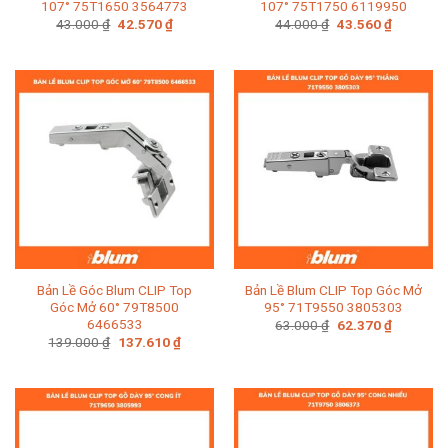
107° 75T1650 3564773
107° 75T1750 6119950
Giá
Giá
Giá
Giá
43.000
₫
42.570
₫
44.000
₫
43.560
₫
gốc
hiện
gốc
hiện
là:
tại
là:
tại
43.000 ₫.
là:
44.000 ₫.
là:
42.570 ₫.
43.560 ₫.
Bản Lề Góc Blum CLIP Top
Bản Lề Blum CLIP Top Góc Mở
Góc Mở 60° 79T8500
95° 71T9550 3805303
6466533
Giá
Giá
63.000
₫
62.370
₫
gốc
hiện
Giá
Giá
139.000
₫
137.610
₫
là:
tại
gốc
hiện
63.000 ₫.
là:
là:
tại
62.370 ₫.
139.000 ₫.
là:
137.610 ₫.