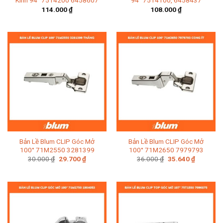
Kính 94° 75T4200 6458607
94° 75T4100, 6458437
114.000
₫
108.000
₫
Bản Lề Blum CLIP Góc Mở
Bản Lề Blum CLIP Góc Mở
100° 71M2550 3281399
100° 71M2650 7979793
Giá
Giá
Giá
Giá
30.000
₫
29.700
₫
36.000
₫
35.640
₫
gốc
hiện
gốc
hiện
là:
tại
là:
tại
30.000 ₫.
là:
36.000 ₫.
là:
29.700 ₫.
35.640 ₫.