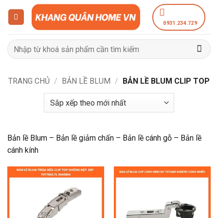
Bỏ
qua
0931.234.729
nội
dung
Tìm
kiếm:
TRANG CHỦ
/
BẢN LỀ BLUM
/
BẢN LỀ BLUM CLIP TOP
Bản lề Blum – Bản lề giảm chấn – Bản lề cánh gỗ – Bản lề
cánh kính