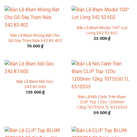
Bản Lề Blum Modul 100° Lọt
Lòng 342.53.602
Bản Lề Blum Không Bật Cho
23.000
₫
Gỗ Dày Trùm Nửa 342.83.402
70.000
₫
Bản Lề Blum Nối Góc
342.87.600
135.000
₫
Bản Lề Nối Cánh Trên Blum
CLIP Top 120o 1200mm
12kg 70T5550.TL 6510533
59.000
₫