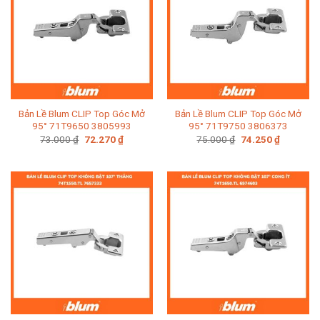
Bản Lề Blum CLIP Top Góc Mở
Bản Lề Blum CLIP Top Góc Mở
95° 71T9650 3805993
95° 71T9750 3806373
Giá
Giá
Giá
Giá
73.000
₫
72.270
₫
75.000
₫
74.250
₫
gốc
hiện
gốc
hiện
là:
tại
là:
tại
73.000 ₫.
là:
75.000 ₫.
là:
72.270 ₫.
74.250 ₫.