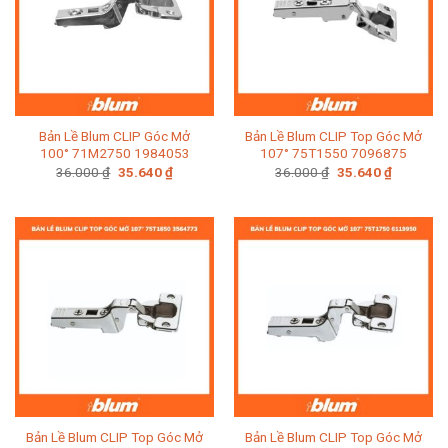
Bản Lề Blum CLIP Góc Mở
Bản Lề Blum CLIP Top Góc Mở
100° 71M2750 1984053
107° 75T1550 7096875
Giá
Giá
Giá
Giá
36.000
₫
35.640
₫
36.000
₫
35.640
₫
gốc
hiện
gốc
hiện
là:
tại
là:
tại
36.000 ₫.
là:
36.000 ₫.
là:
35.640 ₫.
35.640 ₫.
Bản Lề Blum CLIP Top Góc Mở
Bản Lề Blum CLIP Top Góc Mở