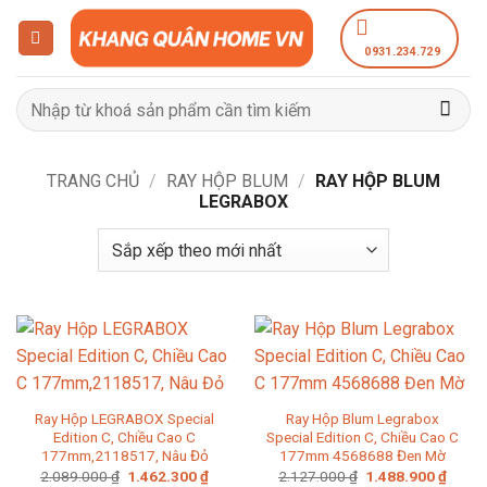
Bỏ
qua
0931.234.729
nội
dung
Tìm
kiếm:
TRANG CHỦ
/
RAY HỘP BLUM
/
RAY HỘP BLUM
LEGRABOX
Ray Hộp LEGRABOX Special
Ray Hộp Blum Legrabox
Edition C, Chiều Cao C
Special Edition C, Chiều Cao C
177mm,2118517, Nâu Đỏ
177mm 4568688 Đen Mờ
Giá
Giá
Giá
Giá
2.089.000
₫
1.462.300
₫
2.127.000
₫
1.488.900
₫