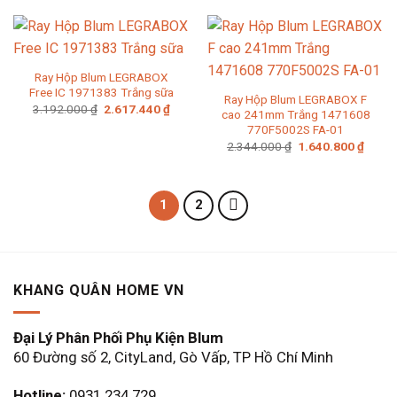
1.209.000 ₫.
là:
914.00
Ray Hộp Blum LEGRABOX
Free IC 1971383 Trắng sữa
Ray Hộp Blum LEGRABOX F
Giá
Giá
3.192.000
₫
2.617.440
₫
cao 241mm Trắng 1471608
gốc
hiện
770F5002S FA-01
là:
tại
3.192.000 ₫.
là:
Giá
Giá
2.344.000
₫
1.640.800
₫
2.617.440 ₫.
gốc
hiện
là:
tại
2.344.000 ₫.
là:
1.640
1
2
KHANG QUÂN HOME VN
Đại Lý Phân Phối Phụ Kiện Blum
60 Đường số 2, CityLand, Gò Vấp, TP Hồ Chí Minh
Hotline:
0931.234.729