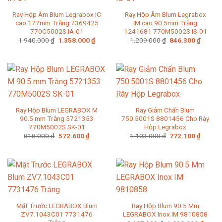
Ray Hộp Âm Blum Legrabox IC
Ray Hộp Âm Blum Legrabox
cao 177mm Trắng 7369425
IM cao 90.5mm Trắng
770C5002S IA-01
1241681 770M5002S IS-01
Giá
Giá
Giá
Giá
1.940.000
₫
1.358.000
₫
1.209.000
₫
846.300
₫
gốc
hiện
gốc
hiện
là:
tại
là:
tại
1.940.000 ₫.
là:
1.209.000 ₫.
là:
1.358.000 ₫.
846.30
Ray Hộp Blum LEGRABOX M
Ray Giảm Chấn Blum
90.5 mm Trắng 5721353
750.5001S 8801456 Cho Rây
770M5002S SK-01
Hộp Legrabox
Giá
Giá
Giá
Giá
818.000
₫
572.600
₫
1.103.000
₫
772.100
₫
gốc
hiện
gốc
hiện
là:
tại
là:
tại
818.000 ₫.
là:
1.103.000 ₫.
là:
572.600 ₫.
772.10
Mặt Trước LEGRABOX Blum
Ray Hộp Blum 90.5 Mm
ZV7.1043C01 7731476
LEGRABOX Inox IM 9810858