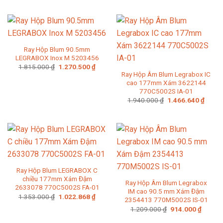
là:
tại
1.592.000 ₫.
là:
1.114.400 ₫.
Ray Hộp Blum 90.5mm
LEGRABOX Inox M 5203456
Giá
Giá
1.815.000
₫
1.270.500
₫
gốc
hiện
Ray Hộp Âm Blum Legrabox IC
là:
tại
cao 177mm Xám 3622144
1.815.000 ₫.
là:
770C5002S IA-01
1.270.500 ₫.
Giá
Giá
1.940.000
₫
1.466.640
₫
gốc
hiện
là:
tại
1.940.000 ₫.
là:
1.466
Ray Hộp Blum LEGRABOX C
chiều 177mm Xám Đậm
Ray Hộp Âm Blum Legrabox
2633078 770C5002S FA-01
IM cao 90.5 mm Xám Đậm
Giá
Giá
1.353.000
₫
1.022.868
₫
2354413 770M5002S IS-01
gốc
hiện
Giá
Giá
là:
tại
1.209.000
₫
914.000
₫
gốc
hiện
1.353.000 ₫.
là:
là:
tại
1.022.868 ₫.