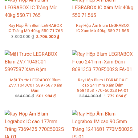
Ray Hộp Âm Blum LEGRABOX
Ray Hộp Âm Blum LEGRABOX
IC Trắng Mờ 40kg 550.71.765
IC Xám Mờ 40kg 550.71.565
Giá
Giá
3.300.000
₫
2.706.000
₫
gốc
hiện
là:
tại
3.300.000 ₫.
là:
2.706.000 ₫.
Mặt Trước LEGRABOX Blum
Ray Hộp Blum LEGRABOX F
ZV7.1043C01 5897587 Xám
cao 241 mm Xám Đậm
Đậm
8681353 770F5002S FA-01
Giá
Giá
Giá
Giá
664.000
₫
501.984
₫
2.344.000
₫
1.772.064
₫
gốc
hiện
gốc
hiện
là:
tại
là:
tại
664.000 ₫.
là:
2.344.000 ₫.
là:
501.984 ₫.
1.772