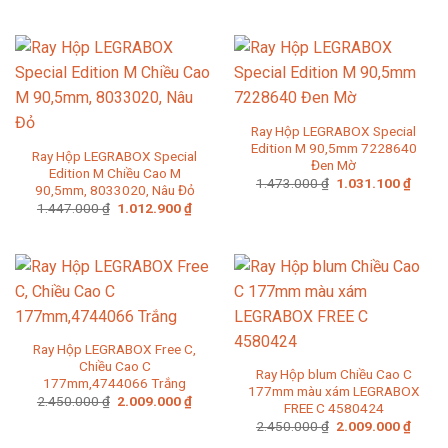
gốc
hiện
gốc
hiện
là:
tại
là:
tại
2.089.000 ₫.
là:
2.127.000 ₫.
là:
1.462.300 ₫.
1.488
Ray Hộp LEGRABOX Special
Edition M 90,5mm 7228640
Ray Hộp LEGRABOX Special
Đen Mờ
Edition M Chiều Cao M
Giá
Giá
1.473.000
₫
1.031.100
₫
90,5mm, 8033020, Nâu Đỏ
gốc
hiện
Giá
Giá
1.447.000
₫
1.012.900
₫
là:
tại
gốc
hiện
1.473.000 ₫.
là:
là:
tại
1.031
1.447.000 ₫.
là:
1.012.900 ₫.
Ray Hộp LEGRABOX Free C,
Chiều Cao C
Ray Hộp blum Chiều Cao C
177mm,4744066 Trắng
177mm màu xám LEGRABOX
Giá
Giá
2.450.000
₫
2.009.000
₫
FREE C 4580424
gốc
hiện
Giá
Giá
là:
tại
2.450.000
₫
2.009.000
₫
gốc
hiện
2.450.000 ₫.
là: