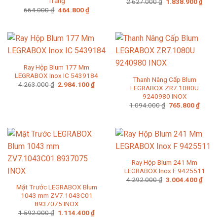
Trắng
Giá
Giá
2.627.000
₫
1.838.900
₫
gốc
hiện
Giá
Giá
664.000
₫
464.800
₫
là:
tại
gốc
hiện
2.627.000 ₫.
là:
là:
tại
1.838
664.000 ₫.
là:
464.800 ₫.
Ray Hộp Blum 177 Mm
LEGRABOX Inox IC 5439184
Thanh Nâng Cấp Blum
Giá
Giá
4.263.000
₫
2.984.100
₫
LEGRABOX ZR7.1080U
gốc
hiện
9240980 INOX
là:
tại
4.263.000 ₫.
là:
Giá
Giá
1.094.000
₫
765.800
₫
2.984.100 ₫.
gốc
hiện
là:
tại
1.094.000 ₫.
là:
765.80
Ray Hộp Blum 241 Mm
LEGRABOX Inox F 9425511
Giá
Giá
4.292.000
₫
3.004.400
₫
gốc
hiện
Mặt Trước LEGRABOX Blum
là:
tại
1043 mm ZV7.1043C01
4.292.000 ₫.
là:
8937075 INOX
3.004
Giá
Giá
1.592.000
₫
1.114.400
₫
gốc
hiện