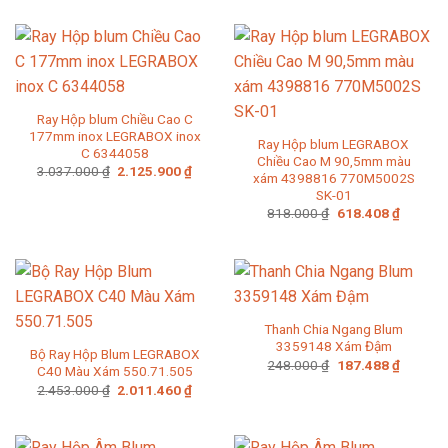
là:
tại
2.009.000 ₫.
2.450.000 ₫.
là:
2.009
Ray Hộp blum Chiều Cao C
177mm inox LEGRABOX inox
Ray Hộp blum LEGRABOX
C 6344058
Chiều Cao M 90,5mm màu
Giá
Giá
3.037.000
₫
2.125.900
₫
xám 4398816 770M5002S
gốc
hiện
SK-01
là:
tại
3.037.000 ₫.
là:
Giá
Giá
818.000
₫
618.408
₫
2.125.900 ₫.
gốc
hiện
là:
tại
818.000 ₫.
là:
618.408
Thanh Chia Ngang Blum
3359148 Xám Đậm
Bộ Ray Hộp Blum LEGRABOX
Giá
Giá
248.000
₫
187.488
₫
C40 Màu Xám 550.71.505
gốc
hiện
Giá
Giá
2.453.000
₫
2.011.460
₫
là:
tại
gốc
hiện
248.000 ₫.
là:
là:
tại
187.488
2.453.000 ₫.
là:
2.011.460 ₫.