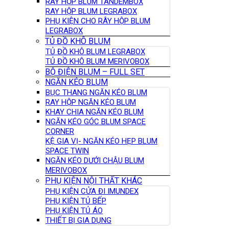
RAY HỘP BLUM TANDEMBOX
RAY HỘP BLUM LEGRABOX
PHỤ KIỆN CHO RÂY HỘP BLUM
LEGRABOX
TỦ ĐỒ KHÔ BLUM
TỦ ĐỒ KHÔ BLUM LEGRABOX
TỦ ĐỒ KHÔ BLUM MERIVOBOX
BỘ ĐIỆN BLUM – FULL SET
NGĂN KÉO BLUM
BỤC THANG NGĂN KÉO BLUM
RAY HỘP NGĂN KÉO BLUM
KHAY CHIA NGĂN KÉO BLUM
NGĂN KÉO GÓC BLUM SPACE
CORNER
KỆ GIA VỊ- NGĂN KÉO HẸP BLUM
SPACE TWIN
NGĂN KÉO DƯỚI CHẬU BLUM
MERIVOBOX
PHỤ KIỆN NỘI THẤT KHÁC
PHỤ KIỆN CỬA ĐI IMUNDEX
PHỤ KIỆN TỦ BẾP
PHỤ KIỆN TỦ ÁO
THIẾT BỊ GIA DỤNG