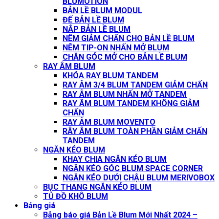
BLUMOTION
BẢN LỀ BLUM MODUL
ĐẾ BẢN LỀ BLUM
NẮP BẢN LỀ BLUM
NÊM GIẢM CHẤN CHO BẢN LỀ BLUM
NÊM TIP-ON NHẤN MỞ BLUM
CHẶN GÓC MỞ CHO BẢN LỀ BLUM
RAY ÂM BLUM
KHÓA RAY BLUM TANDEM
RAY ÂM 3/4 BLUM TANDEM GIẢM CHẤN
RAY ÂM BLUM NHẤN MỞ TANDEM
RAY ÂM BLUM TANDEM KHÔNG GIẢM
CHẤN
RAY ÂM BLUM MOVENTO
RÂY ÂM BLUM TOÀN PHẦN GIẢM CHẤN
TANDEM
NGĂN KÉO BLUM
KHAY CHIA NGĂN KÉO BLUM
NGĂN KÉO GÓC BLUM SPACE CORNER
NGĂN KÉO DƯỚI CHẬU BLUM MERIVOBOX
BỤC THANG NGĂN KÉO BLUM
TỦ ĐỒ KHÔ BLUM
Bảng giá
Bảng báo giá Bản Lề Blum Mới Nhất 2024 –