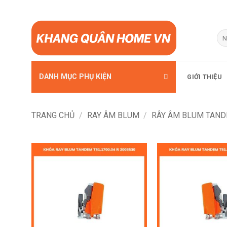
Bỏ
qua
Tì
kiế
nội
dung
DANH MỤC PHỤ KIỆN
GIỚI THIỆU
TRANG CHỦ
/
RAY ÂM BLUM
/
RÂY ÂM BLUM TAN