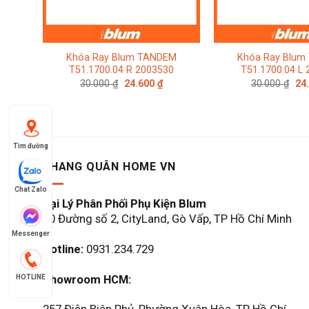
Khóa Ray Blum TANDEM
Khóa Ray Blum
T51.1700.04 R 2003530
T51.1700.04 L
Giá
Giá
Giá
30.000
₫
24.600
₫
30.000
₫
24
gốc
hiện
gố
là:
tại
là:
30.000 ₫.
là:
30.
24.600 ₫.
Tìm đường
KHANG QUÂN HOME VN
Chat Zalo
Đại Lý Phân Phối Phụ Kiện Blum
60 Đường số 2, CityLand, Gò Vấp, TP Hồ Chí Minh
Messenger
Hotline:
0931.234.729
Showroom HCM:
HOTLINE