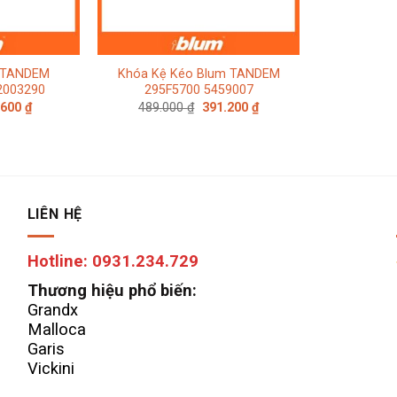
 TANDEM
Khóa Kệ Kéo Blum TANDEM
 2003290
295F5700 5459007
Giá
Giá
Giá
.600
₫
489.000
₫
391.200
₫
c
hiện
gốc
hiện
tại
là:
tại
000 ₫.
là:
489.000 ₫.
là:
24.600 ₫.
391.200 ₫.
LIÊN HỆ
Hotline: 0931.234.729
Thương hiệu phổ biến:
Grandx
Malloca
Garis
Vickini