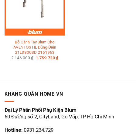
Bộ Cánh Tay Blum Cho
AVENTOS HL Dùng Điện
21L3800SD 2161963
Giá
Giá
2.146.000
₫
1.759.720
₫
gốc
hiện
là:
tại
2.146.000 ₫.
là:
1.759.720 ₫.
KHANG QUÂN HOME VN
Đại Lý Phân Phối Phụ Kiện Blum
60 Đường số 2, CityLand, Gò Vấp, TP Hồ Chí Minh
Hotline:
0931.234.729