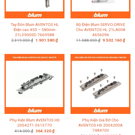
Tay Đòn Blum AVENTOS HL
Bộ Điện Blum SERVO-DRIVE
Điện cao 450 – 580mm
Cho AVENTOS HL 21LA008
21L3900SD 7669588
4656096
Giá
Giá
Giá
Giá
2.319.000
₫
1.901.580
₫
11.588.000
₫
9.502.160
₫
gốc
hiện
gốc
hiện
là:
tại
là:
tại
2.319.000 ₫.
là:
11.588.000 ₫.
là:
1.901.580 ₫.
9.502
Phụ Kiện Blum AVENTOS HS
Phụ Kiện Giá Đở Cho
20S42T1 3613770
AVENTOS HS 20S4200A
7484703
Giá
Giá
414.000
₫
364.320
₫
gốc
hiện