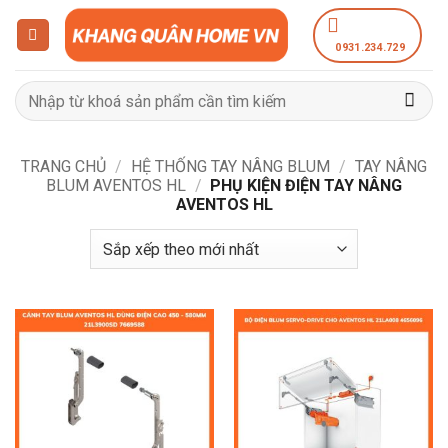
Bỏ
qua
0931.234.729
nội
dung
Tìm
kiếm:
TRANG CHỦ
/
HỆ THỐNG TAY NÂNG BLUM
/
TAY NÂNG
BLUM AVENTOS HL
/
PHỤ KIỆN ĐIỆN TAY NÂNG
AVENTOS HL