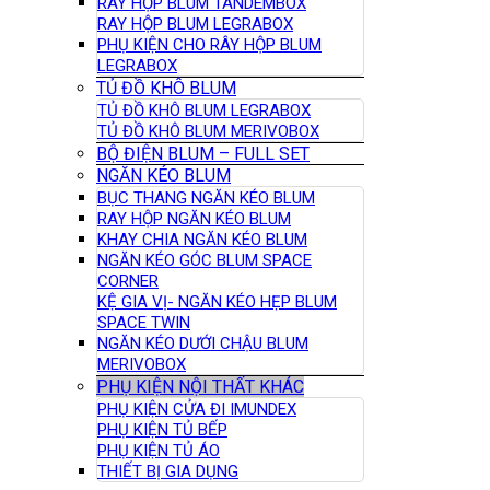
RAY HỘP BLUM TANDEMBOX
RAY HỘP BLUM LEGRABOX
PHỤ KIỆN CHO RÂY HỘP BLUM
LEGRABOX
TỦ ĐỒ KHÔ BLUM
TỦ ĐỒ KHÔ BLUM LEGRABOX
TỦ ĐỒ KHÔ BLUM MERIVOBOX
BỘ ĐIỆN BLUM – FULL SET
NGĂN KÉO BLUM
BỤC THANG NGĂN KÉO BLUM
RAY HỘP NGĂN KÉO BLUM
KHAY CHIA NGĂN KÉO BLUM
NGĂN KÉO GÓC BLUM SPACE
CORNER
KỆ GIA VỊ- NGĂN KÉO HẸP BLUM
SPACE TWIN
NGĂN KÉO DƯỚI CHẬU BLUM
MERIVOBOX
PHỤ KIỆN NỘI THẤT KHÁC
PHỤ KIỆN CỬA ĐI IMUNDEX
PHỤ KIỆN TỦ BẾP
PHỤ KIỆN TỦ ÁO
THIẾT BỊ GIA DỤNG