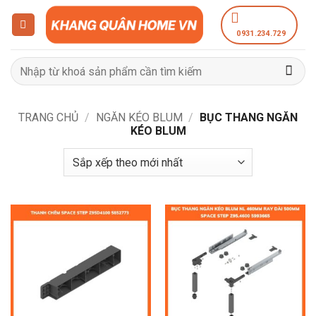
Bỏ
qua
0931.234.729
nội
dung
Tìm
kiếm:
TRANG CHỦ
/
NGĂN KÉO BLUM
/
BỤC THANG NGĂN
KÉO BLUM