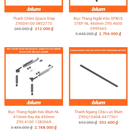
Thanh Chêm Space Step
Bục Thang Ngăn Kéo SPACE
Z95D4100 5852773
STEP NL 460mm Z95.4600
5993665
Giá
Giá
265.000
₫
212.000
₫
gốc
hiện
Giá
Giá
3.445.000
₫
2.756.000
₫
là:
tại
gốc
hiện
265.000 ₫.
là:
là:
tại
212.000 ₫.
3.445.000 ₫.
là:
2.756
Bục Thang Ngăn Kéo Blum NL
Thanh Ngang Chịu Lực Blum
410mm Ray dài 450mm
Z95Q1040A 4477561
Z95.4100 1282669
Giá
Giá
692.000
₫
553.600
₫
gốc
hiện
Giá
Giá
3.435.000
₫
2.748.000
₫
là:
tại
gốc
hiện