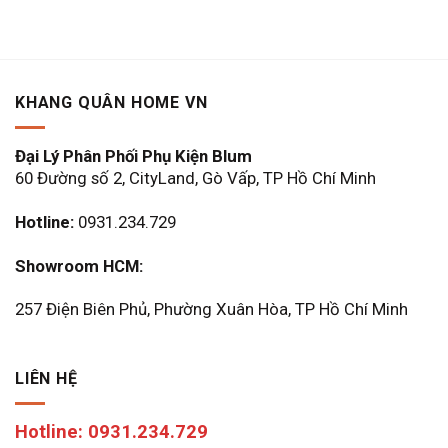
692.000 ₫.
là:
là:
tại
553.600
3.435.000 ₫.
là:
2.748.000 ₫.
KHANG QUÂN HOME VN
Đại Lý Phân Phối Phụ Kiện Blum
60 Đường số 2, CityLand, Gò Vấp, TP Hồ Chí Minh
Hotline:
0931.234.729
Showroom HCM:
257 Điện Biên Phủ, Phường Xuân Hòa, TP Hồ Chí Minh
LIÊN HỆ
Hotline: 0931.234.729