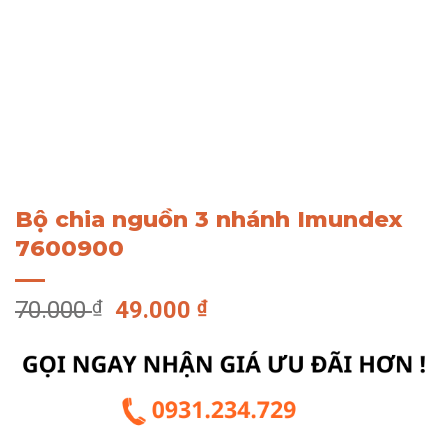
Bộ chia nguồn 3 nhánh Imundex
7600900
Giá
Giá
70.000
₫
49.000
₫
gốc
hiện
là:
tại
70.000 ₫.
là:
49.000 ₫.