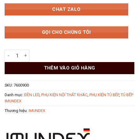
CHAT ZALO
GỌI CHO CHÚNG TÔI
Bộ chia nguồn 3 nhánh Imundex 7600900 số lượng
THÊM VÀO GIỎ HÀNG
SKU:
7600900
Danh mục:
ĐÈN LED
,
PHỤ KIỆN NỘI THẤT KHÁC
,
PHỤ KIỆN TỦ BẾP
,
TỦ BẾP
IMUNDEX
Thương hiệu:
IMUNDEX