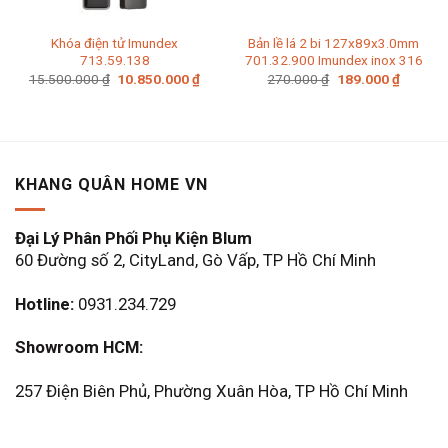
Khóa điện tử Imundex
Bản lề lá 2 bi 127x89x3.0mm
713.59.138
701.32.900 Imundex inox 316
Giá
Giá
Giá
Giá
15.500.000
₫
10.850.000
₫
270.000
₫
189.000
₫
gốc
hiện
gốc
hiện
là:
tại
là:
tại
15.500.000 ₫.
là:
270.000 ₫.
là:
10.850.000 ₫.
189.000
KHANG QUÂN HOME VN
Đại Lý Phân Phối Phụ Kiện Blum
60 Đường số 2, CityLand, Gò Vấp, TP Hồ Chí Minh
Hotline:
0931.234.729
Showroom HCM:
257 Điện Biên Phủ, Phường Xuân Hòa, TP Hồ Chí Minh