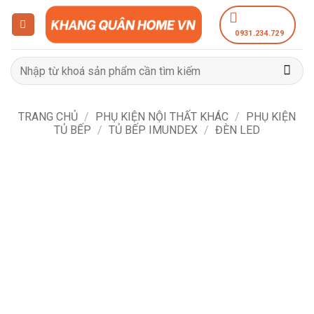
Bỏ
qua
0931.234.729
nội
dung
Tìm
kiếm:
TRANG CHỦ
/
PHỤ KIỆN NỘI THẤT KHÁC
/
PHỤ KIỆN
TỦ BẾP
/
TỦ BẾP IMUNDEX
/
ĐÈN LED