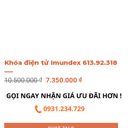
Khóa điện tử Imundex 613.92.318
Giá
Giá
10.500.000
₫
7.350.000
₫
gốc
hiện
là:
tại
10.500.000 ₫.
là:
7.350.000 ₫.