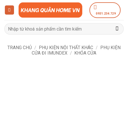
Bỏ
qua
0931.234.729
nội
dung
Tìm
kiếm:
TRANG CHỦ
/
PHỤ KIỆN NỘI THẤT KHÁC
/
PHỤ KIỆN
CỬA ĐI IMUNDEX
/
KHÓA CỬA