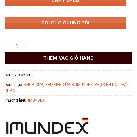
CHAT ZALO
GỌI CHO CHÚNG TÔI
Khóa điện tử Imundex 613.92.318 số lượng
THÊM VÀO GIỎ HÀNG
SKU:
613.92.318
Danh mục:
KHÓA CỬA
,
PHỤ KIỆN CỬA ĐI IMUNDEX
,
PHỤ KIỆN NỘI THẤT
KHÁC
Thương hiệu:
IMUNDEX