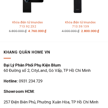
Khóa điện tử Imundex
Khóa điện tử Imundex
713.92.232
713.59.139
Giá
Giá
Giá
Giá
6.800.000
₫
4.760.000
₫
4.000.000
₫
2.800.000
₫
gốc
hiện
gốc
hiện
là:
tại
là:
tại
6.800.000 ₫.
là:
4.000.000 ₫.
là:
4.760.000 ₫.
2.800
KHANG QUÂN HOME VN
Đại Lý Phân Phối Phụ Kiện Blum
60 Đường số 2, CityLand, Gò Vấp, TP Hồ Chí Minh
Hotline:
0931.234.729
Showroom HCM:
257 Điện Biên Phủ, Phường Xuân Hòa, TP Hồ Chí Minh