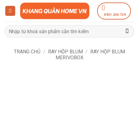
Bỏ
qua
0931.234.729
nội
dung
Tìm
kiếm:
TRANG CHỦ
/
RAY HỘP BLUM
/
RAY HỘP BLUM
MERIVOBOX