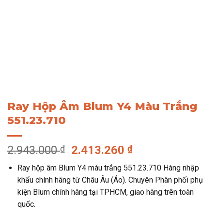
Ray Hộp Âm Blum Y4 Màu Trắng
551.23.710
Giá
Giá
2.943.000
₫
2.413.260
₫
gốc
hiện
Ray hộp âm Blum Y4 màu trắng 551.23.710 Hàng nhập
là:
tại
khẩu chính hãng từ Châu Âu (Áo). Chuyên Phân phối phụ
2.943.000 ₫.
là:
kiện Blum chính hãng tại TPHCM, giao hàng trên toàn
2.413.260 ₫.
quốc.