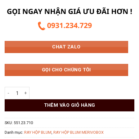
CHAT ZALO
GỌI CHO CHÚNG TÔI
Ray Hộp Âm Blum Y4 Màu Trắng 551.23.710 số lượng
THÊM VÀO GIỎ HÀNG
SKU:
551.23.710
Danh mục:
RAY HỘP BLUM
,
RAY HỘP BLUM MERIVOBOX