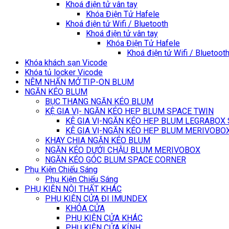
Khoá điện tử vân tay
Khóa Điện Tử Hafele
Khoá điện tử Wifi / Bluetooth
Khoá điện tử vân tay
Khóa Điện Tử Hafele
Khoá điện tử Wifi / Bluetoot
Khóa khách sạn Vicode
Khóa tủ locker Vicode
NÊM NHẤN MỞ TIP-ON BLUM
NGĂN KÉO BLUM
BỤC THANG NGĂN KÉO BLUM
KỆ GIA VỊ- NGĂN KÉO HẸP BLUM SPACE TWIN
KỆ GIA VỊ-NGĂN KÉO HẸP BLUM LEGRABOX
KỆ GIA VỊ-NGĂN KÉO HẸP BLUM MERIVOBO
KHAY CHIA NGĂN KÉO BLUM
NGĂN KÉO DƯỚI CHẬU BLUM MERIVOBOX
NGĂN KÉO GÓC BLUM SPACE CORNER
Phụ Kiện Chiếu Sáng
Phụ Kiện Chiếu Sáng
PHỤ KIỆN NỘI THẤT KHÁC
PHỤ KIỆN CỬA ĐI IMUNDEX
KHÓA CỬA
PHỤ KIỆN CỬA KHÁC
PHỤ KIỆN CỬA KÍNH