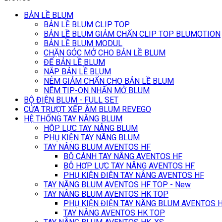
BẢN LỀ BLUM
BẢN LỀ BLUM CLIP TOP
BẢN LỀ BLUM GIẢM CHẤN CLIP TOP BLUMOTION
BẢN LỀ BLUM MODUL
CHẶN GÓC MỞ CHO BẢN LỀ BLUM
ĐẾ BẢN LỀ BLUM
NẮP BẢN LỀ BLUM
NÊM GIẢM CHẤN CHO BẢN LỀ BLUM
NÊM TIP-ON NHẤN MỞ BLUM
BỘ ĐIỆN BLUM - FULL SET
CỬA TRƯỢT XẾP ÂM BLUM REVEGO
HỆ THỐNG TAY NÂNG BLUM
HỘP LỰC TAY NÂNG BLUM
PHỤ KIỆN TAY NÂNG BLUM
TAY NÂNG BLUM AVENTOS HF
BỘ CÁNH TAY NÂNG AVENTOS HF
BỘ HỢP LỰC TAY NÂNG AVENTOS HF
PHỤ KIỆN ĐIỆN TAY NÂNG AVENTOS HF
TAY NÂNG BLUM AVENTOS HF TOP - New
TAY NÂNG BLUM AVENTOS HK TOP
PHỤ KIỆN ĐIỆN TAY NÂNG BLUM AVENTOS 
TAY NÂNG AVENTOS HK TOP