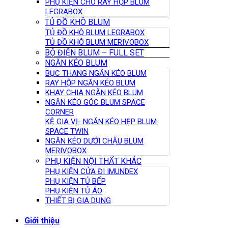
PHỤ KIỆN CHO RÂY HỘP BLUM
LEGRABOX
TỦ ĐỒ KHÔ BLUM
TỦ ĐỒ KHÔ BLUM LEGRABOX
TỦ ĐỒ KHÔ BLUM MERIVOBOX
BỘ ĐIỆN BLUM – FULL SET
NGĂN KÉO BLUM
BỤC THANG NGĂN KÉO BLUM
RAY HỘP NGĂN KÉO BLUM
KHAY CHIA NGĂN KÉO BLUM
NGĂN KÉO GÓC BLUM SPACE
CORNER
KỆ GIA VỊ- NGĂN KÉO HẸP BLUM
SPACE TWIN
NGĂN KÉO DƯỚI CHẬU BLUM
MERIVOBOX
PHỤ KIỆN NỘI THẤT KHÁC
PHỤ KIỆN CỬA ĐI IMUNDEX
PHỤ KIỆN TỦ BẾP
PHỤ KIỆN TỦ ÁO
THIẾT BỊ GIA DỤNG
Giới thiệu