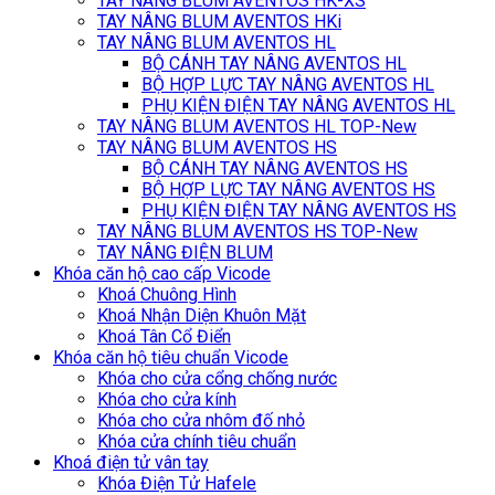
TAY NÂNG BLUM AVENTOS HK-XS
TAY NÂNG BLUM AVENTOS HKi
TAY NÂNG BLUM AVENTOS HL
BỘ CÁNH TAY NÂNG AVENTOS HL
BỘ HỢP LỰC TAY NÂNG AVENTOS HL
PHỤ KIỆN ĐIỆN TAY NÂNG AVENTOS HL
TAY NÂNG BLUM AVENTOS HL TOP-New
TAY NÂNG BLUM AVENTOS HS
BỘ CÁNH TAY NÂNG AVENTOS HS
BỘ HỢP LỰC TAY NÂNG AVENTOS HS
PHỤ KIỆN ĐIỆN TAY NÂNG AVENTOS HS
TAY NÂNG BLUM AVENTOS HS TOP-New
TAY NÂNG ĐIỆN BLUM
Khóa căn hộ cao cấp Vicode
Khoá Chuông Hình
Khoá Nhận Diện Khuôn Mặt
Khoá Tân Cổ Điển
Khóa căn hộ tiêu chuẩn Vicode
Khóa cho cửa cổng chống nước
Khóa cho cửa kính
Khóa cho cửa nhôm đố nhỏ
Khóa cửa chính tiêu chuẩn
Khoá điện tử vân tay
Khóa Điện Tử Hafele