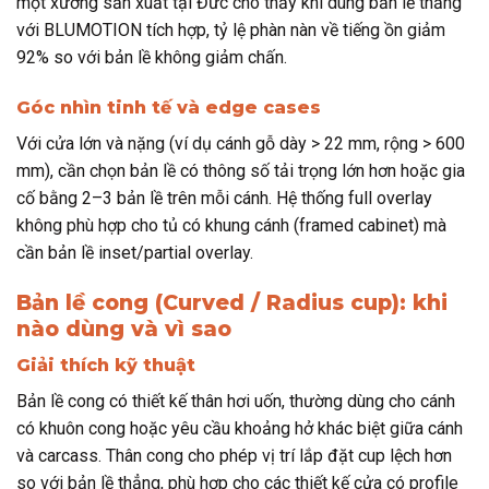
một xưởng sản xuất tại Đức cho thấy khi dùng bản lề thẳng
với BLUMOTION tích hợp, tỷ lệ phàn nàn về tiếng ồn giảm
92% so với bản lề không giảm chấn.
Góc nhìn tinh tế và edge cases
Với cửa lớn và nặng (ví dụ cánh gỗ dày > 22 mm, rộng > 600
mm), cần chọn bản lề có thông số tải trọng lớn hơn hoặc gia
cố bằng 2–3 bản lề trên mỗi cánh. Hệ thống full overlay
không phù hợp cho tủ có khung cánh (framed cabinet) mà
cần bản lề inset/partial overlay.
Bản lề cong (Curved / Radius cup): khi
nào dùng và vì sao
Giải thích kỹ thuật
Bản lề cong có thiết kế thân hơi uốn, thường dùng cho cánh
có khuôn cong hoặc yêu cầu khoảng hở khác biệt giữa cánh
và carcass. Thân cong cho phép vị trí lắp đặt cup lệch hơn
so với bản lề thẳng, phù hợp cho các thiết kế cửa có profile