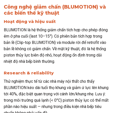
Công nghệ giảm chấn (BLUMOTION) và
các biến thể kỹ thuật
Hoạt động và hiệu suất
BLUMOTION là hệ thống giảm chấn tích hợp cho phép đóng
êm ở pha cuối (last 10–15°). Có phiên bản tích hợp trong
bản lề (Clip-top BLUMOTION) và module rời để retrofit vào
bản lề không có giảm chấn. Về mặt kỹ thuật, đó là hệ thống
piston thủy lực biên độ nhỏ, hoạt động ổn định trong dải
nhiệt độ nhà bếp bình thường.
Research & reliability
Thử nghiệm thực tế từ các nhà máy nội thất cho thấy
BLUMOTION kéo dài tuổi thọ khung và giảm ứ lực lên khung
tới 40%, đặc biệt quan trọng với cánh lớn/khung nhẹ. Lưu ý:
trong môi trường quá lạnh (< 0°C) piston thủy lực có thể mất
phần nào hiệu suất — nhưng trong điều kiện nhà bếp tiêu
chuẩn không phải vấn đề.