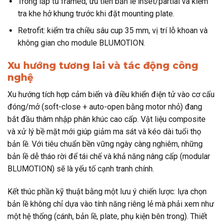
Trong lắp tủ framed, ưu tiên bản lề inset/partial và kiểm
tra khe hở khung trước khi đặt mounting plate.
Retrofit: kiểm tra chiều sâu cup 35 mm, vị trí lỗ khoan và
không gian cho module BLUMOTION.
Xu hướng tương lai và tác động công
nghệ
Xu hướng tích hợp cảm biến và điều khiển điện tử vào cơ cấu
đóng/mở (soft-close + auto-open bằng motor nhỏ) đang
bắt đầu thâm nhập phân khúc cao cấp. Vật liệu composite
và xử lý bề mặt mới giúp giảm ma sát và kéo dài tuổi thọ
bản lề. Với tiêu chuẩn bền vững ngày càng nghiêm, những
bản lề dễ tháo rời để tái chế và khả năng nâng cấp (modular
BLUMOTION) sẽ là yếu tố cạnh tranh chính.
Kết thúc phần kỹ thuật bằng một lưu ý chiến lược: lựa chọn
bản lề không chỉ dựa vào tính năng riêng lẻ mà phải xem như
một hệ thống (cánh, bản lề, plate, phụ kiện bên trong). Thiết