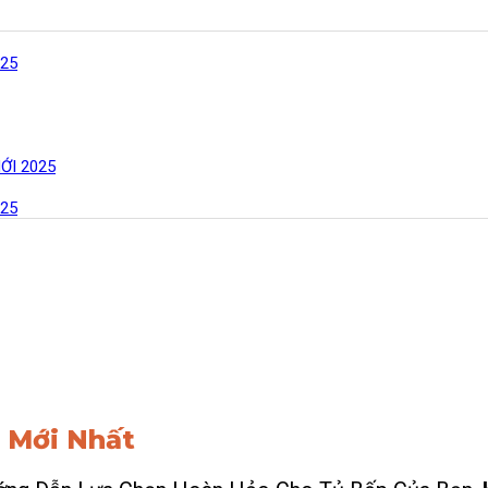
25
ỚI 2025
25
 Mới Nhất