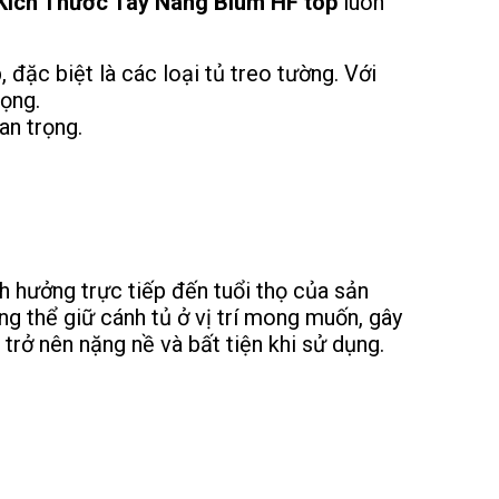
Kích Thước Tay Nâng Blum HF top
luôn
 đặc biệt là các loại tủ treo tường. Với
rọng.
an trọng.
 hưởng trực tiếp đến tuổi thọ của sản
g thể giữ cánh tủ ở vị trí mong muốn, gây
rở nên nặng nề và bất tiện khi sử dụng.