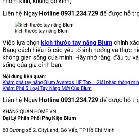
nhôm kính, khung gỗ kính)
Liên hệ Ngay
Hotline 0931.234.729
để được hỗ trợ 
kích thước tay nâng Blum
Việc lựa chọn
kích thước tay nâng Blum
chính xác
Bằng cách hiểu rõ các yếu tố ảnh hưởng và thực hi
không gian sống của mình. Hãy nhớ rằng, đầu tư và
sống của gia đình bạn.
Nội dung liên quan:
Khám phá tay nâng Blum Aventos HF Top – Giải pháp thông minh
Khám Phá 5 Loại Tay Nâng Mới Của Blum
Liên hệ Ngay
Hotline 0931.234.729
để được hỗ trợ 
KHANG QUÂN HOME VN
Đại Lý Phân Phối Phụ Kiện Blum
60 Đường số 2, CityLand, Gò Vấp, TP Hồ Chí Minh