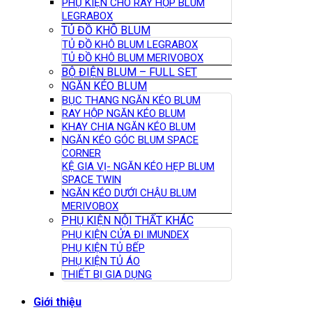
PHỤ KIỆN CHO RÂY HỘP BLUM
LEGRABOX
TỦ ĐỒ KHÔ BLUM
TỦ ĐỒ KHÔ BLUM LEGRABOX
TỦ ĐỒ KHÔ BLUM MERIVOBOX
BỘ ĐIỆN BLUM – FULL SET
NGĂN KÉO BLUM
BỤC THANG NGĂN KÉO BLUM
RAY HỘP NGĂN KÉO BLUM
KHAY CHIA NGĂN KÉO BLUM
NGĂN KÉO GÓC BLUM SPACE
CORNER
KỆ GIA VỊ- NGĂN KÉO HẸP BLUM
SPACE TWIN
NGĂN KÉO DƯỚI CHẬU BLUM
MERIVOBOX
PHỤ KIỆN NỘI THẤT KHÁC
PHỤ KIỆN CỬA ĐI IMUNDEX
PHỤ KIỆN TỦ BẾP
PHỤ KIỆN TỦ ÁO
THIẾT BỊ GIA DỤNG
Giới thiệu