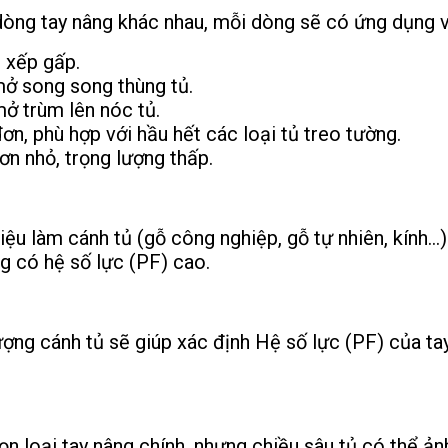
dòng tay nâng khác nhau, mỗi dòng sẽ có ứng dụng v
 xếp gấp.
mở song song thùng tủ.
ở trùm lên nóc tủ.
n, phù hợp với hầu hết các loại tủ treo tường.
n nhỏ, trọng lượng thấp.
ệu làm cánh tủ (gỗ công nghiệp, gỗ tự nhiên, kính…)
g có hệ số lực (PF) cao.
ượng cánh tủ sẽ giúp xác định Hệ số lực (PF) của ta
n loại tay nâng chính, nhưng chiều sâu tủ có thể ản