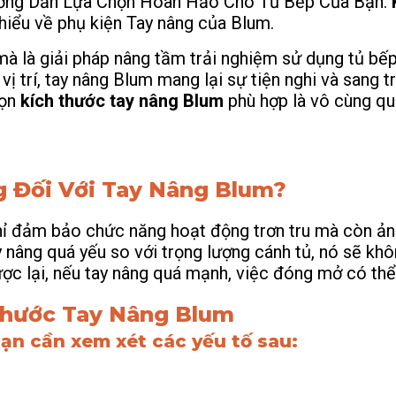
ướng Dẫn Lựa Chọn Hoàn Hảo Cho Tủ Bếp Của Bạn.
 hiểu về phụ kiện Tay nâng của Blum.
mà là giải pháp nâng tầm trải nghiệm sử dụng tủ bếp,
 trí, tay nâng Blum mang lại sự tiện nghi và sang t
họn
kích thước tay nâng Blum
phù hợp là vô cùng qu
g Đối Với Tay Nâng Blum?
ỉ đảm bảo chức năng hoạt động trơn tru mà còn ảnh
nâng quá yếu so với trọng lượng cánh tủ, nó sẽ khôn
c lại, nếu tay nâng quá mạnh, việc đóng mở có thể t
Thước Tay Nâng Blum
ạn cần xem xét các yếu tố sau: