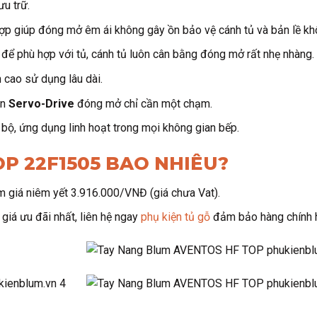
ưu trữ.
ợp giúp đóng mở êm ái không gây ồn bảo vệ cánh tủ và bản lề kh
 để phù hợp với tủ, cánh tủ luôn cân bằng đóng mở rất nhẹ nhàng.
 cao sử dụng lâu dài.
ện
Servo-Drive
đóng mở chỉ cần một chạm.
ộ, ứng dụng linh hoạt trong mọi không gian bếp.
OP 22F1505 BAO NHIÊU?
um giá niêm yết 3.916.000/VNĐ (giá chưa Vat).
 giá ưu đãi nhất, liên hệ ngay
phụ kiện tủ gỗ
đảm bảo hàng chính h