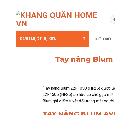
Bỏ
qua
Tì
kiế
nội
dung
DANH MỤC PHỤ KIỆN
GIỚI THIỆU
Tay nâng Blum 
“Tay nâng Blum 22F1050 (HF25) được ưa 
22F1505 (HF25) sỡ hữu cơ chế gập mở hai 
Blum ghi điểm tuyệt đối trong mắt ngườ
TAY NÂNG BLUM AVE