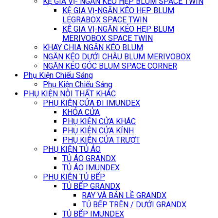
KỆ GIA VỊ- NGĂN KÉO HẸP BLUM SPACE TWIN
KỆ GIA VỊ-NGĂN KÉO HẸP BLUM
LEGRABOX SPACE TWIN
KỆ GIA VỊ-NGĂN KÉO HẸP BLUM
MERIVOBOX SPACE TWIN
KHAY CHIA NGĂN KÉO BLUM
NGĂN KÉO DƯỚI CHẬU BLUM MERIVOBOX
NGĂN KÉO GÓC BLUM SPACE CORNER
Phụ Kiện Chiếu Sáng
Phụ Kiện Chiếu Sáng
PHỤ KIỆN NỘI THẤT KHÁC
PHỤ KIỆN CỬA ĐI IMUNDEX
KHÓA CỬA
PHỤ KIỆN CỬA KHÁC
PHỤ KIỆN CỬA KÍNH
PHỤ KIỆN CỬA TRƯỢT
PHỤ KIỆN TỦ ÁO
TỦ ÁO GRANDX
TỦ ÁO IMUNDEX
PHỤ KIỆN TỦ BẾP
TỦ BẾP GRANDX
RAY VÀ BẢN LỀ GRANDX
TỦ BẾP TRÊN / DƯỚI GRANDX
TỦ BẾP IMUNDEX