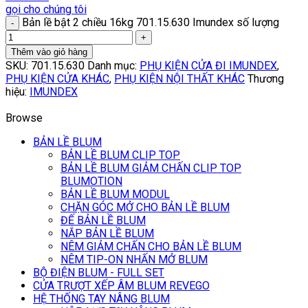
gọi cho chúng tôi
Bản lề bật 2 chiều 16kg 701.15.630 Imundex số lượng
Thêm vào giỏ hàng
SKU:
701.15.630
Danh mục:
PHỤ KIỆN CỬA ĐI IMUNDEX
,
PHỤ KIỆN CỬA KHÁC
,
PHỤ KIỆN NỘI THẤT KHÁC
Thương
hiệu:
IMUNDEX
Browse
BẢN LỀ BLUM
BẢN LỀ BLUM CLIP TOP
BẢN LỀ BLUM GIẢM CHẤN CLIP TOP
BLUMOTION
BẢN LỀ BLUM MODUL
CHẶN GÓC MỞ CHO BẢN LỀ BLUM
ĐẾ BẢN LỀ BLUM
NẮP BẢN LỀ BLUM
NÊM GIẢM CHẤN CHO BẢN LỀ BLUM
NÊM TIP-ON NHẤN MỞ BLUM
BỘ ĐIỆN BLUM - FULL SET
CỬA TRƯỢT XẾP ÂM BLUM REVEGO
HỆ THỐNG TAY NÂNG BLUM