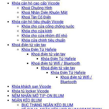
Khóa căn hộ cao cấp Vicode
Khoá Chuông Hình
Khoá Nhận Diện Khuôn Mặt
Khoá Tân Cổ Điển
Khóa căn hộ tiêu chuẩn Vicode
Khóa cho cửa cổng chống nước
Khóa cho cửa kính
Khóa cho cửa nhôm đố nhỏ
Khóa cửa chính tiêu chuẩn
Khoá điện tử vân tay
Khóa Điện Tử Hafele
Khoá điện tử vân tay
Khóa Điện Tử Hafele
Khoá điện tử Wifi / Bluetooth
Khoá điện tử vân tay
Khóa Điện Tử Hafele
Khoá điện tử Wifi /
Bluetooth
Khóa khách sạn Vicode
Khóa tủ locker Vicode
NÊM NHẤN MỞ TIP-ON BLUM
NGĂN KÉO BLUM
BỤC THANG NGĂN KÉO BLUM