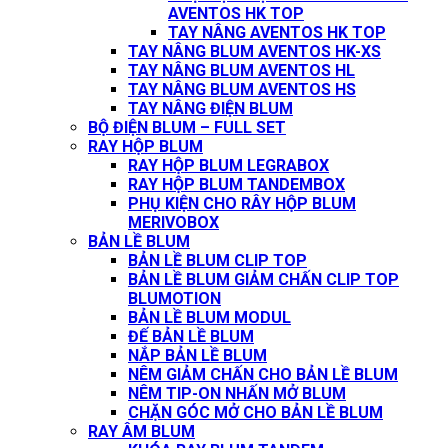
AVENTOS HK TOP
TAY NÂNG AVENTOS HK TOP
TAY NÂNG BLUM AVENTOS HK-XS
TAY NÂNG BLUM AVENTOS HL
TAY NÂNG BLUM AVENTOS HS
TAY NÂNG ĐIỆN BLUM
BỘ ĐIỆN BLUM – FULL SET
RAY HỘP BLUM
RAY HỘP BLUM LEGRABOX
RAY HỘP BLUM TANDEMBOX
PHỤ KIỆN CHO RÂY HỘP BLUM
MERIVOBOX
BẢN LỀ BLUM
BẢN LỀ BLUM CLIP TOP
BẢN LỀ BLUM GIẢM CHẤN CLIP TOP
BLUMOTION
BẢN LỀ BLUM MODUL
ĐẾ BẢN LỀ BLUM
NẮP BẢN LỀ BLUM
NÊM GIẢM CHẤN CHO BẢN LỀ BLUM
NÊM TIP-ON NHẤN MỞ BLUM
CHẶN GÓC MỞ CHO BẢN LỀ BLUM
RAY ÂM BLUM