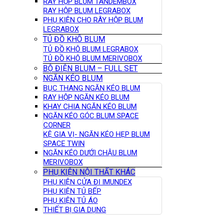
RAY HỘP BLUM TANDEMBOX
RAY HỘP BLUM LEGRABOX
PHỤ KIỆN CHO RÂY HỘP BLUM
LEGRABOX
TỦ ĐỒ KHÔ BLUM
TỦ ĐỒ KHÔ BLUM LEGRABOX
TỦ ĐỒ KHÔ BLUM MERIVOBOX
BỘ ĐIỆN BLUM – FULL SET
NGĂN KÉO BLUM
BỤC THANG NGĂN KÉO BLUM
RAY HỘP NGĂN KÉO BLUM
KHAY CHIA NGĂN KÉO BLUM
NGĂN KÉO GÓC BLUM SPACE
CORNER
KỆ GIA VỊ- NGĂN KÉO HẸP BLUM
SPACE TWIN
NGĂN KÉO DƯỚI CHẬU BLUM
MERIVOBOX
PHỤ KIỆN NỘI THẤT KHÁC
PHỤ KIỆN CỬA ĐI IMUNDEX
PHỤ KIỆN TỦ BẾP
PHỤ KIỆN TỦ ÁO
THIẾT BỊ GIA DỤNG