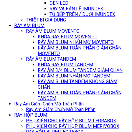
ĐÈN LED
RAY VÀ BẢN LỀ IMUNDEX
TỦ BẾP TRÊN / DƯỚI IMUNDEX
THIẾT BỊ GIA DỤNG
RAY ÂM BLUM
RAY ÂM BLUM MOVENTO
KHÓA RAY BLUM MOVENTO
RÂY ÂM BLUM NHẤN MỞ MOVENTO
RÂY ÂM BLUM TOÀN PHẦN GIẢM CHẤN
MOVENTO
RÂY ÂM BLUM TANDEM
KHÓA RAY BLUM TANDEM
RAY ÂM 3/4 BLUM TANDEM GIẢM CHẤN
RAY ÂM BLUM NHẤN MỞ TANDEM
RAY ÂM BLUM TANDEM KHÔNG GIẢM
CHẤN
RÂY ÂM BLUM TOÀN PHẦN GIẢM CHẤN
TANDEM
Ray Âm Giảm Chấn Mở Toàn Phần
Ray Âm Giảm Chấn Mở Toàn Phần
RAY HỘP BLUM
PHỤ KIỆN CHO RÂY HỘP BLUM LEGRABOX
PHỤ KIỆN CHO RÂY HỘP BLUM MERIVOBOX
RAY HỘP BLUM LEGRABOX