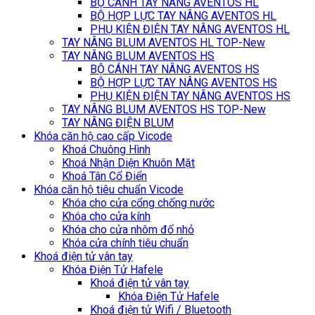
BỘ CÁNH TAY NÂNG AVENTOS HL
BỘ HỢP LỰC TAY NÂNG AVENTOS HL
PHỤ KIỆN ĐIỆN TAY NÂNG AVENTOS HL
TAY NÂNG BLUM AVENTOS HL TOP-New
TAY NÂNG BLUM AVENTOS HS
BỘ CÁNH TAY NÂNG AVENTOS HS
BỘ HỢP LỰC TAY NÂNG AVENTOS HS
PHỤ KIỆN ĐIỆN TAY NÂNG AVENTOS HS
TAY NÂNG BLUM AVENTOS HS TOP-New
TAY NÂNG ĐIỆN BLUM
Khóa căn hộ cao cấp Vicode
Khoá Chuông Hình
Khoá Nhận Diện Khuôn Mặt
Khoá Tân Cổ Điển
Khóa căn hộ tiêu chuẩn Vicode
Khóa cho cửa cổng chống nước
Khóa cho cửa kính
Khóa cho cửa nhôm đố nhỏ
Khóa cửa chính tiêu chuẩn
Khoá điện tử vân tay
Khóa Điện Tử Hafele
Khoá điện tử vân tay
Khóa Điện Tử Hafele
Khoá điện tử Wifi / Bluetooth