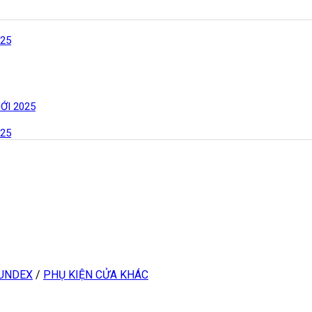
25
ỚI 2025
25
MUNDEX
/
PHỤ KIỆN CỬA KHÁC