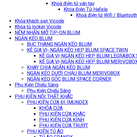
Khoá điện tử vân tay
Khóa Điện Tử Hafele
Khoá điện tử Wifi / Bluetoot
Khóa khách sạn Vicode
Khóa tủ locker Vicode
NÊM NHẤN MỞ TIP-ON BLUM
NGĂN KÉO BLUM
BỤC THANG NGĂN KÉO BLUM
KỆ GIA VỊ- NGĂN KÉO HẸP BLUM SPACE TWIN
KỆ GIA VỊ-NGĂN KÉO HẸP BLUM LEGRABOX
KỆ GIA VỊ-NGĂN KÉO HẸP BLUM MERIVOBO
KHAY CHIA NGĂN KÉO BLUM
NGĂN KÉO DƯỚI CHẬU BLUM MERIVOBOX
NGĂN KÉO GÓC BLUM SPACE CORNER
Phụ Kiện Chiếu Sáng
Phụ Kiện Chiếu Sáng
PHỤ KIỆN NỘI THẤT KHÁC
PHỤ KIỆN CỬA ĐI IMUNDEX
KHÓA CỬA
PHỤ KIỆN CỬA KHÁC
PHỤ KIỆN CỬA KÍNH
PHỤ KIỆN CỬA TRƯỢT
PHỤ KIỆN TỦ ÁO