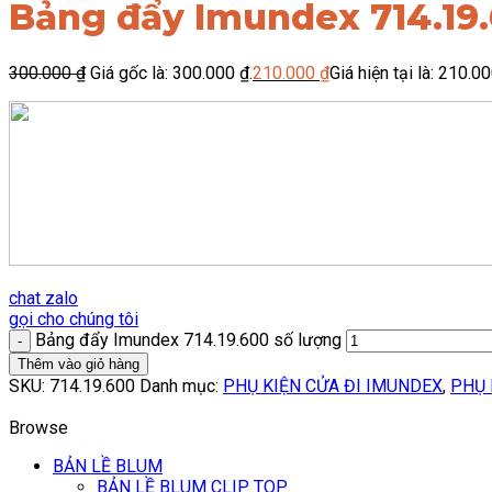
Bảng đẩy Imundex 714.19
300.000
₫
Giá gốc là: 300.000 ₫.
210.000
₫
Giá hiện tại là: 210.00
chat zalo
gọi cho chúng tôi
Bảng đẩy Imundex 714.19.600 số lượng
Thêm vào giỏ hàng
SKU:
714.19.600
Danh mục:
PHỤ KIỆN CỬA ĐI IMUNDEX
,
PHỤ 
Browse
BẢN LỀ BLUM
BẢN LỀ BLUM CLIP TOP