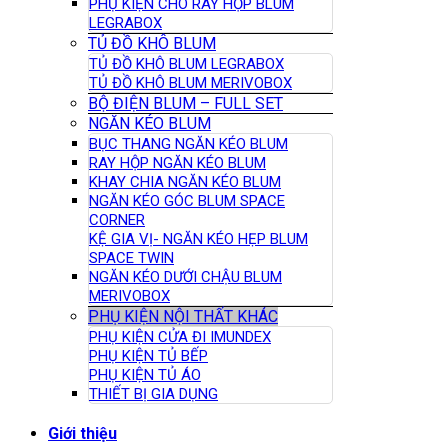
PHỤ KIỆN CHO RÂY HỘP BLUM
LEGRABOX
TỦ ĐỒ KHÔ BLUM
TỦ ĐỒ KHÔ BLUM LEGRABOX
TỦ ĐỒ KHÔ BLUM MERIVOBOX
BỘ ĐIỆN BLUM – FULL SET
NGĂN KÉO BLUM
BỤC THANG NGĂN KÉO BLUM
RAY HỘP NGĂN KÉO BLUM
KHAY CHIA NGĂN KÉO BLUM
NGĂN KÉO GÓC BLUM SPACE
CORNER
KỆ GIA VỊ- NGĂN KÉO HẸP BLUM
SPACE TWIN
NGĂN KÉO DƯỚI CHẬU BLUM
MERIVOBOX
PHỤ KIỆN NỘI THẤT KHÁC
PHỤ KIỆN CỬA ĐI IMUNDEX
PHỤ KIỆN TỦ BẾP
PHỤ KIỆN TỦ ÁO
THIẾT BỊ GIA DỤNG
Giới thiệu