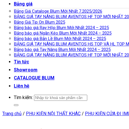
Bảng giá
Bảng Giá Cataloge Blum Mới Nhất 7.2025/2026
BẢNG GIÁ TAY NÂNG BLUM AVENTOS HF TOP MỚI NHẤT 20
Bảng Giá Tip On Blum 2025
Bảng báo giá Ray Hộp Blum Mới Nhất 2024 – 2025
Bảng báo giá Ngăn Kéo Blum Mới Nhất 2024 – 2025
Bảng báo giá Bản Lề Blum Mới Nhất 2024 – 2025
BẢNG GIÁ TAY NÂNG BLUM AVENTOS HS TOP VÀ HL TOP M
Bảng báo giá Tay Nâng Blum Mới Nhất 2024 – 2025
BẢNG GIÁ TAY NÂNG BLUM AVENTOS HF TOP MỚI NHẤT 20
Tin tức
Showroom
CATALOGUE BLUM
Liên hệ
Tìm kiếm:
Trang chủ
/
PHỤ KIỆN NỘI THẤT KHÁC
/
PHỤ KIỆN CỬA ĐI I