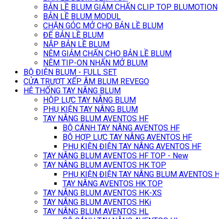
BẢN LỀ BLUM GIẢM CHẤN CLIP TOP BLUMOTION
BẢN LỀ BLUM MODUL
CHẶN GÓC MỞ CHO BẢN LỀ BLUM
ĐẾ BẢN LỀ BLUM
NẮP BẢN LỀ BLUM
NÊM GIẢM CHẤN CHO BẢN LỀ BLUM
NÊM TIP-ON NHẤN MỞ BLUM
BỘ ĐIỆN BLUM - FULL SET
CỬA TRƯỢT XẾP ÂM BLUM REVEGO
HỆ THỐNG TAY NÂNG BLUM
HỘP LỰC TAY NÂNG BLUM
PHỤ KIỆN TAY NÂNG BLUM
TAY NÂNG BLUM AVENTOS HF
BỘ CÁNH TAY NÂNG AVENTOS HF
BỘ HỢP LỰC TAY NÂNG AVENTOS HF
PHỤ KIỆN ĐIỆN TAY NÂNG AVENTOS HF
TAY NÂNG BLUM AVENTOS HF TOP - New
TAY NÂNG BLUM AVENTOS HK TOP
PHỤ KIỆN ĐIỆN TAY NÂNG BLUM AVENTOS 
TAY NÂNG AVENTOS HK TOP
TAY NÂNG BLUM AVENTOS HK-XS
TAY NÂNG BLUM AVENTOS HKi
TAY NÂNG BLUM AVENTOS HL