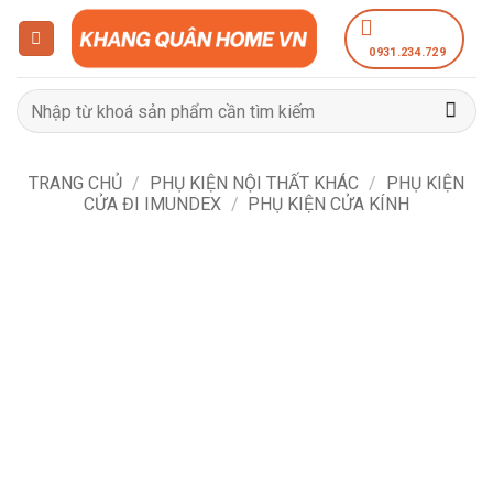
Bỏ
qua
0931.234.729
nội
dung
Tìm
kiếm:
TRANG CHỦ
/
PHỤ KIỆN NỘI THẤT KHÁC
/
PHỤ KIỆN
CỬA ĐI IMUNDEX
/
PHỤ KIỆN CỬA KÍNH