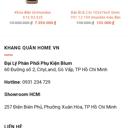
Khóa điện tử Imundex
Bản lề lá 2 bi 102x76x3.0mm
613.92.323
701.12.150 Imundex màu đen
Giá
Giá
Giá
Giá
10.500.000
₫
7.350.000
₫
190.000
₫
133.000
₫
gốc
hiện
gốc
hiện
là:
tại
là:
tại
10.500.000 ₫.
là:
190.000 ₫.
là:
7.350.000 ₫.
133.000
KHANG QUÂN HOME VN
Đại Lý Phân Phối Phụ Kiện Blum
60 Đường số 2, CityLand, Gò Vấp, TP Hồ Chí Minh
Hotline:
0931.234.729
Showroom HCM:
257 Điện Biên Phủ, Phường Xuân Hòa, TP Hồ Chí Minh
LIÊN HỆ