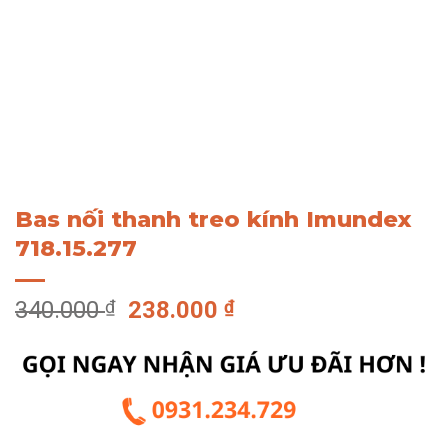
Bas nối thanh treo kính Imundex
718.15.277
Giá
Giá
340.000
₫
238.000
₫
gốc
hiện
là:
tại
340.000 ₫.
là:
238.000 ₫.