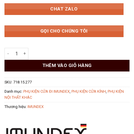
CHAT ZALO
GỌI CHO CHÚNG TÔI
Bas nối thanh treo kính Imundex 718.15.277 số lượng
THÊM VÀO GIỎ HÀNG
SKU:
718.15.277
Danh mục:
PHỤ KIỆN CỬA ĐI IMUNDEX
,
PHỤ KIỆN CỬA KÍNH
,
PHỤ KIỆN
NỘI THẤT KHÁC
Thương hiệu:
IMUNDEX