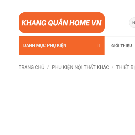
Bỏ
qua
Tì
kiế
nội
dung
DANH MỤC PHỤ KIỆN
GIỚI THIỆU
TRANG CHỦ
/
PHỤ KIỆN NỘI THẤT KHÁC
/
THIẾT B