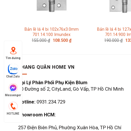
Bản lề lá 4 bi 102x76x3.0mm
Bản lề lá 4 bi 12
701.14.100 Imundex
701.14.900 I
Giá
Giá
Giá
155.000
₫
108.500
₫
190.000
₫
13
gốc
hiện
gố
là:
tại
là:
155.000 ₫.
là:
190
108.500 ₫.
Tìm đường
KHANG QUÂN HOME VN
Chat Zalo
Đại Lý Phân Phối Phụ Kiện Blum
60 Đường số 2, CityLand, Gò Vấp, TP Hồ Chí Minh
Messenger
Hotline:
0931.234.729
Showroom HCM:
HOTLINE
257 Điện Biên Phủ, Phường Xuân Hòa, TP Hồ Chí