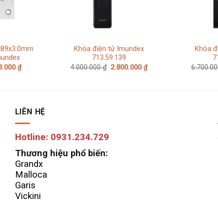
7x89x3.0mm
Khóa điện tử Imundex
Khóa đ
mundex
713.59.139
7
Giá
Giá
Giá
3.000
₫
4.000.000
₫
2.800.000
₫
6.700.0
c
hiện
gốc
hiện
tại
là:
tại
.000 ₫.
là:
4.000.000 ₫.
là:
133.000 ₫.
2.800.000 ₫.
LIÊN HỆ
Hotline: 0931.234.729
Thương hiệu phổ biến:
Grandx
Malloca
Garis
Vickini