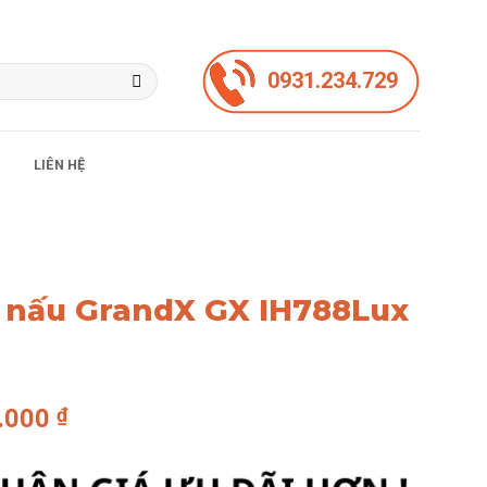
0931.234.729
LIÊN HỆ
g nấu GrandX GX IH788Lux
Giá
8.000
₫
hiện
tại