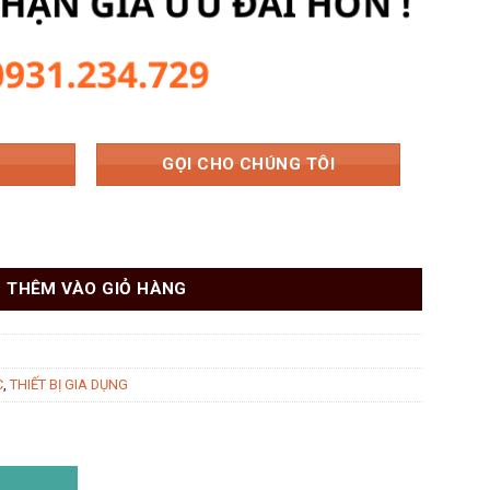
0.000 ₫.
là:
9.588.000 ₫.
GỌI CHO CHÚNG TÔI
H788Lux Serial 7 số lượng
THÊM VÀO GIỎ HÀNG
C
,
THIẾT BỊ GIA DỤNG