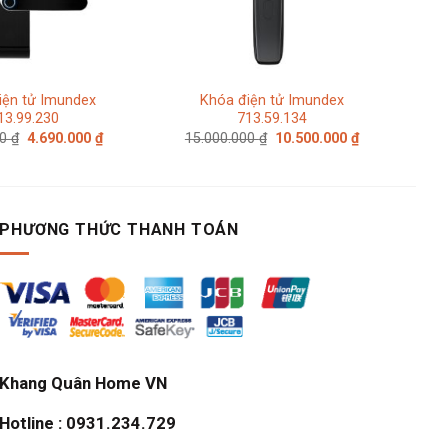
iện tử Imundex
Khóa điện tử Imundex
13.99.230
713.59.134
Giá
Giá
Giá
Giá
00
₫
4.690.000
₫
15.000.000
₫
10.500.000
₫
gốc
hiện
gốc
hiện
là:
tại
là:
tại
6.700.000 ₫.
là:
15.000.000 ₫.
là:
4.690.000 ₫.
10.500.000 ₫.
PHƯƠNG THỨC THANH TOÁN
Khang Quân Home VN
Hotline : 0931.234.729