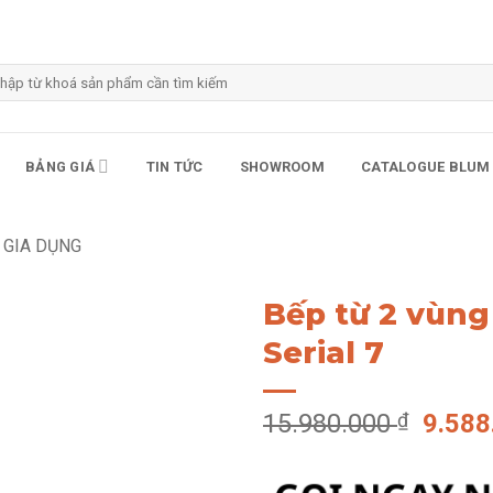
m
m:
BẢNG GIÁ
TIN TỨC
SHOWROOM
CATALOGUE BLUM
Ị GIA DỤNG
Bếp từ 2 vùn
Serial 7
Giá
15.980.000
₫
9.58
gốc
là: