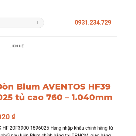
0931.234.729
LIÊN HỆ
Đòn Blum AVENTOS HF39
025 tủ cao 760 – 1.040mm
Giá
.020
₫
hiện
 HF 20F3900 1896025 Hàng nhập khẩu chính hãng từ
tại
 phối phụ kiện Blum chính hãng tại TPHCM, giao hàng