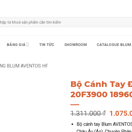
m
m:
BẢNG GIÁ
TIN TỨC
SHOWROOM
CATALOGUE BLUM
ÂNG BLUM AVENTOS HF
Bộ Cánh Tay 
20F3900 1896
Giá
1.311.000
₫
1.075
gốc
Bộ cánh tay Blum AVENTOS
là:
Châu Âu (Áo). Chuyên Phân