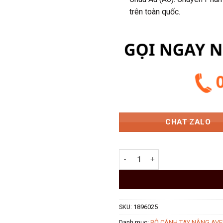
1.311.
trên toàn quốc.
CHAT ZALO
Bộ Cánh Tay Đòn Blum AVENTO
SKU:
1896025
Danh mục:
BỘ CÁNH TAY NÂNG AVE