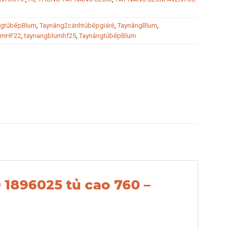
ngtủbếpBlum
,
Taynâng2cánhtủbếpgiárẻ
,
TaynângBlum
,
umHF22
,
taynangblumhf25
,
TaynângtủbếpBlum
1896025 tủ cao 760 –