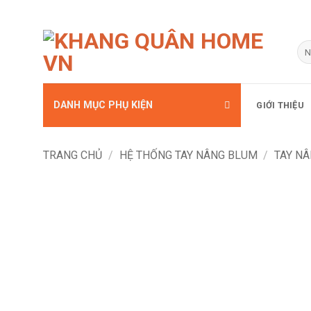
Bỏ
qua
Tì
kiế
nội
dung
DANH MỤC PHỤ KIỆN
GIỚI THIỆU
TRANG CHỦ
/
HỆ THỐNG TAY NÂNG BLUM
/
TAY N