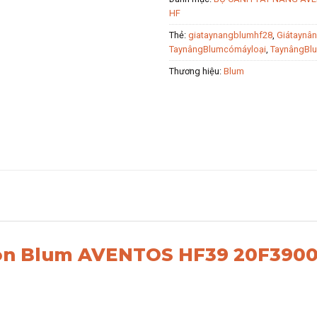
HF
Thẻ:
giataynangblumhf28
,
Giátaynâ
TaynângBlumcómáyloại
,
TaynângBl
Thương hiệu:
Blum
òn Blum AVENTOS HF39 20F3900 