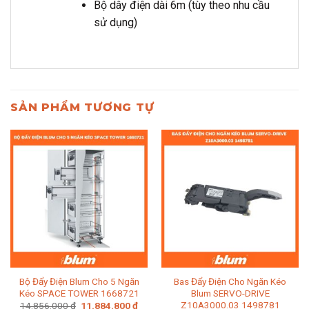
Bộ dây điện dài 6m (tùy theo nhu cầu
sử dụng)
SẢN PHẨM TƯƠNG TỰ
Bộ Đẩy Điện Blum Cho 5 Ngăn
Bas Đẩy Điện Cho Ngăn Kéo
Kéo SPACE TOWER 1668721
Blum SERVO-DRIVE
Z10A3000.03 1498781
Giá
Giá
14.856.000
₫
11.884.800
₫