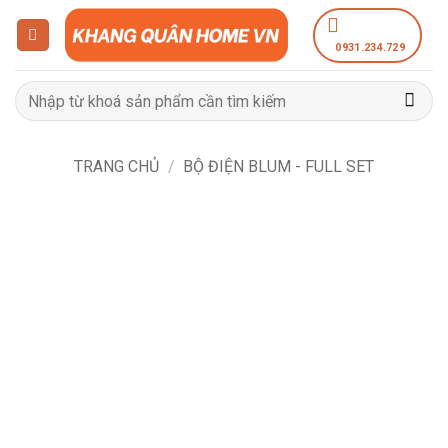
Bỏ
qua
0931.234.729
nội
dung
Tìm
kiếm:
TRANG CHỦ
/
BỘ ĐIỆN BLUM - FULL SET