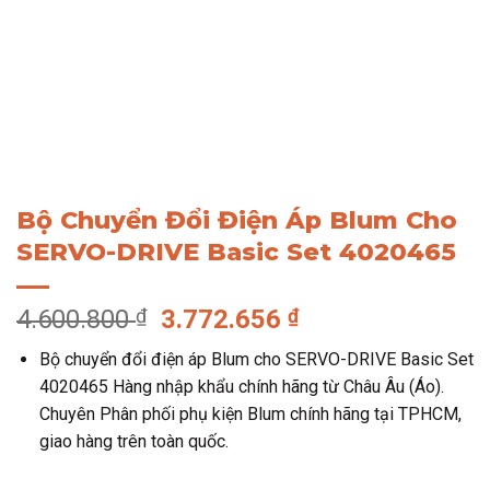
Bộ Chuyển Đổi Điện Áp Blum Cho
SERVO-DRIVE Basic Set 4020465
Giá
Giá
4.600.800
₫
3.772.656
₫
gốc
hiện
Bộ chuyển đổi điện áp Blum cho SERVO-DRIVE Basic Set
là:
tại
4020465 Hàng nhập khẩu chính hãng từ Châu Âu (Áo).
4.600.800 ₫.
là:
Chuyên Phân phối phụ kiện Blum chính hãng tại TPHCM,
3.772.656 ₫.
giao hàng trên toàn quốc.