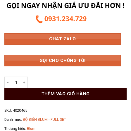
CHAT ZALO
GỌI CHO CHÚNG TÔI
Bộ Chuyển Đổi Điện Áp Blum Cho SERVO-DRIVE Basic Set 4020
THÊM VÀO GIỎ HÀNG
SKU:
4020465
Danh mục:
BỘ ĐIỆN BLUM - FULL SET
Thương hiệu:
Blum