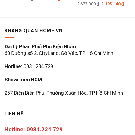
gốc
hiện
Giá
Giá
2.677.000
₫
2.195.140
₫
là:
tại
gốc
hiện
14.856.000 ₫.
là:
là:
tại
11.884.800 ₫.
2.677.000 ₫.
là:
2.195
KHANG QUÂN HOME VN
Đại Lý Phân Phối Phụ Kiện Blum
60 Đường số 2, CityLand, Gò Vấp, TP Hồ Chí Minh
Hotline:
0931.234.729
Showroom HCM:
257 Điện Biên Phủ, Phường Xuân Hòa, TP Hồ Chí Minh
LIÊN HỆ
Hotline: 0931.234.729