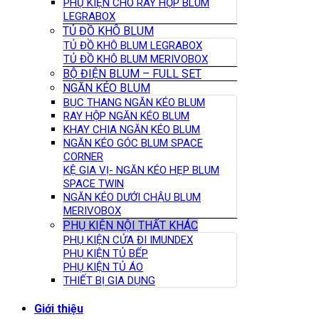
PHỤ KIỆN CHO RÂY HỘP BLUM
LEGRABOX
TỦ ĐỒ KHÔ BLUM
TỦ ĐỒ KHÔ BLUM LEGRABOX
TỦ ĐỒ KHÔ BLUM MERIVOBOX
BỘ ĐIỆN BLUM – FULL SET
NGĂN KÉO BLUM
BỤC THANG NGĂN KÉO BLUM
RAY HỘP NGĂN KÉO BLUM
KHAY CHIA NGĂN KÉO BLUM
NGĂN KÉO GÓC BLUM SPACE
CORNER
KỆ GIA VỊ- NGĂN KÉO HẸP BLUM
SPACE TWIN
NGĂN KÉO DƯỚI CHẬU BLUM
MERIVOBOX
PHỤ KIỆN NỘI THẤT KHÁC
PHỤ KIỆN CỬA ĐI IMUNDEX
PHỤ KIỆN TỦ BẾP
PHỤ KIỆN TỦ ÁO
THIẾT BỊ GIA DỤNG
Giới thiệu