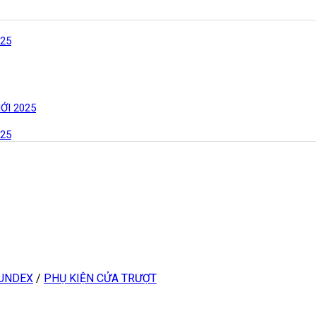
25
ỚI 2025
25
MUNDEX
/
PHỤ KIỆN CỬA TRƯỢT