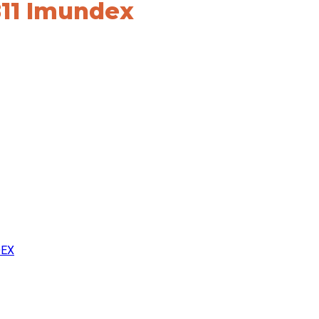
811 Imundex
EX