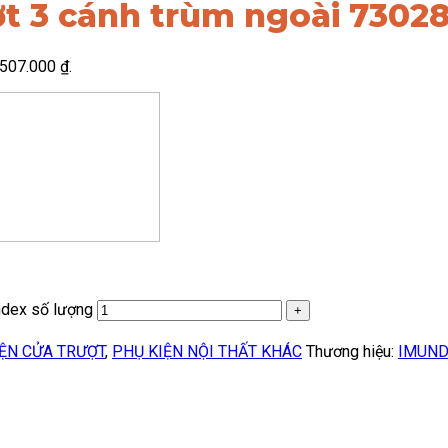
ợt 3 cánh trùm ngoài 7302
3.507.000 ₫.
ndex số lượng
ỆN CỬA TRƯỢT
,
PHỤ KIỆN NỘI THẤT KHÁC
Thương hiệu:
IMUND