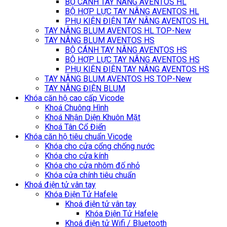
BỘ CÁNH TAY NÂNG AVENTOS HL
BỘ HỢP LỰC TAY NÂNG AVENTOS HL
PHỤ KIỆN ĐIỆN TAY NÂNG AVENTOS HL
TAY NÂNG BLUM AVENTOS HL TOP-New
TAY NÂNG BLUM AVENTOS HS
BỘ CÁNH TAY NÂNG AVENTOS HS
BỘ HỢP LỰC TAY NÂNG AVENTOS HS
PHỤ KIỆN ĐIỆN TAY NÂNG AVENTOS HS
TAY NÂNG BLUM AVENTOS HS TOP-New
TAY NÂNG ĐIỆN BLUM
Khóa căn hộ cao cấp Vicode
Khoá Chuông Hình
Khoá Nhận Diện Khuôn Mặt
Khoá Tân Cổ Điển
Khóa căn hộ tiêu chuẩn Vicode
Khóa cho cửa cổng chống nước
Khóa cho cửa kính
Khóa cho cửa nhôm đố nhỏ
Khóa cửa chính tiêu chuẩn
Khoá điện tử vân tay
Khóa Điện Tử Hafele
Khoá điện tử vân tay
Khóa Điện Tử Hafele
Khoá điện tử Wifi / Bluetooth