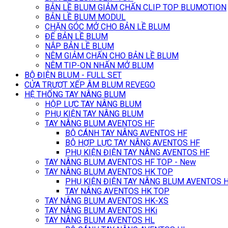
BẢN LỀ BLUM GIẢM CHẤN CLIP TOP BLUMOTION
BẢN LỀ BLUM MODUL
CHẶN GÓC MỞ CHO BẢN LỀ BLUM
ĐẾ BẢN LỀ BLUM
NẮP BẢN LỀ BLUM
NÊM GIẢM CHẤN CHO BẢN LỀ BLUM
NÊM TIP-ON NHẤN MỞ BLUM
BỘ ĐIỆN BLUM - FULL SET
CỬA TRƯỢT XẾP ÂM BLUM REVEGO
HỆ THỐNG TAY NÂNG BLUM
HỘP LỰC TAY NÂNG BLUM
PHỤ KIỆN TAY NÂNG BLUM
TAY NÂNG BLUM AVENTOS HF
BỘ CÁNH TAY NÂNG AVENTOS HF
BỘ HỢP LỰC TAY NÂNG AVENTOS HF
PHỤ KIỆN ĐIỆN TAY NÂNG AVENTOS HF
TAY NÂNG BLUM AVENTOS HF TOP - New
TAY NÂNG BLUM AVENTOS HK TOP
PHỤ KIỆN ĐIỆN TAY NÂNG BLUM AVENTOS 
TAY NÂNG AVENTOS HK TOP
TAY NÂNG BLUM AVENTOS HK-XS
TAY NÂNG BLUM AVENTOS HKi
TAY NÂNG BLUM AVENTOS HL