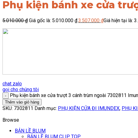
Phụ kiện bánh xe cửa trư
5.010.000
₫
Giá gốc là: 5.010.000 ₫.
3.507.000
₫
Giá hiện tại là: 
chat zalo
gọi cho chúng tôi
Phụ kiện bánh xe cửa trượt 3 cánh trùm ngoài 7302811 Imu
Thêm vào giỏ hàng
SKU:
7302811
Danh mục:
PHỤ KIỆN CỬA ĐI IMUNDEX
,
PHỤ KI
Browse
BẢN LỀ BLUM
BẢN LỀ BLUM CLIP TOP