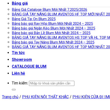
Bảng giá
Bảng Giá Cataloge Blum Mới Nhất 7.2025/2026
BẢNG GIÁ TAY NÂNG BLUM AVENTOS HF TOP MỚI NHẤT 20
Bảng Giá Tip On Blum 2025
Bảng báo giá Ray Hộp Blum Mới Nhất 2024 – 2025
Bảng báo giá Ngăn Kéo Blum Mới Nhất 2024 – 2025
Bảng báo giá Bản Lề Blum Mới Nhất 2024 – 2025
BẢNG GIÁ TAY NÂNG BLUM AVENTOS HS TOP VÀ HL TOP M
Bảng báo giá Tay Nâng Blum Mới Nhất 2024 – 2025
BẢNG GIÁ TAY NÂNG BLUM AVENTOS HF TOP MỚI NHẤT 20
Tin tức
Showroom
CATALOGUE BLUM
Liên hệ
Tìm kiếm:
Trang chủ
/
PHỤ KIỆN NỘI THẤT KHÁC
/
PHỤ KIỆN CỬA ĐI I