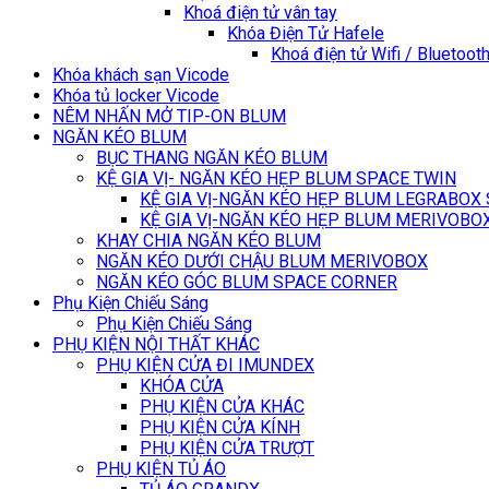
Khoá điện tử vân tay
Khóa Điện Tử Hafele
Khoá điện tử Wifi / Bluetoot
Khóa khách sạn Vicode
Khóa tủ locker Vicode
NÊM NHẤN MỞ TIP-ON BLUM
NGĂN KÉO BLUM
BỤC THANG NGĂN KÉO BLUM
KỆ GIA VỊ- NGĂN KÉO HẸP BLUM SPACE TWIN
KỆ GIA VỊ-NGĂN KÉO HẸP BLUM LEGRABOX
KỆ GIA VỊ-NGĂN KÉO HẸP BLUM MERIVOBO
KHAY CHIA NGĂN KÉO BLUM
NGĂN KÉO DƯỚI CHẬU BLUM MERIVOBOX
NGĂN KÉO GÓC BLUM SPACE CORNER
Phụ Kiện Chiếu Sáng
Phụ Kiện Chiếu Sáng
PHỤ KIỆN NỘI THẤT KHÁC
PHỤ KIỆN CỬA ĐI IMUNDEX
KHÓA CỬA
PHỤ KIỆN CỬA KHÁC
PHỤ KIỆN CỬA KÍNH
PHỤ KIỆN CỬA TRƯỢT
PHỤ KIỆN TỦ ÁO