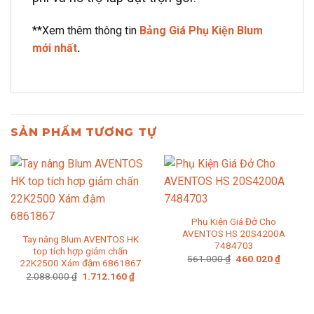
**Xem thêm thông tin
Bảng Giá Phụ Kiện Blum
mới nhất
.
SẢN PHẨM TƯƠNG TỰ
Phụ Kiện Giá Đở Cho
AVENTOS HS 20S4200A
Tay nâng Blum AVENTOS HK
7484703
top tích hợp giảm chấn
Giá
Giá
561.000
₫
460.020
₫
22K2500 Xám đậm 6861867
gốc
hiện
Giá
Giá
2.088.000
₫
1.712.160
₫
là:
tại
gốc
hiện
561.000 ₫.
là:
là:
tại
460.020
2.088.000 ₫.
là:
1.712.160 ₫.