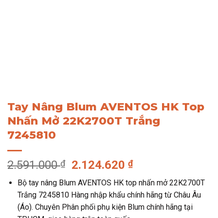
Tay Nâng Blum AVENTOS HK Top
Nhấn Mở 22K2700T Trắng
7245810
Giá
Giá
2.591.000
₫
2.124.620
₫
gốc
hiện
Bộ tay nâng Blum AVENTOS HK top nhấn mở 22K2700T
là:
tại
Trắng 7245810 Hàng nhập khẩu chính hãng từ Châu Âu
2.591.000 ₫.
là:
(Áo). Chuyên Phân phối phụ kiện Blum chính hãng tại
2.124.620 ₫.