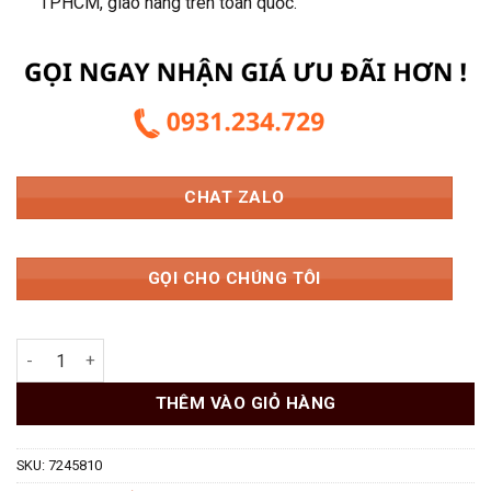
TPHCM, giao hàng trên toàn quốc.
CHAT ZALO
GỌI CHO CHÚNG TÔI
Tay Nâng Blum AVENTOS HK Top Nhấn Mở 22K2700T Trắng 724
THÊM VÀO GIỎ HÀNG
SKU:
7245810