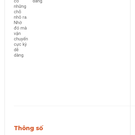
dàng.
có
những
chỗ
nhô ra.
Nhờ
đó mà
vận
chuyển
cực kỳ
dễ
dàng.
Thông số