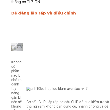
thống cơ TIP-ON.
Dễ dàng lắp ráp và điều chỉnh
Không
có
phần
nào bị
nhô ra
cánh
tay
nâng
gắn kín
Cơ cấu CLIP Lắp ráp cơ cấu CLIP đã qua kiểm tra và
nên sẽ
thử nghiệm không cần dụng cụ, nhanh chóng và dễ
không