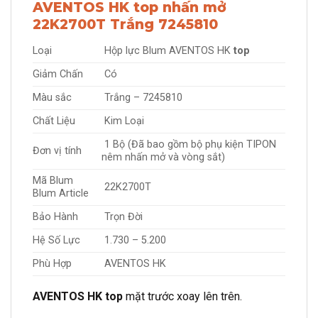
AVENTOS HK top nhấn mở
22K2700T Trắng 7245810
Loại
Hộp lực Blum AVENTOS HK
top
Giảm Chấn
Có
Màu sắc
Trắng – 7245810
Chất Liệu
Kim Loại
1 Bộ (Đã bao gồm bộ phụ kiện TIPON
Đơn vị tính
nêm nhấn mở và vòng sắt)
Mã Blum
22K2700T
Blum Article
Bảo Hành
Trọn Đời
Hệ Số Lực
1.730 – 5.200
Phù Hợp
AVENTOS HK
AVENTOS HK top
mặt trước xoay lên trên.