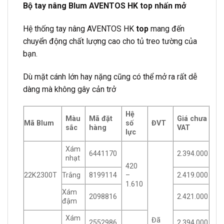
Bộ tay nâng Blum AVENTOS HK top nhấn mở
Hệ thống tay nâng AVENTOS HK
top
mang đến
chuyển động chất lượng cao cho tủ treo tường của
bạn.
Dù mặt cánh lớn hay nặng cũng có thể mở ra rất dễ
dàng mà không gây cản trở
Hệ
Màu
Mã đặt
Giá chưa
Mã Blum
số
ĐVT
sắc
hàng
VAT
lực
Xám
6441170
2.394.000
nhạt
420
22K2300T
Trắng
8199114
–
2.419.000
1.610
Xám
2098816
2.421.000
đậm
Xám
Đã
2552986
2.394.000