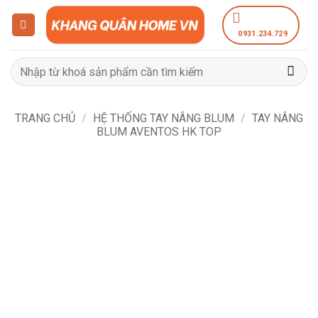
Bỏ
qua
0931.234.729
nội
dung
Tìm
kiếm:
TRANG CHỦ
/
HỆ THỐNG TAY NÂNG BLUM
/
TAY NÂNG
BLUM AVENTOS HK TOP