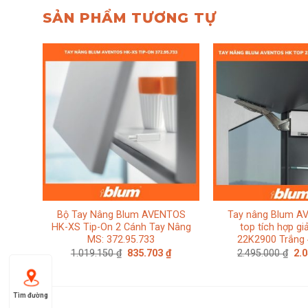
SẢN PHẨM TƯƠNG TỰ
Bộ Tay Nâng Blum AVENTOS
Tay nâng Blum A
HK-XS Tip-On 2 Cánh Tay Nâng
top tích hợp g
MS: 372.95.733
22K2900 Trắng
Giá
Giá
Giá
1.019.150
₫
835.703
₫
2.495.000
₫
2.
gốc
hiện
gố
là:
tại
là:
1.019.150 ₫.
là:
2.4
835.703 ₫.
Tìm đường