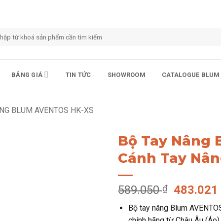
m
m:
BẢNG GIÁ
TIN TỨC
SHOWROOM
CATALOGUE BLUM
ÂNG BLUM AVENTOS HK-XS
Bộ Tay Nâng 
Cánh Tay Nân
Giá
589.050
₫
483.02
gốc
Bộ tay nâng Blum AVENTOS
là:
chính hãng từ Châu Âu (Áo)