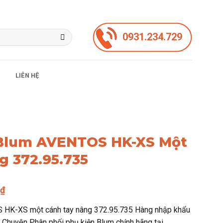
0931.234.729
LIÊN HỆ
Blum AVENTOS HK-XS Một
g 372.95.735
Giá
1
₫
hiện
 HK-XS một cánh tay nâng 372.95.735 Hàng nhập khẩu
tại
. Chuyên Phân phối phụ kiện Blum chính hãng tại