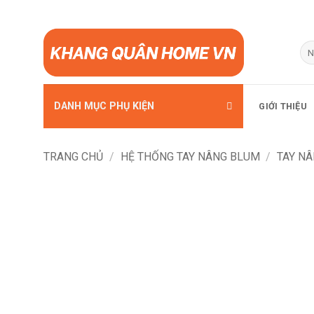
Bỏ
qua
Tì
kiế
nội
dung
DANH MỤC PHỤ KIỆN
GIỚI THIỆU
TRANG CHỦ
/
HỆ THỐNG TAY NÂNG BLUM
/
TAY N