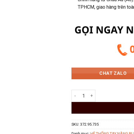
589.050 
TPHCM, giao hàng trên toà
CHAT ZALO
Bộ Tay Nâng Blum AVENTOS HK
SKU:
372.95.735
Danh mục:
HỆ THỐNG TAY NÂNG B