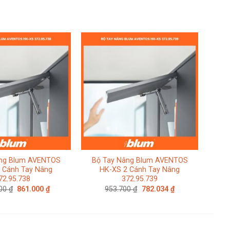
âng Blum AVENTOS
Bộ Tay Nâng Blum AVENTOS
Bộ
 Cánh Tay Nâng
HK-XS 2 Cánh Tay Nâng
H
72.95.738
372.95.739
Giá
Giá
Giá
Giá
000
₫
861.000
₫
953.700
₫
782.034
₫
gốc
hiện
gốc
hiện
là:
tại
là:
tại
1.050.000 ₫.
là:
953.700 ₫.
là:
861.000 ₫.
782.034 ₫.