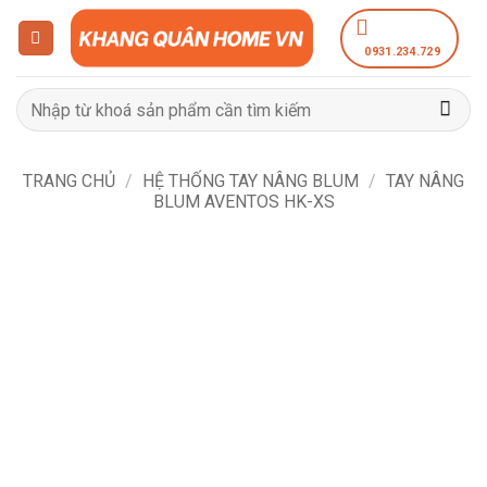
Bỏ
qua
0931.234.729
nội
dung
Tìm
kiếm:
TRANG CHỦ
/
HỆ THỐNG TAY NÂNG BLUM
/
TAY NÂNG
BLUM AVENTOS HK-XS