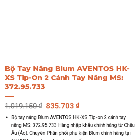
Bộ Tay Nâng Blum AVENTOS HK-
XS Tip-On 2 Cánh Tay Nâng MS:
372.95.733
Giá
Giá
1.019.150
₫
835.703
₫
gốc
hiện
Bộ tay nâng Blum AVENTOS HK-XS Tip-on 2 cánh tay
là:
tại
nâng MS: 372.95.733 Hàng nhập khẩu chính hãng từ Châu
1.019.150 ₫.
là:
Âu (Áo). Chuyên Phân phối phụ kiện Blum chính hãng tại
835.703 ₫.