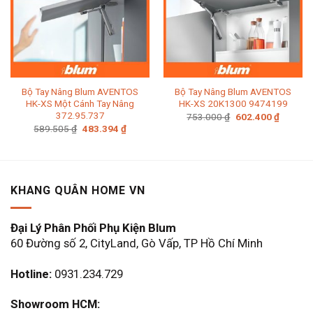
Bộ Tay Nâng Blum AVENTOS
Bộ Tay Nâng Blum AVENTOS
HK-XS Một Cánh Tay Nâng
HK-XS 20K1300 9474199
372.95.737
Giá
Giá
753.000
₫
602.400
₫
gốc
hiện
Giá
Giá
589.505
₫
483.394
₫
là:
tại
gốc
hiện
753.000 ₫.
là:
là:
tại
602.400
589.505 ₫.
là:
483.394 ₫.
KHANG QUÂN HOME VN
Đại Lý Phân Phối Phụ Kiện Blum
60 Đường số 2, CityLand, Gò Vấp, TP Hồ Chí Minh
Hotline:
0931.234.729
Showroom HCM: