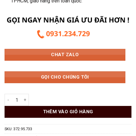
TPHCM, giao hàng trên toàn quốc.
CHAT ZALO
GỌI CHO CHÚNG TÔI
Bộ Tay Nâng Blum AVENTOS HK-XS Tip-On 2 Cánh Tay Nâng MS:
THÊM VÀO GIỎ HÀNG
SKU:
372.95.733