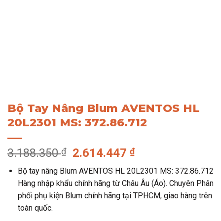
Bộ Tay Nâng Blum AVENTOS HL
20L2301 MS: 372.86.712
Giá
Giá
3.188.350
₫
2.614.447
₫
gốc
hiện
Bộ tay nâng Blum AVENTOS HL 20L2301 MS: 372.86.712
là:
tại
Hàng nhập khẩu chính hãng từ Châu Âu (Áo). Chuyên Phân
3.188.350 ₫.
là:
phối phụ kiện Blum chính hãng tại TPHCM, giao hàng trên
2.614.447 ₫.
toàn quốc.