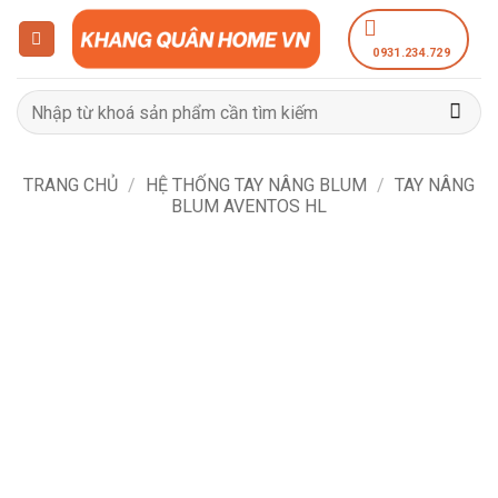
Bỏ
qua
0931.234.729
nội
dung
Tìm
kiếm:
TRANG CHỦ
/
HỆ THỐNG TAY NÂNG BLUM
/
TAY NÂNG
BLUM AVENTOS HL