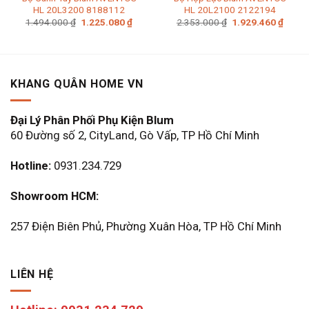
HL 20L3200 8188112
HL 20L2100 2122194
Giá
Giá
Giá
Giá
1.494.000
₫
1.225.080
₫
2.353.000
₫
1.929.460
₫
gốc
hiện
gốc
hiện
là:
tại
là:
tại
1.494.000 ₫.
là:
2.353.000 ₫.
là:
1.225.080 ₫.
1.929
KHANG QUÂN HOME VN
Đại Lý Phân Phối Phụ Kiện Blum
60 Đường số 2, CityLand, Gò Vấp, TP Hồ Chí Minh
Hotline:
0931.234.729
Showroom HCM:
257 Điện Biên Phủ, Phường Xuân Hòa, TP Hồ Chí Minh
LIÊN HỆ