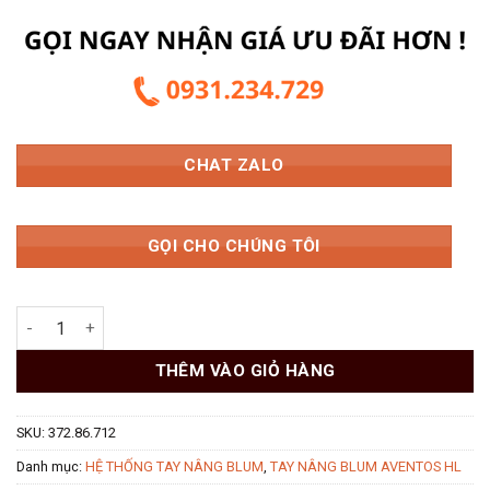
CHAT ZALO
GỌI CHO CHÚNG TÔI
Bộ Tay Nâng Blum AVENTOS HL 20L2301 MS: 372.86.712 số lượ
THÊM VÀO GIỎ HÀNG
SKU:
372.86.712
Danh mục:
HỆ THỐNG TAY NÂNG BLUM
,
TAY NÂNG BLUM AVENTOS HL