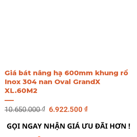
Giá bát nâng hạ 600mm khung rổ
Inox 304 nan Oval GrandX
XL.60M2
Giá
Giá
10.650.000
₫
6.922.500
₫
gốc
hiện
là:
tại
10.650.000 ₫.
là: