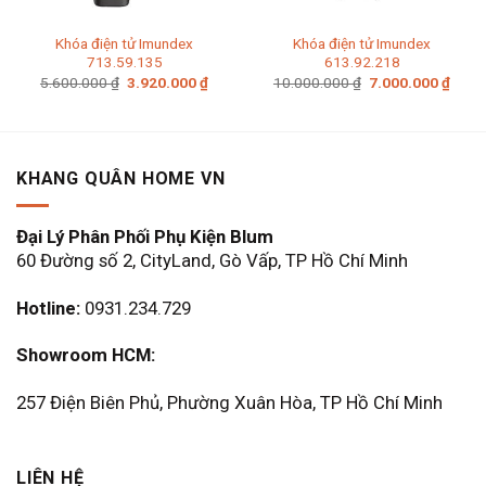
Khóa điện tử Imundex
Khóa điện tử Imundex
713.59.135
613.92.218
Giá
Giá
Giá
Giá
5.600.000
₫
3.920.000
₫
10.000.000
₫
7.000.000
₫
gốc
hiện
gốc
hiện
là:
tại
là:
tại
5.600.000 ₫.
là:
10.000.000 ₫.
là:
3.920.000 ₫.
7.000
KHANG QUÂN HOME VN
Đại Lý Phân Phối Phụ Kiện Blum
60 Đường số 2, CityLand, Gò Vấp, TP Hồ Chí Minh
Hotline:
0931.234.729
Showroom HCM:
257 Điện Biên Phủ, Phường Xuân Hòa, TP Hồ Chí Minh
LIÊN HỆ