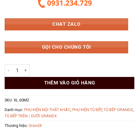
6.922.500 ₫.
CHAT ZALO
GỌI CHO CHÚNG TÔI
Giá bát nâng hạ 600mm khung rổ Inox 304 nan Oval GrandX XL
THÊM VÀO GIỎ HÀNG
SKU:
XL.60M2
Danh mục:
PHỤ KIỆN NỘI THẤT KHÁC
,
PHỤ KIỆN TỦ BẾP
,
TỦ BẾP GRANDX
,
TỦ BẾP TRÊN / DƯỚI GRANDX
Thương hiệu:
GrandX