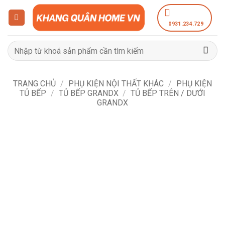
Bỏ
qua
0931.234.729
nội
dung
Tìm
kiếm:
TRANG CHỦ
/
PHỤ KIỆN NỘI THẤT KHÁC
/
PHỤ KIỆN
TỦ BẾP
/
TỦ BẾP GRANDX
/
TỦ BẾP TRÊN / DƯỚI
GRANDX