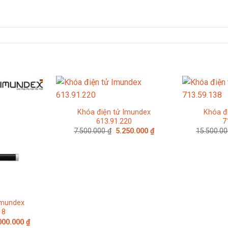
Khóa điện tử Imundex
Khóa đ
613.91.220
7
Giá
Giá
7.500.000
₫
5.250.000
₫
15.500.0
gốc
hiện
là:
tại
7.500.000 ₫.
là:
5.250.000 ₫.
Imundex
18
á
Giá
000.000
₫