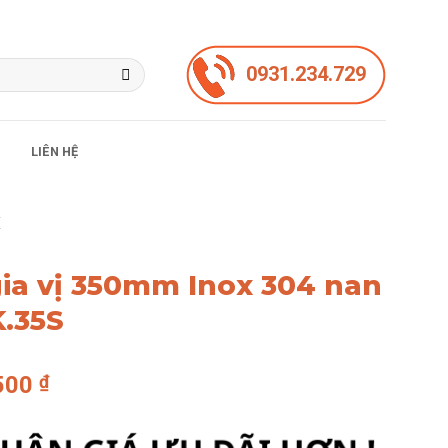
0931.234.729
LIÊN HỆ
X
gia vị 350mm Inox 304 nan
.35S
Giá
.500
₫
hiện
tại