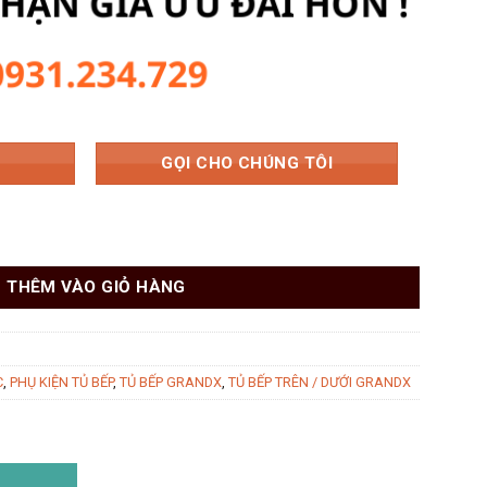
000 ₫.
là:
2.073.500 ₫.
GỌI CHO CHÚNG TÔI
x 304 nan dẹt GrandX XK.35S số lượng
THÊM VÀO GIỎ HÀNG
C
,
PHỤ KIỆN TỦ BẾP
,
TỦ BẾP GRANDX
,
TỦ BẾP TRÊN / DƯỚI GRANDX