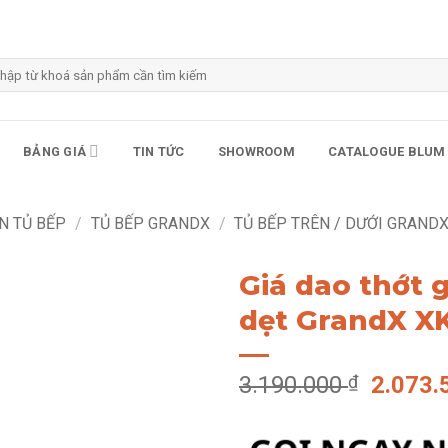
m
m:
BẢNG GIÁ
TIN TỨC
SHOWROOM
CATALOGUE BLUM
N TỦ BẾP
/
TỦ BẾP GRANDX
/
TỦ BẾP TRÊN / DƯỚI GRAND
Giá dao thớt 
dẹt GrandX XK
Giá
3.190.000
₫
2.073
gốc
là: