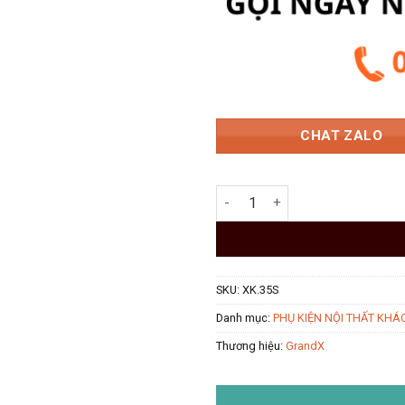
3.190.
CHAT ZALO
Giá dao thớt gia vị 350mm Ino
SKU:
XK.35S
Danh mục:
PHỤ KIỆN NỘI THẤT KHÁ
Thương hiệu:
GrandX