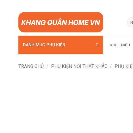
Bỏ
qua
Tì
kiế
nội
dung
DANH MỤC PHỤ KIỆN
GIỚI THIỆU
TRANG CHỦ
/
PHỤ KIỆN NỘI THẤT KHÁC
/
PHỤ KIỆ