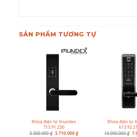
SẢN PHẨM TƯƠNG TỰ
Khóa điện tử Imundex
Khóa điện tử 
713.91.230
613.92.2
Giá
Giá
Gi
5.300.000
₫
3.710.000
₫
10.000.000
₫
7.