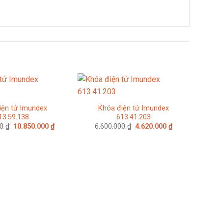
iện tử Imundex
Khóa điện tử Imundex
13.59.138
613.41.203
Giá
Giá
Giá
Giá
00
₫
10.850.000
₫
6.600.000
₫
4.620.000
₫
gốc
hiện
gốc
hiện
là:
tại
là:
tại
15.500.000 ₫.
là:
6.600.000 ₫.
là:
10.850.000 ₫.
4.620.000 ₫.