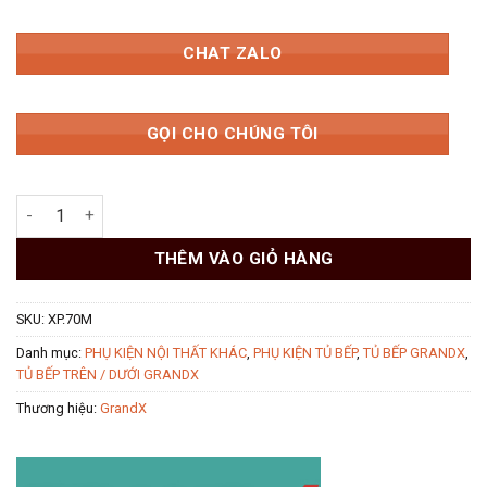
CHAT ZALO
GỌI CHO CHÚNG TÔI
Giá xoong nồi 700mm Inox 304 nan Oval GrandX XP.70M số lượ
THÊM VÀO GIỎ HÀNG
SKU:
XP.70M
Danh mục:
PHỤ KIỆN NỘI THẤT KHÁC
,
PHỤ KIỆN TỦ BẾP
,
TỦ BẾP GRANDX
,
TỦ BẾP TRÊN / DƯỚI GRANDX
Thương hiệu:
GrandX