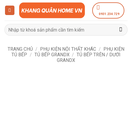
Bỏ
qua
0931.234.729
nội
dung
Tìm
kiếm:
TRANG CHỦ
/
PHỤ KIỆN NỘI THẤT KHÁC
/
PHỤ KIỆN
TỦ BẾP
/
TỦ BẾP GRANDX
/
TỦ BẾP TRÊN / DƯỚI
GRANDX