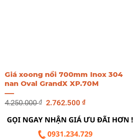
Giá xoong nồi 700mm Inox 304
nan Oval GrandX XP.70M
Giá
Giá
4.250.000
₫
2.762.500
₫
gốc
hiện
là:
tại
4.250.000 ₫.
là:
2.762.500 ₫.