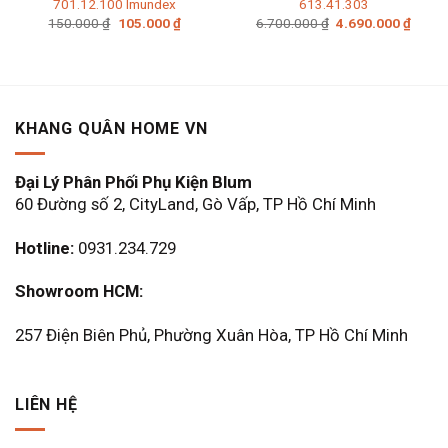
701.12.100 Imundex
613.41.303
Giá
Giá
Giá
Giá
150.000
₫
105.000
₫
6.700.000
₫
4.690.000
₫
gốc
hiện
gốc
hiện
là:
tại
là:
tại
150.000 ₫.
là:
6.700.000 ₫.
là:
105.000 ₫.
4.690
KHANG QUÂN HOME VN
Đại Lý Phân Phối Phụ Kiện Blum
60 Đường số 2, CityLand, Gò Vấp, TP Hồ Chí Minh
Hotline:
0931.234.729
Showroom HCM:
257 Điện Biên Phủ, Phường Xuân Hòa, TP Hồ Chí Minh
LIÊN HỆ