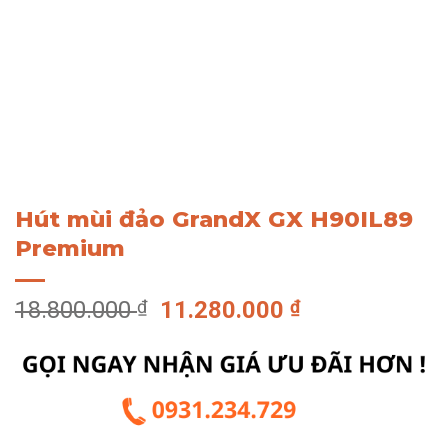
Hút mùi đảo GrandX GX H90IL89
Premium
Giá
Giá
18.800.000
₫
11.280.000
₫
gốc
hiện
là:
tại
18.800.000 ₫.
là:
11.280.000 ₫