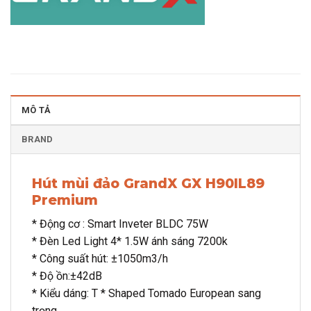
MÔ TẢ
BRAND
Hút mùi đảo GrandX GX H90IL89
Premium
* Động cơ : Smart Inveter BLDC 75W
* Đèn Led Light 4* 1.5W ánh sáng 7200k
* Công suất hút: ±1050m3/h
* Độ ồn:±42dB
* Kiểu dáng: T * Shaped Tomado European sang
trọng