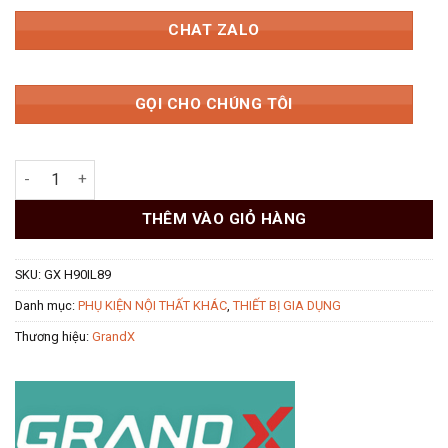
CHAT ZALO
GỌI CHO CHÚNG TÔI
Hút mùi đảo GrandX GX H90IL89 Premium số lượng
THÊM VÀO GIỎ HÀNG
SKU:
GX H90IL89
Danh mục:
PHỤ KIỆN NỘI THẤT KHÁC
,
THIẾT BỊ GIA DỤNG
Thương hiệu:
GrandX