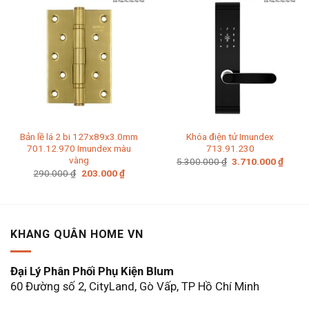
Bản lề lá 2 bi 127x89x3.0mm
Khóa điện tử Imundex
701.12.970 Imundex màu
713.91.230
vàng
Giá
Giá
5.300.000
₫
3.710.000
₫
gốc
hiện
Giá
Giá
290.000
₫
203.000
₫
là:
tại
gốc
hiện
5.300.000 ₫.
là:
là:
tại
3.710
290.000 ₫.
là:
203.000 ₫.
KHANG QUÂN HOME VN
Đại Lý Phân Phối Phụ Kiện Blum
60 Đường số 2, CityLand, Gò Vấp, TP Hồ Chí Minh