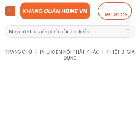
Bỏ
qua
0931.234.729
nội
dung
Tìm
kiếm:
TRANG CHỦ
/
PHỤ KIỆN NỘI THẤT KHÁC
/
THIẾT BỊ GIA
DỤNG