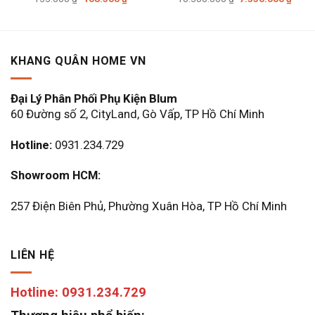
gốc
hiện
gốc
hiện
là:
tại
là:
tại
155.000 ₫.
là:
10.500.000 ₫.
là:
108.500 ₫.
7.350
KHANG QUÂN HOME VN
Đại Lý Phân Phối Phụ Kiện Blum
60 Đường số 2, CityLand, Gò Vấp, TP Hồ Chí Minh
Hotline:
0931.234.729
Showroom HCM:
257 Điện Biên Phủ, Phường Xuân Hòa, TP Hồ Chí Minh
LIÊN HỆ
Hotline: 0931.234.729