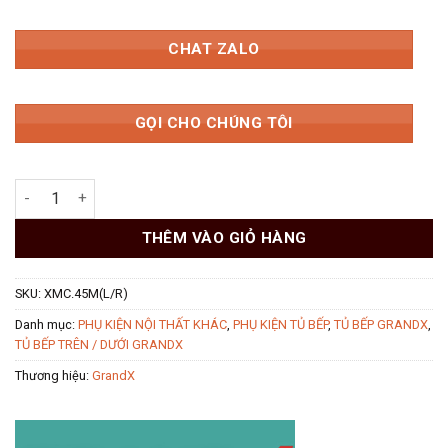
CHAT ZALO
GỌI CHO CHÚNG TÔI
Kệ góc liên hoàn Inox 304 nan Oval GrandX XMC.45M (L/R) số 
THÊM VÀO GIỎ HÀNG
SKU:
XMC.45M(L/R)
Danh mục:
PHỤ KIỆN NỘI THẤT KHÁC
,
PHỤ KIỆN TỦ BẾP
,
TỦ BẾP GRANDX
,
TỦ BẾP TRÊN / DƯỚI GRANDX
Thương hiệu:
GrandX