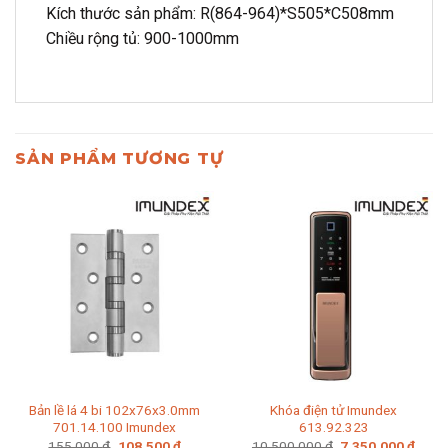
Kích thước sản phẩm: R(864-964)*S505*C508mm
Chiều rộng tủ: 900-1000mm
SẢN PHẨM TƯƠNG TỰ
Bản lề lá 4 bi 102x76x3.0mm
Khóa điện tử Imundex
701.14.100 Imundex
613.92.323
Giá
Giá
Giá
Giá
155.000
₫
108.500
₫
10.500.000
₫
7.350.000
₫