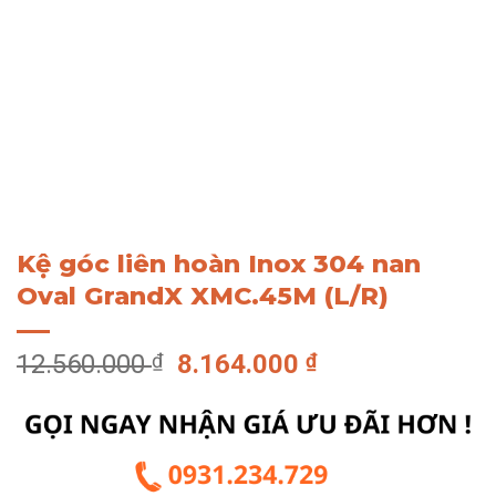
Kệ góc liên hoàn Inox 304 nan
Oval GrandX XMC.45M (L/R)
Giá
Giá
12.560.000
₫
8.164.000
₫
gốc
hiện
là:
tại
12.560.000 ₫.
là:
8.164.000 ₫.