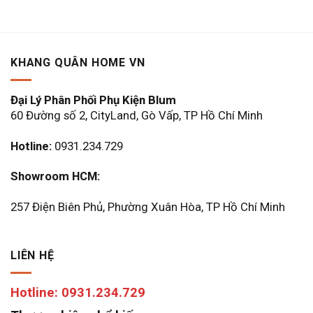
là:
tại
là:
tại
270.000 ₫.
là:
4.000.000 ₫.
là:
189.000 ₫.
2.800
KHANG QUÂN HOME VN
Đại Lý Phân Phối Phụ Kiện Blum
60 Đường số 2, CityLand, Gò Vấp, TP Hồ Chí Minh
Hotline:
0931.234.729
Showroom HCM:
257 Điện Biên Phủ, Phường Xuân Hòa, TP Hồ Chí Minh
LIÊN HỆ
Hotline: 0931.234.729