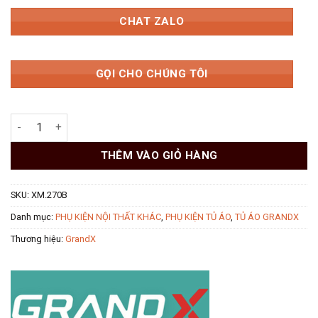
CHAT ZALO
GỌI CHO CHÚNG TÔI
Kệ góc tủ 270° 3 tầng GrandX XM.270B số lượng
THÊM VÀO GIỎ HÀNG
SKU:
XM.270B
Danh mục:
PHỤ KIỆN NỘI THẤT KHÁC
,
PHỤ KIỆN TỦ ÁO
,
TỦ ÁO GRANDX
Thương hiệu:
GrandX