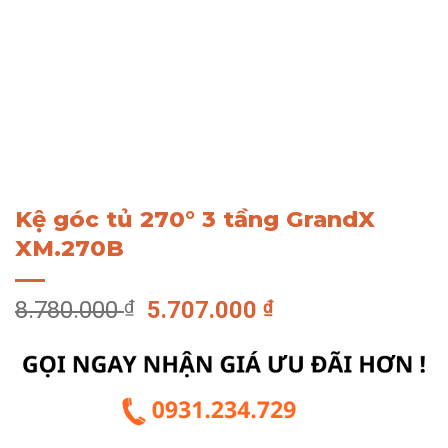
Kệ góc tủ 270° 3 tầng GrandX
XM.270B
Giá
Giá
8.780.000
₫
5.707.000
₫
gốc
hiện
là:
tại
8.780.000 ₫.
là:
5.707.000 ₫.