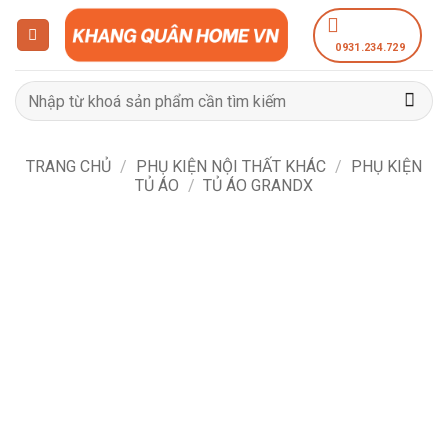
Bỏ
qua
0931.234.729
nội
dung
Tìm
kiếm:
TRANG CHỦ
/
PHỤ KIỆN NỘI THẤT KHÁC
/
PHỤ KIỆN
TỦ ÁO
/
TỦ ÁO GRANDX