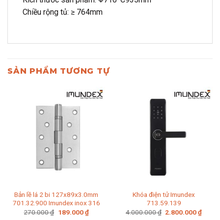
Chiều rộng tủ: ≥ 764mm
SẢN PHẨM TƯƠNG TỰ
Bản lề lá 2 bi 127x89x3.0mm
Khóa điện tử Imundex
701.32.900 Imundex inox 316
713.59.139
Giá
Giá
Giá
Giá
270.000
₫
189.000
₫
4.000.000
₫
2.800.000
₫
gốc
hiện
gốc
hiện