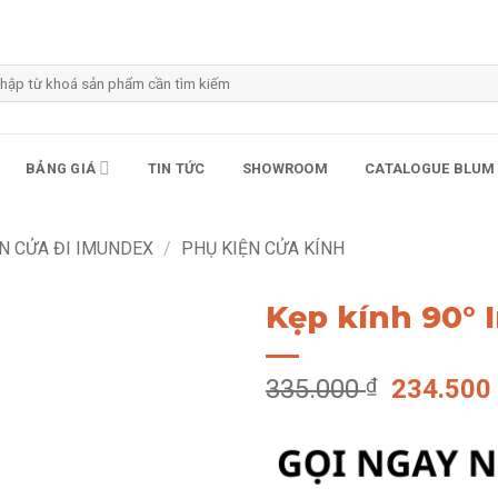
m
m:
BẢNG GIÁ
TIN TỨC
SHOWROOM
CATALOGUE BLUM
N CỬA ĐI IMUNDEX
/
PHỤ KIỆN CỬA KÍNH
Kẹp kính 90° 
Giá
335.000
₫
234.50
gốc
là:
335.000 