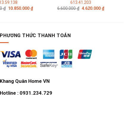
13.59.138
613.41.203
Giá
Giá
Giá
Giá
00
₫
10.850.000
₫
6.600.000
₫
4.620.000
₫
gốc
hiện
gốc
hiện
là:
tại
là:
tại
15.500.000 ₫.
là:
6.600.000 ₫.
là:
10.850.000 ₫.
4.620.000 ₫.
PHƯƠNG THỨC THANH TOÁN
Khang Quân Home VN
Hotline : 0931.234.729