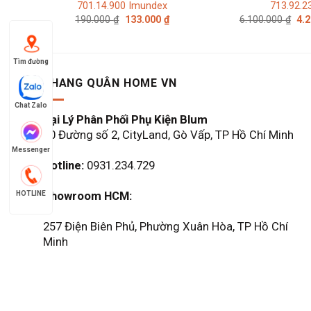
701.14.900 Imundex
713.92.2
Giá
Giá
Giá
190.000
₫
133.000
₫
6.100.000
₫
4.
gốc
hiện
gố
là:
tại
là:
190.000 ₫.
là:
6.1
133.000 ₫.
Tìm đường
KHANG QUÂN HOME VN
Chat Zalo
Đại Lý Phân Phối Phụ Kiện Blum
60 Đường số 2, CityLand, Gò Vấp, TP Hồ Chí Minh
Messenger
Hotline:
0931.234.729
Showroom HCM:
HOTLINE
257 Điện Biên Phủ, Phường Xuân Hòa, TP Hồ Chí
Minh