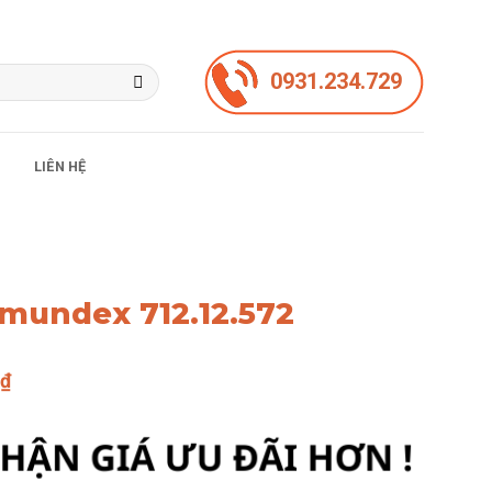
0931.234.729
LIÊN HỆ
Imundex 712.12.572
Giá
0
₫
hiện
tại
₫.
là:
234.500 ₫.