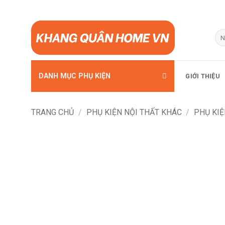
Bỏ
qua
Tì
kiế
nội
dung
DANH MỤC PHỤ KIỆN
GIỚI THIỆU
TRANG CHỦ
/
PHỤ KIỆN NỘI THẤT KHÁC
/
PHỤ KIỆ