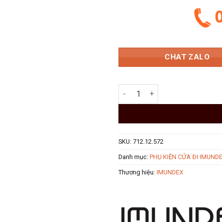
CHAT ZALO
Kẹp kính 90° Imundex 712.12.5
SKU:
712.12.572
Danh mục:
PHỤ KIỆN CỬA ĐI IMUND
Thương hiệu:
IMUNDEX