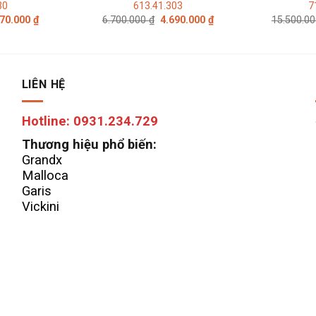
30
613.41.303
7
Giá
Giá
Giá
270.000
₫
6.700.000
₫
4.690.000
₫
15.500.0
c
hiện
gốc
hiện
tại
là:
tại
00.000 ₫.
là:
6.700.000 ₫.
là:
4.270.000 ₫.
4.690.000 ₫.
LIÊN HỆ
Hotline: 0931.234.729
Thương hiệu phổ biến:
Grandx
Malloca
Garis
Vickini