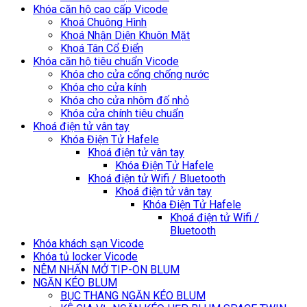
Khóa căn hộ cao cấp Vicode
Khoá Chuông Hình
Khoá Nhận Diện Khuôn Mặt
Khoá Tân Cổ Điển
Khóa căn hộ tiêu chuẩn Vicode
Khóa cho cửa cổng chống nước
Khóa cho cửa kính
Khóa cho cửa nhôm đố nhỏ
Khóa cửa chính tiêu chuẩn
Khoá điện tử vân tay
Khóa Điện Tử Hafele
Khoá điện tử vân tay
Khóa Điện Tử Hafele
Khoá điện tử Wifi / Bluetooth
Khoá điện tử vân tay
Khóa Điện Tử Hafele
Khoá điện tử Wifi /
Bluetooth
Khóa khách sạn Vicode
Khóa tủ locker Vicode
NÊM NHẤN MỞ TIP-ON BLUM
NGĂN KÉO BLUM
BỤC THANG NGĂN KÉO BLUM