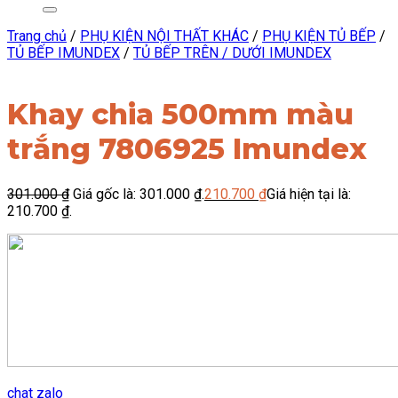
Trang chủ
/
PHỤ KIỆN NỘI THẤT KHÁC
/
PHỤ KIỆN TỦ BẾP
/
TỦ BẾP IMUNDEX
/
TỦ BẾP TRÊN / DƯỚI IMUNDEX
Khay chia 500mm màu
trắng 7806925 Imundex
301.000
₫
Giá gốc là: 301.000 ₫.
210.700
₫
Giá hiện tại là:
210.700 ₫.
chat zalo