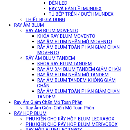
ĐÈN LED
RAY VÀ BẢN LỀ IMUNDEX
TỦ BẾP TRÊN / DƯỚI IMUNDEX
THIẾT BỊ GIA DỤNG
RAY ÂM BLUM
RAY ÂM BLUM MOVENTO
KHÓA RAY BLUM MOVENTO
RÂY ÂM BLUM NHẤN MỞ MOVENTO
RÂY ÂM BLUM TOÀN PHẦN GIẢM CHẤN
MOVENTO
RÂY ÂM BLUM TANDEM
KHÓA RAY BLUM TANDEM
RAY ÂM 3/4 BLUM TANDEM GIẢM CHẤN
RAY ÂM BLUM NHẤN MỞ TANDEM
RAY ÂM BLUM TANDEM KHÔNG GIẢM
CHẤN
RÂY ÂM BLUM TOÀN PHẦN GIẢM CHẤN
TANDEM
Ray Âm Giảm Chấn Mở Toàn Phần
Ray Âm Giảm Chấn Mở Toàn Phần
RAY HỘP BLUM
PHỤ KIỆN CHO RÂY HỘP BLUM LEGRABOX
PHỤ KIỆN CHO RÂY HỘP BLUM MERIVOBOX
RAY HỘP BLUM LEGRABOX