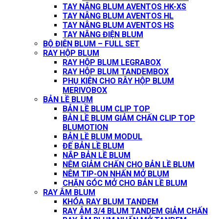
TAY NÂNG BLUM AVENTOS HK-XS
TAY NÂNG BLUM AVENTOS HL
TAY NÂNG BLUM AVENTOS HS
TAY NÂNG ĐIỆN BLUM
BỘ ĐIỆN BLUM – FULL SET
RAY HỘP BLUM
RAY HỘP BLUM LEGRABOX
RAY HỘP BLUM TANDEMBOX
PHỤ KIỆN CHO RÂY HỘP BLUM
MERIVOBOX
BẢN LỀ BLUM
BẢN LỀ BLUM CLIP TOP
BẢN LỀ BLUM GIẢM CHẤN CLIP TOP
BLUMOTION
BẢN LỀ BLUM MODUL
ĐẾ BẢN LỀ BLUM
NẮP BẢN LỀ BLUM
NÊM GIẢM CHẤN CHO BẢN LỀ BLUM
NÊM TIP-ON NHẤN MỞ BLUM
CHẶN GÓC MỞ CHO BẢN LỀ BLUM
RAY ÂM BLUM
KHÓA RAY BLUM TANDEM
RAY ÂM 3/4 BLUM TANDEM GIẢM CHẤN