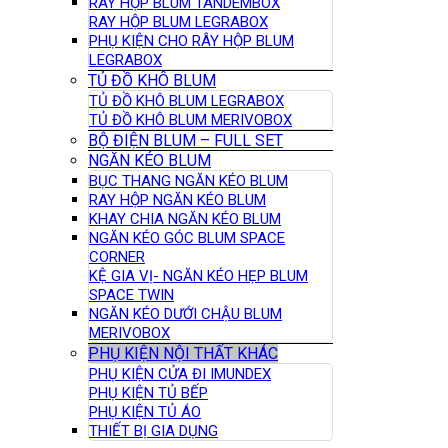
RAY HỘP BLUM TANDEMBOX
RAY HỘP BLUM LEGRABOX
PHỤ KIỆN CHO RÂY HỘP BLUM
LEGRABOX
TỦ ĐỒ KHÔ BLUM
TỦ ĐỒ KHÔ BLUM LEGRABOX
TỦ ĐỒ KHÔ BLUM MERIVOBOX
BỘ ĐIỆN BLUM – FULL SET
NGĂN KÉO BLUM
BỤC THANG NGĂN KÉO BLUM
RAY HỘP NGĂN KÉO BLUM
KHAY CHIA NGĂN KÉO BLUM
NGĂN KÉO GÓC BLUM SPACE
CORNER
KỆ GIA VỊ- NGĂN KÉO HẸP BLUM
SPACE TWIN
NGĂN KÉO DƯỚI CHẬU BLUM
MERIVOBOX
PHỤ KIỆN NỘI THẤT KHÁC
PHỤ KIỆN CỬA ĐI IMUNDEX
PHỤ KIỆN TỦ BẾP
PHỤ KIỆN TỦ ÁO
THIẾT BỊ GIA DỤNG