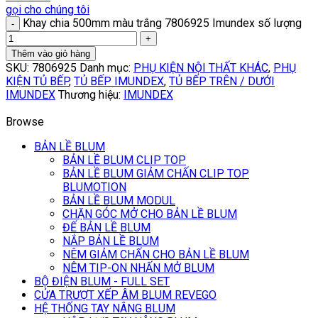
gọi cho chúng tôi
Khay chia 500mm màu trắng 7806925 Imundex số lượng
Thêm vào giỏ hàng
SKU:
7806925
Danh mục:
PHỤ KIỆN NỘI THẤT KHÁC
,
PHỤ
KIỆN TỦ BẾP
,
TỦ BẾP IMUNDEX
,
TỦ BẾP TRÊN / DƯỚI
IMUNDEX
Thương hiệu:
IMUNDEX
Browse
BẢN LỀ BLUM
BẢN LỀ BLUM CLIP TOP
BẢN LỀ BLUM GIẢM CHẤN CLIP TOP
BLUMOTION
BẢN LỀ BLUM MODUL
CHẶN GÓC MỞ CHO BẢN LỀ BLUM
ĐẾ BẢN LỀ BLUM
NẮP BẢN LỀ BLUM
NÊM GIẢM CHẤN CHO BẢN LỀ BLUM
NÊM TIP-ON NHẤN MỞ BLUM
BỘ ĐIỆN BLUM - FULL SET
CỬA TRƯỢT XẾP ÂM BLUM REVEGO
HỆ THỐNG TAY NÂNG BLUM