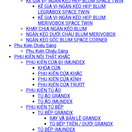
KỆ GIA VỊ- NGĂN KÉO HẸP BLUM SPACE TWIN
KỆ GIA VỊ-NGĂN KÉO HẸP BLUM
LEGRABOX SPACE TWIN
KỆ GIA VỊ-NGĂN KÉO HẸP BLUM
MERIVOBOX SPACE TWIN
KHAY CHIA NGĂN KÉO BLUM
NGĂN KÉO DƯỚI CHẬU BLUM MERIVOBOX
NGĂN KÉO GÓC BLUM SPACE CORNER
Phụ Kiện Chiếu Sáng
Phụ Kiện Chiếu Sáng
PHỤ KIỆN NỘI THẤT KHÁC
PHỤ KIỆN CỬA ĐI IMUNDEX
KHÓA CỬA
PHỤ KIỆN CỬA KHÁC
PHỤ KIỆN CỬA KÍNH
PHỤ KIỆN CỬA TRƯỢT
PHỤ KIỆN TỦ ÁO
TỦ ÁO GRANDX
TỦ ÁO IMUNDEX
PHỤ KIỆN TỦ BẾP
TỦ BẾP GRANDX
RAY VÀ BẢN LỀ GRANDX
TỦ BẾP TRÊN / DƯỚI GRANDX
TỦ BẾP IMUNDEX