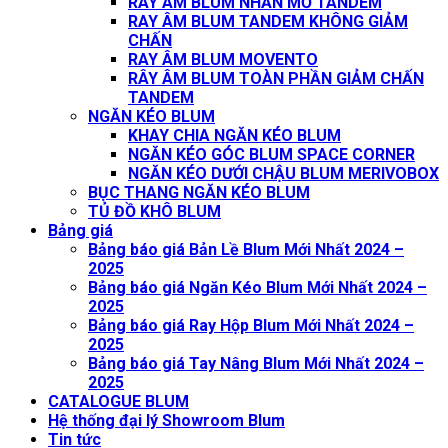
RAY ÂM BLUM NHẤN MỞ TANDEM
RAY ÂM BLUM TANDEM KHÔNG GIẢM
CHẤN
RAY ÂM BLUM MOVENTO
RÂY ÂM BLUM TOÀN PHẦN GIẢM CHẤN
TANDEM
NGĂN KÉO BLUM
KHAY CHIA NGĂN KÉO BLUM
NGĂN KÉO GÓC BLUM SPACE CORNER
NGĂN KÉO DƯỚI CHẬU BLUM MERIVOBOX
BỤC THANG NGĂN KÉO BLUM
TỦ ĐỒ KHÔ BLUM
Bảng giá
Bảng báo giá Bản Lề Blum Mới Nhất 2024 –
2025
Bảng báo giá Ngăn Kéo Blum Mới Nhất 2024 –
2025
Bảng báo giá Ray Hộp Blum Mới Nhất 2024 –
2025
Bảng báo giá Tay Nâng Blum Mới Nhất 2024 –
2025
CATALOGUE BLUM
Hệ thống đại lý Showroom Blum
Tin tức