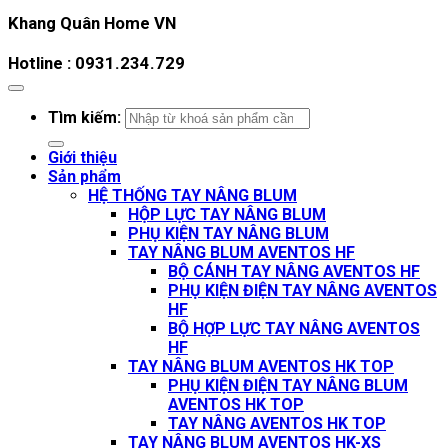
Khang Quân Home VN
Hotline : 0931.234.729
Tìm kiếm:
Giới thiệu
Sản phẩm
HỆ THỐNG TAY NÂNG BLUM
HỘP LỰC TAY NÂNG BLUM
PHỤ KIỆN TAY NÂNG BLUM
TAY NÂNG BLUM AVENTOS HF
BỘ CÁNH TAY NÂNG AVENTOS HF
PHỤ KIỆN ĐIỆN TAY NÂNG AVENTOS
HF
BỘ HỢP LỰC TAY NÂNG AVENTOS
HF
TAY NÂNG BLUM AVENTOS HK TOP
PHỤ KIỆN ĐIỆN TAY NÂNG BLUM
AVENTOS HK TOP
TAY NÂNG AVENTOS HK TOP
TAY NÂNG BLUM AVENTOS HK-XS