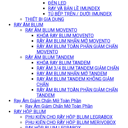
ĐÈN LED
RAY VÀ BẢN LỀ IMUNDEX
TỦ BẾP TRÊN / DƯỚI IMUNDEX
THIẾT BỊ GIA DỤNG
RAY ÂM BLUM
RAY ÂM BLUM MOVENTO
KHÓA RAY BLUM MOVENTO
RÂY ÂM BLUM NHẤN MỞ MOVENTO
RÂY ÂM BLUM TOÀN PHẦN GIẢM CHẤN
MOVENTO
RÂY ÂM BLUM TANDEM
KHÓA RAY BLUM TANDEM
RAY ÂM 3/4 BLUM TANDEM GIẢM CHẤN
RAY ÂM BLUM NHẤN MỞ TANDEM
RAY ÂM BLUM TANDEM KHÔNG GIẢM
CHẤN
RÂY ÂM BLUM TOÀN PHẦN GIẢM CHẤN
TANDEM
Ray Âm Giảm Chấn Mở Toàn Phần
Ray Âm Giảm Chấn Mở Toàn Phần
RAY HỘP BLUM
PHỤ KIỆN CHO RÂY HỘP BLUM LEGRABOX
PHỤ KIỆN CHO RÂY HỘP BLUM MERIVOBOX
RAY HỘP BLUM LEGRABOX