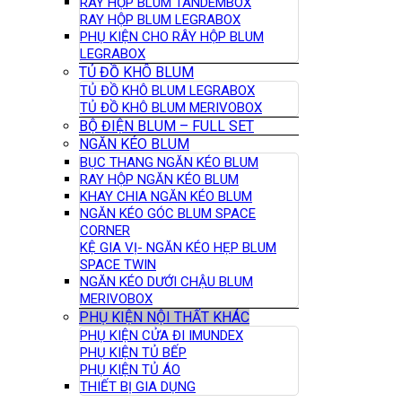
RAY HỘP BLUM TANDEMBOX
RAY HỘP BLUM LEGRABOX
PHỤ KIỆN CHO RÂY HỘP BLUM
LEGRABOX
TỦ ĐỒ KHÔ BLUM
TỦ ĐỒ KHÔ BLUM LEGRABOX
TỦ ĐỒ KHÔ BLUM MERIVOBOX
BỘ ĐIỆN BLUM – FULL SET
NGĂN KÉO BLUM
BỤC THANG NGĂN KÉO BLUM
RAY HỘP NGĂN KÉO BLUM
KHAY CHIA NGĂN KÉO BLUM
NGĂN KÉO GÓC BLUM SPACE
CORNER
KỆ GIA VỊ- NGĂN KÉO HẸP BLUM
SPACE TWIN
NGĂN KÉO DƯỚI CHẬU BLUM
MERIVOBOX
PHỤ KIỆN NỘI THẤT KHÁC
PHỤ KIỆN CỬA ĐI IMUNDEX
PHỤ KIỆN TỦ BẾP
PHỤ KIỆN TỦ ÁO
THIẾT BỊ GIA DỤNG