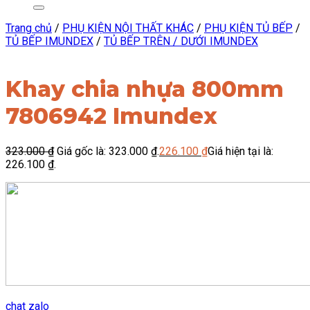
Trang chủ
/
PHỤ KIỆN NỘI THẤT KHÁC
/
PHỤ KIỆN TỦ BẾP
/
TỦ BẾP IMUNDEX
/
TỦ BẾP TRÊN / DƯỚI IMUNDEX
Khay chia nhựa 800mm
7806942 Imundex
323.000
₫
Giá gốc là: 323.000 ₫.
226.100
₫
Giá hiện tại là:
226.100 ₫.
chat zalo