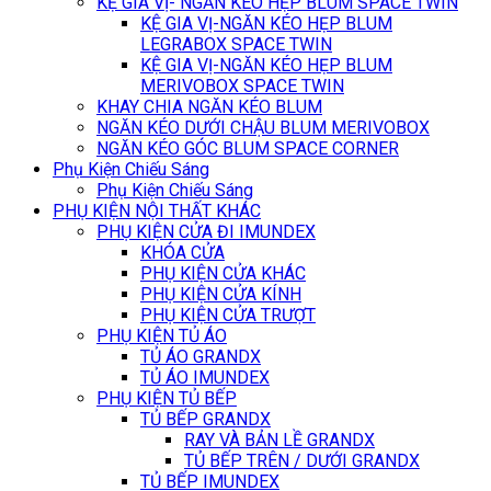
KỆ GIA VỊ- NGĂN KÉO HẸP BLUM SPACE TWIN
KỆ GIA VỊ-NGĂN KÉO HẸP BLUM
LEGRABOX SPACE TWIN
KỆ GIA VỊ-NGĂN KÉO HẸP BLUM
MERIVOBOX SPACE TWIN
KHAY CHIA NGĂN KÉO BLUM
NGĂN KÉO DƯỚI CHẬU BLUM MERIVOBOX
NGĂN KÉO GÓC BLUM SPACE CORNER
Phụ Kiện Chiếu Sáng
Phụ Kiện Chiếu Sáng
PHỤ KIỆN NỘI THẤT KHÁC
PHỤ KIỆN CỬA ĐI IMUNDEX
KHÓA CỬA
PHỤ KIỆN CỬA KHÁC
PHỤ KIỆN CỬA KÍNH
PHỤ KIỆN CỬA TRƯỢT
PHỤ KIỆN TỦ ÁO
TỦ ÁO GRANDX
TỦ ÁO IMUNDEX
PHỤ KIỆN TỦ BẾP
TỦ BẾP GRANDX
RAY VÀ BẢN LỀ GRANDX
TỦ BẾP TRÊN / DƯỚI GRANDX
TỦ BẾP IMUNDEX