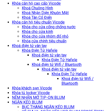
Khóa căn hộ cao cấp Vicode
Khoá Chuông Hình
Khoá Nhận Diện Khuôn Mặt
Khoá Tân Cổ Điển
Khóa căn hộ tiêu chuẩn Vicode
Khóa cho cửa cổng chống nước
Khóa cho cửa kính
Khóa cho cửa nhôm đố nhỏ
Khóa cửa chính tiêu chuẩn
Khoá điện tử vân tay
Khóa Điện Tử Hafele
Khoá điện tử vân tay
Khóa Điện Tử Hafele
Khoá điện tử Wifi / Bluetooth
Khoá điện tử vân tay
Khóa Điện Tử Hafele
Khoá điện tử Wifi /
Bluetooth
Khóa khách sạn Vicode
Khóa tủ locker Vicode
NÊM NHẤN MỞ TIP-ON BLUM
NGĂN KÉO BLUM
BỤC THANG NGĂN KÉO BLUM