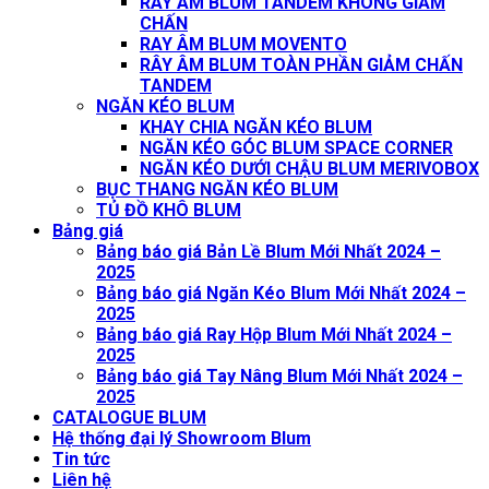
RAY ÂM BLUM TANDEM KHÔNG GIẢM
CHẤN
RAY ÂM BLUM MOVENTO
RÂY ÂM BLUM TOÀN PHẦN GIẢM CHẤN
TANDEM
NGĂN KÉO BLUM
KHAY CHIA NGĂN KÉO BLUM
NGĂN KÉO GÓC BLUM SPACE CORNER
NGĂN KÉO DƯỚI CHẬU BLUM MERIVOBOX
BỤC THANG NGĂN KÉO BLUM
TỦ ĐỒ KHÔ BLUM
Bảng giá
Bảng báo giá Bản Lề Blum Mới Nhất 2024 –
2025
Bảng báo giá Ngăn Kéo Blum Mới Nhất 2024 –
2025
Bảng báo giá Ray Hộp Blum Mới Nhất 2024 –
2025
Bảng báo giá Tay Nâng Blum Mới Nhất 2024 –
2025
CATALOGUE BLUM
Hệ thống đại lý Showroom Blum
Tin tức
Liên hệ