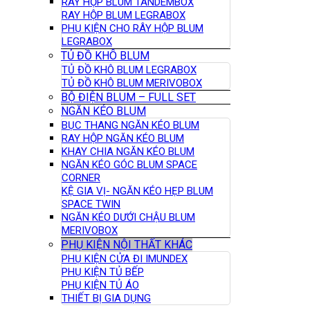
RAY HỘP BLUM TANDEMBOX
RAY HỘP BLUM LEGRABOX
PHỤ KIỆN CHO RÂY HỘP BLUM
LEGRABOX
TỦ ĐỒ KHÔ BLUM
TỦ ĐỒ KHÔ BLUM LEGRABOX
TỦ ĐỒ KHÔ BLUM MERIVOBOX
BỘ ĐIỆN BLUM – FULL SET
NGĂN KÉO BLUM
BỤC THANG NGĂN KÉO BLUM
RAY HỘP NGĂN KÉO BLUM
KHAY CHIA NGĂN KÉO BLUM
NGĂN KÉO GÓC BLUM SPACE
CORNER
KỆ GIA VỊ- NGĂN KÉO HẸP BLUM
SPACE TWIN
NGĂN KÉO DƯỚI CHẬU BLUM
MERIVOBOX
PHỤ KIỆN NỘI THẤT KHÁC
PHỤ KIỆN CỬA ĐI IMUNDEX
PHỤ KIỆN TỦ BẾP
PHỤ KIỆN TỦ ÁO
THIẾT BỊ GIA DỤNG