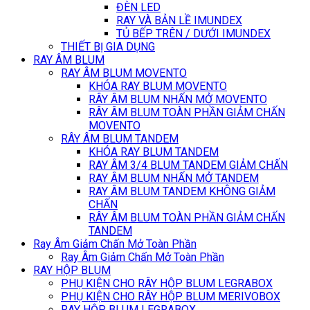
ĐÈN LED
RAY VÀ BẢN LỀ IMUNDEX
TỦ BẾP TRÊN / DƯỚI IMUNDEX
THIẾT BỊ GIA DỤNG
RAY ÂM BLUM
RAY ÂM BLUM MOVENTO
KHÓA RAY BLUM MOVENTO
RÂY ÂM BLUM NHẤN MỞ MOVENTO
RÂY ÂM BLUM TOÀN PHẦN GIẢM CHẤN
MOVENTO
RÂY ÂM BLUM TANDEM
KHÓA RAY BLUM TANDEM
RAY ÂM 3/4 BLUM TANDEM GIẢM CHẤN
RAY ÂM BLUM NHẤN MỞ TANDEM
RAY ÂM BLUM TANDEM KHÔNG GIẢM
CHẤN
RÂY ÂM BLUM TOÀN PHẦN GIẢM CHẤN
TANDEM
Ray Âm Giảm Chấn Mở Toàn Phần
Ray Âm Giảm Chấn Mở Toàn Phần
RAY HỘP BLUM
PHỤ KIỆN CHO RÂY HỘP BLUM LEGRABOX
PHỤ KIỆN CHO RÂY HỘP BLUM MERIVOBOX
RAY HỘP BLUM LEGRABOX