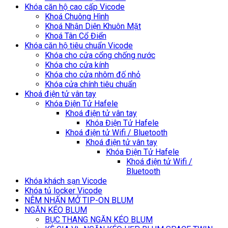
Khóa căn hộ cao cấp Vicode
Khoá Chuông Hình
Khoá Nhận Diện Khuôn Mặt
Khoá Tân Cổ Điển
Khóa căn hộ tiêu chuẩn Vicode
Khóa cho cửa cổng chống nước
Khóa cho cửa kính
Khóa cho cửa nhôm đố nhỏ
Khóa cửa chính tiêu chuẩn
Khoá điện tử vân tay
Khóa Điện Tử Hafele
Khoá điện tử vân tay
Khóa Điện Tử Hafele
Khoá điện tử Wifi / Bluetooth
Khoá điện tử vân tay
Khóa Điện Tử Hafele
Khoá điện tử Wifi /
Bluetooth
Khóa khách sạn Vicode
Khóa tủ locker Vicode
NÊM NHẤN MỞ TIP-ON BLUM
NGĂN KÉO BLUM
BỤC THANG NGĂN KÉO BLUM