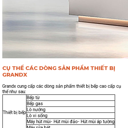
CỤ THỂ CÁC DÒNG SẢN PHẨM THIẾT BỊ
GRANDX
Grandx cung cấp các dòng sản phẩm thiết bị bếp cao cấp cụ
thể như sau:
Bếp từ
Bếp gas
Lò nướng
Thiết bị bếp
Lò vi sống
Máy hút mùi- Hút mùi đảo- Hút mùi áp tường
Máy rửa bát