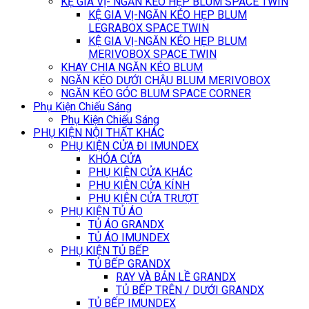
KỆ GIA VỊ- NGĂN KÉO HẸP BLUM SPACE TWIN
KỆ GIA VỊ-NGĂN KÉO HẸP BLUM
LEGRABOX SPACE TWIN
KỆ GIA VỊ-NGĂN KÉO HẸP BLUM
MERIVOBOX SPACE TWIN
KHAY CHIA NGĂN KÉO BLUM
NGĂN KÉO DƯỚI CHẬU BLUM MERIVOBOX
NGĂN KÉO GÓC BLUM SPACE CORNER
Phụ Kiện Chiếu Sáng
Phụ Kiện Chiếu Sáng
PHỤ KIỆN NỘI THẤT KHÁC
PHỤ KIỆN CỬA ĐI IMUNDEX
KHÓA CỬA
PHỤ KIỆN CỬA KHÁC
PHỤ KIỆN CỬA KÍNH
PHỤ KIỆN CỬA TRƯỢT
PHỤ KIỆN TỦ ÁO
TỦ ÁO GRANDX
TỦ ÁO IMUNDEX
PHỤ KIỆN TỦ BẾP
TỦ BẾP GRANDX
RAY VÀ BẢN LỀ GRANDX
TỦ BẾP TRÊN / DƯỚI GRANDX
TỦ BẾP IMUNDEX