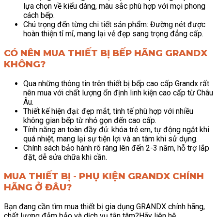
lựa chọn về kiểu dáng, màu sắc phù hợp với mọi phong
cách bếp.
Chú trọng đến từng chi tiết sản phẩm: Đường nét được
hoàn thiện tỉ mỉ, mang lại vẻ đẹp sang trọng đẳng cấp.
CÓ NÊN MUA THIẾT BỊ BẾP HÃNG GRANDX
KHÔNG?
Qua những thông tin trên thiết bị bếp cao cấp Grandx rất
nên mua với chất lượng ổn định linh kiện cao cấp từ Châu
Âu.
Thiết kế hiện đại: đẹp mắt, tinh tế phù hợp với nhiều
không gian bếp từ nhỏ gọn đến cao cấp.
Tính năng an toàn đầy đủ: khóa trẻ em, tự động ngắt khi
quá nhiệt, mang lại sự tiện lợi và an tâm khi sử dụng.
Chính sách bảo hành rõ ràng lên đến 2-3 năm, hỗ trợ lắp
đặt, dễ sửa chữa khi cần.
MUA THIẾT BỊ - PHỤ KIỆN GRANDX CHÍNH
HÃNG Ở ĐÂU?
Bạn đang cần tìm mua thiết bị gia dụng GRANDX chính hãng,
chất lượng đảm bảo và dịch vụ tận tâm?Hãy liên hệ