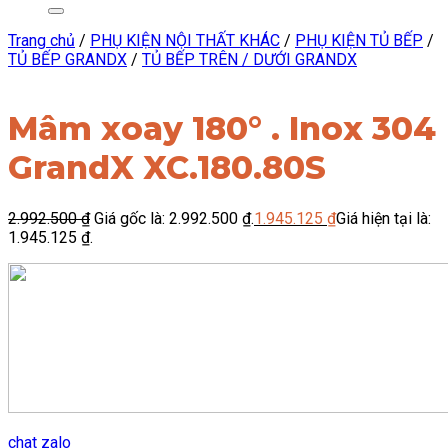
Trang chủ
/
PHỤ KIỆN NỘI THẤT KHÁC
/
PHỤ KIỆN TỦ BẾP
/
TỦ BẾP GRANDX
/
TỦ BẾP TRÊN / DƯỚI GRANDX
Mâm xoay 180° . Inox 304
GrandX XC.180.80S
2.992.500
₫
Giá gốc là: 2.992.500 ₫.
1.945.125
₫
Giá hiện tại là:
1.945.125 ₫.
chat zalo