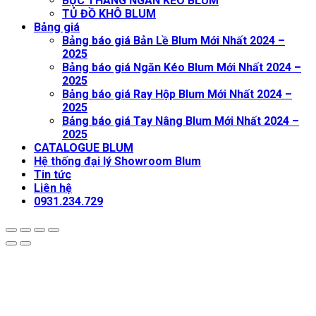
BỤC THANG NGĂN KÉO BLUM
TỦ ĐỒ KHÔ BLUM
Bảng giá
Bảng báo giá Bản Lề Blum Mới Nhất 2024 –
2025
Bảng báo giá Ngăn Kéo Blum Mới Nhất 2024 –
2025
Bảng báo giá Ray Hộp Blum Mới Nhất 2024 –
2025
Bảng báo giá Tay Nâng Blum Mới Nhất 2024 –
2025
CATALOGUE BLUM
Hệ thống đại lý Showroom Blum
Tin tức
Liên hệ
0931.234.729