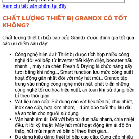
Xem chi tiết sản phẩm tại đây
CHẤT LƯỢNG THIẾT BỊ GRANDX CÓ TỐT
KHÔNG?
Chất lượng thiết bị bếp cao cấp Grandx được đánh giá tốt qua
các ưu điểm sau đây:
Công nghệ hiện đại: Thiết bị được tích hợp nhiều công
nghệ đối với bếp từ inverter tiết kiệm điện, booster nấu
nhanh…, máy rửa chén Fresh & Drying là chức năng sấy
tươi bằng khí nóng…, Smart function lưu mức công suất
hoạt động gần nhất đối với máy hút mùi… Grandx tập
trung vào những công nghệ mới nhất, phát triển những
công nghệ tối ưu hóa hiệu xuất, an toàn khi sử dụng, bền
bỉ theo thời gian.
Vật liệu cao cấp: Sử dụng các vật liệu bền bỉ, chịu nhiệt,
inox cao cấp, hợp kim nhôm,... đảm bảo tuổi thọ lâu dài
và an toàn cho người sử dụng.
Vận hành êm ái: Đối với bếp từ đun nấu nhanh, chia nhiệt
đều, ít lỗi kỹ thuật. Máy hút mùi hoạt động êm ái độ ồn
thấp, hút mùi mạnh và bền bỉ theo thời gian…
Đa dạng kiểu dáng thiết bị bếp cao cấp: Cung cấp nhiều