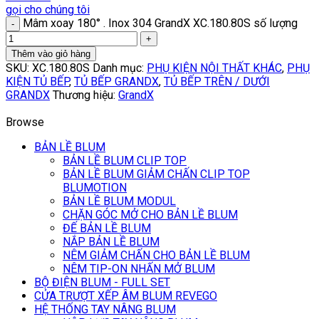
gọi cho chúng tôi
Mâm xoay 180° . Inox 304 GrandX XC.180.80S số lượng
Thêm vào giỏ hàng
SKU:
XC.180.80S
Danh mục:
PHỤ KIỆN NỘI THẤT KHÁC
,
PHỤ
KIỆN TỦ BẾP
,
TỦ BẾP GRANDX
,
TỦ BẾP TRÊN / DƯỚI
GRANDX
Thương hiệu:
GrandX
Browse
BẢN LỀ BLUM
BẢN LỀ BLUM CLIP TOP
BẢN LỀ BLUM GIẢM CHẤN CLIP TOP
BLUMOTION
BẢN LỀ BLUM MODUL
CHẶN GÓC MỞ CHO BẢN LỀ BLUM
ĐẾ BẢN LỀ BLUM
NẮP BẢN LỀ BLUM
NÊM GIẢM CHẤN CHO BẢN LỀ BLUM
NÊM TIP-ON NHẤN MỞ BLUM
BỘ ĐIỆN BLUM - FULL SET
CỬA TRƯỢT XẾP ÂM BLUM REVEGO
HỆ THỐNG TAY NÂNG BLUM