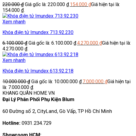
220.000
₫
Giá gốc là: 220.000 ₫.
154.000
₫
Giá hiện tại là:
154.000 ₫.
Xem nhanh
Khóa điện tử Imundex 713.92.230
6.100.000
₫
Giá gốc là: 6.100.000 ₫.
4.270.000
₫
Giá hiện tại là:
4.270.000 ₫.
Xem nhanh
Khóa điện tử Imundex 613.92.218
10.000.000
₫
Giá gốc là: 10.000.000 ₫.
7.000.000
₫
Giá hiện tại
là: 7.000.000 ₫.
KHANG QUÂN HOME VN
Đại Lý Phân Phối Phụ Kiện Blum
60 Đường số 2, CityLand, Gò Vấp, TP Hồ Chí Minh
Hotline:
0931.234.729
Showroom HCM: