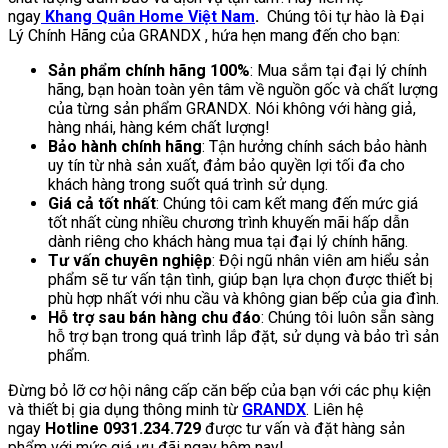
ngay
Khang Quân Home Việt Nam
.
Chúng tôi tự hào là Đại
Lý Chính Hãng của GRANDX , hứa hẹn mang đến cho bạn:
Sản phẩm chính hãng 100%
: Mua sắm tại đại lý chính
hãng, bạn hoàn toàn yên tâm về nguồn gốc và chất lượng
của từng sản phẩm GRANDX. Nói không với hàng giả,
hàng nhái, hàng kém chất lượng!
Bảo hành chính hãng
: Tận hưởng chính sách bảo hành
uy tín từ nhà sản xuất, đảm bảo quyền lợi tối đa cho
khách hàng trong suốt quá trình sử dụng.
Giá cả tốt nhất
: Chúng tôi cam kết mang đến mức giá
tốt nhất cùng nhiều chương trình khuyến mãi hấp dẫn
dành riêng cho khách hàng mua tại đại lý chính hãng.
Tư vấn chuyên nghiệp
: Đội ngũ nhân viên am hiểu sản
phẩm sẽ tư vấn tận tình, giúp bạn lựa chọn được thiết bị
phù hợp nhất với nhu cầu và không gian bếp của gia đình.
Hỗ trợ sau bán hàng chu đáo
: Chúng tôi luôn sẵn sàng
hỗ trợ bạn trong quá trình lắp đặt, sử dụng và bảo trì sản
phẩm.
Đừng bỏ lỡ cơ hội nâng cấp căn bếp của bạn với các phụ kiện
và thiết bị gia dụng thông minh từ
GRANDX
. Liên hệ
ngay
Hotline 0931.234.729
được tư vấn và đặt hàng sản
phẩm với mức giá ưu đãi ngay hôm nay!