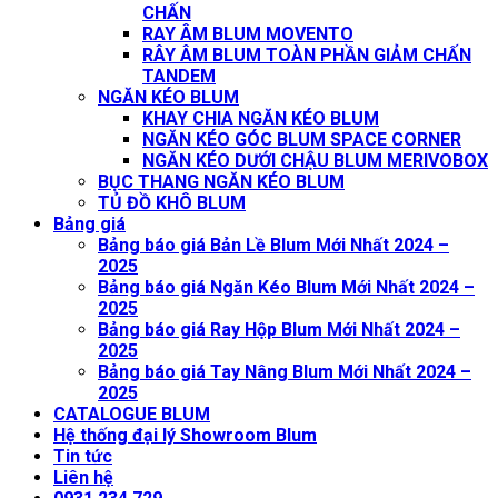
CHẤN
RAY ÂM BLUM MOVENTO
RÂY ÂM BLUM TOÀN PHẦN GIẢM CHẤN
TANDEM
NGĂN KÉO BLUM
KHAY CHIA NGĂN KÉO BLUM
NGĂN KÉO GÓC BLUM SPACE CORNER
NGĂN KÉO DƯỚI CHẬU BLUM MERIVOBOX
BỤC THANG NGĂN KÉO BLUM
TỦ ĐỒ KHÔ BLUM
Bảng giá
Bảng báo giá Bản Lề Blum Mới Nhất 2024 –
2025
Bảng báo giá Ngăn Kéo Blum Mới Nhất 2024 –
2025
Bảng báo giá Ray Hộp Blum Mới Nhất 2024 –
2025
Bảng báo giá Tay Nâng Blum Mới Nhất 2024 –
2025
CATALOGUE BLUM
Hệ thống đại lý Showroom Blum
Tin tức
Liên hệ