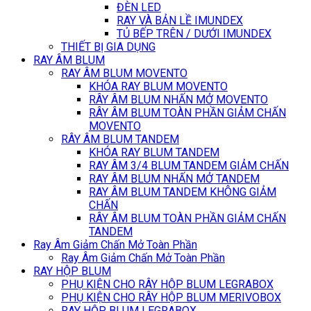
ĐÈN LED
RAY VÀ BẢN LỀ IMUNDEX
TỦ BẾP TRÊN / DƯỚI IMUNDEX
THIẾT BỊ GIA DỤNG
RAY ÂM BLUM
RAY ÂM BLUM MOVENTO
KHÓA RAY BLUM MOVENTO
RÂY ÂM BLUM NHẤN MỞ MOVENTO
RÂY ÂM BLUM TOÀN PHẦN GIẢM CHẤN
MOVENTO
RÂY ÂM BLUM TANDEM
KHÓA RAY BLUM TANDEM
RAY ÂM 3/4 BLUM TANDEM GIẢM CHẤN
RAY ÂM BLUM NHẤN MỞ TANDEM
RAY ÂM BLUM TANDEM KHÔNG GIẢM
CHẤN
RÂY ÂM BLUM TOÀN PHẦN GIẢM CHẤN
TANDEM
Ray Âm Giảm Chấn Mở Toàn Phần
Ray Âm Giảm Chấn Mở Toàn Phần
RAY HỘP BLUM
PHỤ KIỆN CHO RÂY HỘP BLUM LEGRABOX
PHỤ KIỆN CHO RÂY HỘP BLUM MERIVOBOX
RAY HỘP BLUM LEGRABOX