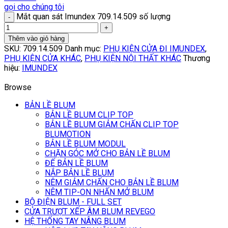
gọi cho chúng tôi
Mắt quan sát Imundex 709.14.509 số lượng
Thêm vào giỏ hàng
SKU:
709.14.509
Danh mục:
PHỤ KIỆN CỬA ĐI IMUNDEX
,
PHỤ KIỆN CỬA KHÁC
,
PHỤ KIỆN NỘI THẤT KHÁC
Thương
hiệu:
IMUNDEX
Browse
BẢN LỀ BLUM
BẢN LỀ BLUM CLIP TOP
BẢN LỀ BLUM GIẢM CHẤN CLIP TOP
BLUMOTION
BẢN LỀ BLUM MODUL
CHẶN GÓC MỞ CHO BẢN LỀ BLUM
ĐẾ BẢN LỀ BLUM
NẮP BẢN LỀ BLUM
NÊM GIẢM CHẤN CHO BẢN LỀ BLUM
NÊM TIP-ON NHẤN MỞ BLUM
BỘ ĐIỆN BLUM - FULL SET
CỬA TRƯỢT XẾP ÂM BLUM REVEGO
HỆ THỐNG TAY NÂNG BLUM