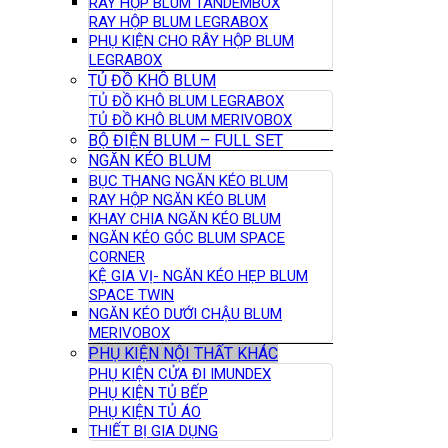
RAY HỘP BLUM TANDEMBOX
RAY HỘP BLUM LEGRABOX
PHỤ KIỆN CHO RÂY HỘP BLUM
LEGRABOX
TỦ ĐỒ KHÔ BLUM
TỦ ĐỒ KHÔ BLUM LEGRABOX
TỦ ĐỒ KHÔ BLUM MERIVOBOX
BỘ ĐIỆN BLUM – FULL SET
NGĂN KÉO BLUM
BỤC THANG NGĂN KÉO BLUM
RAY HỘP NGĂN KÉO BLUM
KHAY CHIA NGĂN KÉO BLUM
NGĂN KÉO GÓC BLUM SPACE
CORNER
KỆ GIA VỊ- NGĂN KÉO HẸP BLUM
SPACE TWIN
NGĂN KÉO DƯỚI CHẬU BLUM
MERIVOBOX
PHỤ KIỆN NỘI THẤT KHÁC
PHỤ KIỆN CỬA ĐI IMUNDEX
PHỤ KIỆN TỦ BẾP
PHỤ KIỆN TỦ ÁO
THIẾT BỊ GIA DỤNG