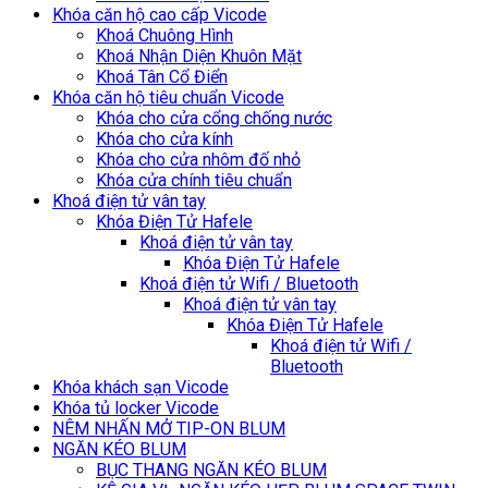
Khóa căn hộ cao cấp Vicode
Khoá Chuông Hình
Khoá Nhận Diện Khuôn Mặt
Khoá Tân Cổ Điển
Khóa căn hộ tiêu chuẩn Vicode
Khóa cho cửa cổng chống nước
Khóa cho cửa kính
Khóa cho cửa nhôm đố nhỏ
Khóa cửa chính tiêu chuẩn
Khoá điện tử vân tay
Khóa Điện Tử Hafele
Khoá điện tử vân tay
Khóa Điện Tử Hafele
Khoá điện tử Wifi / Bluetooth
Khoá điện tử vân tay
Khóa Điện Tử Hafele
Khoá điện tử Wifi /
Bluetooth
Khóa khách sạn Vicode
Khóa tủ locker Vicode
NÊM NHẤN MỞ TIP-ON BLUM
NGĂN KÉO BLUM
BỤC THANG NGĂN KÉO BLUM