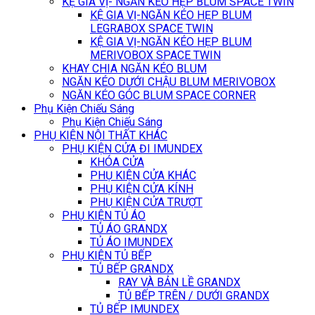
KỆ GIA VỊ- NGĂN KÉO HẸP BLUM SPACE TWIN
KỆ GIA VỊ-NGĂN KÉO HẸP BLUM
LEGRABOX SPACE TWIN
KỆ GIA VỊ-NGĂN KÉO HẸP BLUM
MERIVOBOX SPACE TWIN
KHAY CHIA NGĂN KÉO BLUM
NGĂN KÉO DƯỚI CHẬU BLUM MERIVOBOX
NGĂN KÉO GÓC BLUM SPACE CORNER
Phụ Kiện Chiếu Sáng
Phụ Kiện Chiếu Sáng
PHỤ KIỆN NỘI THẤT KHÁC
PHỤ KIỆN CỬA ĐI IMUNDEX
KHÓA CỬA
PHỤ KIỆN CỬA KHÁC
PHỤ KIỆN CỬA KÍNH
PHỤ KIỆN CỬA TRƯỢT
PHỤ KIỆN TỦ ÁO
TỦ ÁO GRANDX
TỦ ÁO IMUNDEX
PHỤ KIỆN TỦ BẾP
TỦ BẾP GRANDX
RAY VÀ BẢN LỀ GRANDX
TỦ BẾP TRÊN / DƯỚI GRANDX
TỦ BẾP IMUNDEX