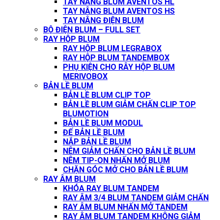
TAY NÂNG BLUM AVENTOS HL
TAY NÂNG BLUM AVENTOS HS
TAY NÂNG ĐIỆN BLUM
BỘ ĐIỆN BLUM – FULL SET
RAY HỘP BLUM
RAY HỘP BLUM LEGRABOX
RAY HỘP BLUM TANDEMBOX
PHỤ KIỆN CHO RÂY HỘP BLUM
MERIVOBOX
BẢN LỀ BLUM
BẢN LỀ BLUM CLIP TOP
BẢN LỀ BLUM GIẢM CHẤN CLIP TOP
BLUMOTION
BẢN LỀ BLUM MODUL
ĐẾ BẢN LỀ BLUM
NẮP BẢN LỀ BLUM
NÊM GIẢM CHẤN CHO BẢN LỀ BLUM
NÊM TIP-ON NHẤN MỞ BLUM
CHẶN GÓC MỞ CHO BẢN LỀ BLUM
RAY ÂM BLUM
KHÓA RAY BLUM TANDEM
RAY ÂM 3/4 BLUM TANDEM GIẢM CHẤN
RAY ÂM BLUM NHẤN MỞ TANDEM
RAY ÂM BLUM TANDEM KHÔNG GIẢM