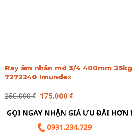
Ray âm nhấn mở 3/4 400mm 25kg
7272240 Imundex
Giá
Giá
250.000
₫
175.000
₫
gốc
hiện
là:
tại
250.000 ₫.
là:
175.000 ₫.