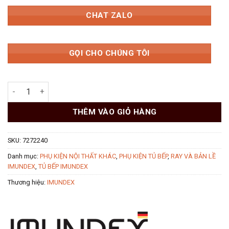
CHAT ZALO
GỌI CHO CHÚNG TÔI
Ray âm nhấn mở 3/4 400mm 25kg 7272240 Imundex số lượng
THÊM VÀO GIỎ HÀNG
SKU:
7272240
Danh mục:
PHỤ KIỆN NỘI THẤT KHÁC
,
PHỤ KIỆN TỦ BẾP
,
RAY VÀ BẢN LỀ
IMUNDEX
,
TỦ BẾP IMUNDEX
Thương hiệu:
IMUNDEX