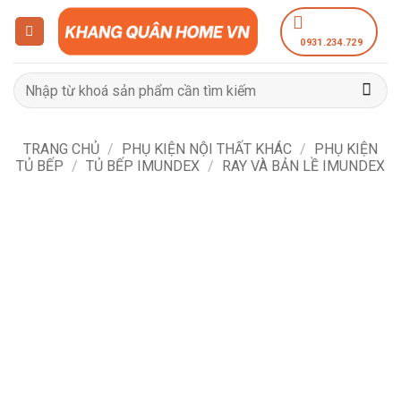
Bỏ
qua
0931.234.729
nội
dung
Tìm
kiếm:
TRANG CHỦ
/
PHỤ KIỆN NỘI THẤT KHÁC
/
PHỤ KIỆN
TỦ BẾP
/
TỦ BẾP IMUNDEX
/
RAY VÀ BẢN LỀ IMUNDEX