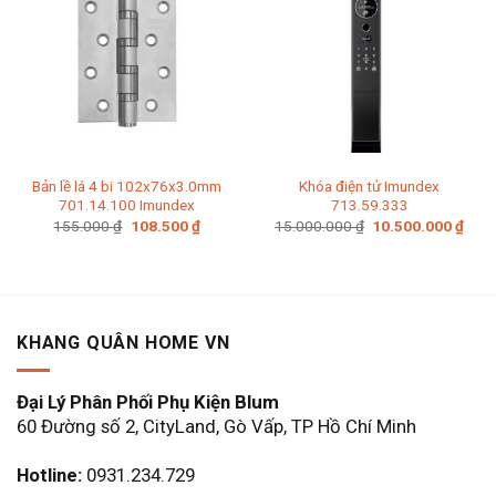
Bản lề lá 4 bi 102x76x3.0mm
Khóa điện tử Imundex
701.14.100 Imundex
713.59.333
Giá
Giá
Giá
Giá
155.000
₫
108.500
₫
15.000.000
₫
10.500.000
₫
gốc
hiện
gốc
hiện
là:
tại
là:
tại
155.000 ₫.
là:
15.000.000 ₫.
là:
108.500 ₫.
10.5
KHANG QUÂN HOME VN
Đại Lý Phân Phối Phụ Kiện Blum
60 Đường số 2, CityLand, Gò Vấp, TP Hồ Chí Minh
Hotline:
0931.234.729