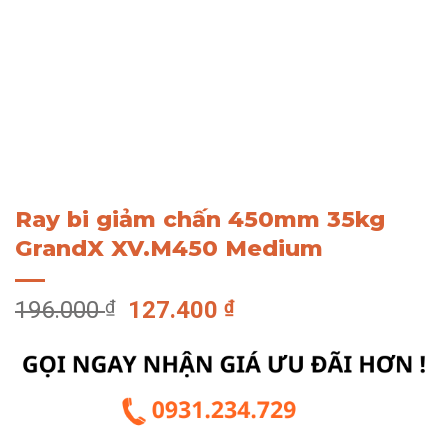
Ray bi giảm chấn 450mm 35kg
GrandX XV.M450 Medium
Giá
Giá
196.000
₫
127.400
₫
gốc
hiện
là:
tại
196.000 ₫.
là:
127.400 ₫.