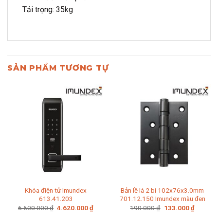
Tải trọng: 35kg
SẢN PHẨM TƯƠNG TỰ
Khóa điện tử Imundex
Bản lề lá 2 bi 102x76x3.0mm
613.41.203
701.12.150 Imundex màu đen
Giá
Giá
Giá
Giá
6.600.000
₫
4.620.000
₫
190.000
₫
133.000
₫
gốc
hiện
gốc
hiện