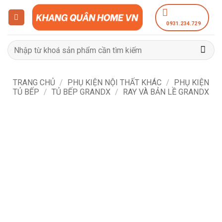
Bỏ
qua
0931.234.729
nội
dung
Tìm
kiếm:
TRANG CHỦ
/
PHỤ KIỆN NỘI THẤT KHÁC
/
PHỤ KIỆN
TỦ BẾP
/
TỦ BẾP GRANDX
/
RAY VÀ BẢN LỀ GRANDX