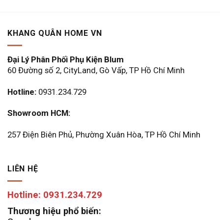
là:
tại
là:
tại
6.600.000 ₫.
là:
190.000 ₫.
là:
4.620.000 ₫.
133.000
KHANG QUÂN HOME VN
Đại Lý Phân Phối Phụ Kiện Blum
60 Đường số 2, CityLand, Gò Vấp, TP Hồ Chí Minh
Hotline:
0931.234.729
Showroom HCM:
257 Điện Biên Phủ, Phường Xuân Hòa, TP Hồ Chí Minh
LIÊN HỆ
Hotline: 0931.234.729
Thương hiệu phổ biến: