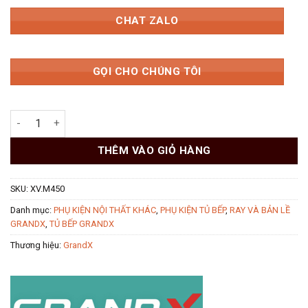
CHAT ZALO
GỌI CHO CHÚNG TÔI
Ray bi giảm chấn 450mm 35kg GrandX XV.M450 Medium số lượ
THÊM VÀO GIỎ HÀNG
SKU:
XV.M450
Danh mục:
PHỤ KIỆN NỘI THẤT KHÁC
,
PHỤ KIỆN TỦ BẾP
,
RAY VÀ BẢN LỀ
GRANDX
,
TỦ BẾP GRANDX
Thương hiệu:
GrandX