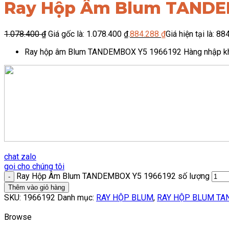
Ray Hộp Âm Blum TANDE
1.078.400
₫
Giá gốc là: 1.078.400 ₫.
884.288
₫
Giá hiện tại là: 88
Ray hộp âm Blum TANDEMBOX Y5 1966192 Hàng nhập khẩu c
chat zalo
gọi cho chúng tôi
Ray Hộp Âm Blum TANDEMBOX Y5 1966192 số lượng
Thêm vào giỏ hàng
SKU:
1966192
Danh mục:
RAY HỘP BLUM
,
RAY HỘP BLUM T
Browse