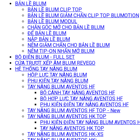
BẢN LỀ BLUM
BẢN LỀ BLUM CLIP TOP
BẢN LỀ BLUM GIẢM CHẤN CLIP TOP BLUMOTION
BẢN LỀ BLUM MODUL
CHẶN GÓC MỞ CHO BẢN LỀ BLUM
ĐẾ BẢN LỀ BLUM
NẮP BẢN LỀ BLUM
NÊM GIẢM CHẤN CHO BẢN LỀ BLUM
NÊM TIP-ON NHẤN MỞ BLUM
BỘ ĐIỆN BLUM - FULL SET
CỬA TRƯỢT XẾP ÂM BLUM REVEGO
HỆ THỐNG TAY NÂNG BLUM
HỘP LỰC TAY NÂNG BLUM
PHỤ KIỆN TAY NÂNG BLUM
TAY NÂNG BLUM AVENTOS HF
BỘ CÁNH TAY NÂNG AVENTOS HF
BỘ HỢP LỰC TAY NÂNG AVENTOS HF
PHỤ KIỆN ĐIỆN TAY NÂNG AVENTOS HF
TAY NÂNG BLUM AVENTOS HF TOP - New
TAY NÂNG BLUM AVENTOS HK TOP
PHỤ KIỆN ĐIỆN TAY NÂNG BLUM AVENTOS 
TAY NÂNG AVENTOS HK TOP
TAY NÂNG BLUM AVENTOS HK-XS