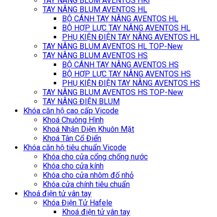
TAY NÂNG BLUM AVENTOS HKi
TAY NÂNG BLUM AVENTOS HL
BỘ CÁNH TAY NÂNG AVENTOS HL
BỘ HỢP LỰC TAY NÂNG AVENTOS HL
PHỤ KIỆN ĐIỆN TAY NÂNG AVENTOS HL
TAY NÂNG BLUM AVENTOS HL TOP-New
TAY NÂNG BLUM AVENTOS HS
BỘ CÁNH TAY NÂNG AVENTOS HS
BỘ HỢP LỰC TAY NÂNG AVENTOS HS
PHỤ KIỆN ĐIỆN TAY NÂNG AVENTOS HS
TAY NÂNG BLUM AVENTOS HS TOP-New
TAY NÂNG ĐIỆN BLUM
Khóa căn hộ cao cấp Vicode
Khoá Chuông Hình
Khoá Nhận Diện Khuôn Mặt
Khoá Tân Cổ Điển
Khóa căn hộ tiêu chuẩn Vicode
Khóa cho cửa cổng chống nước
Khóa cho cửa kính
Khóa cho cửa nhôm đố nhỏ
Khóa cửa chính tiêu chuẩn
Khoá điện tử vân tay
Khóa Điện Tử Hafele
Khoá điện tử vân tay