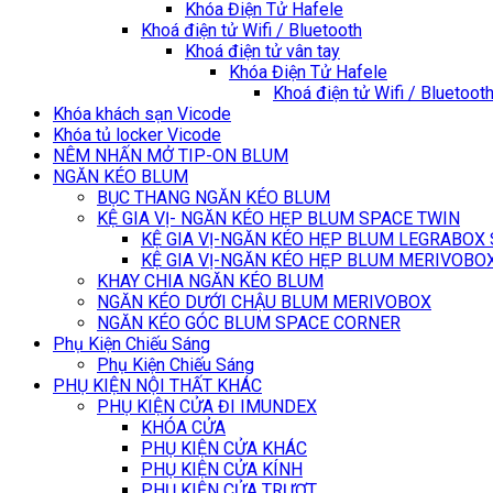
Khóa Điện Tử Hafele
Khoá điện tử Wifi / Bluetooth
Khoá điện tử vân tay
Khóa Điện Tử Hafele
Khoá điện tử Wifi / Bluetoot
Khóa khách sạn Vicode
Khóa tủ locker Vicode
NÊM NHẤN MỞ TIP-ON BLUM
NGĂN KÉO BLUM
BỤC THANG NGĂN KÉO BLUM
KỆ GIA VỊ- NGĂN KÉO HẸP BLUM SPACE TWIN
KỆ GIA VỊ-NGĂN KÉO HẸP BLUM LEGRABOX
KỆ GIA VỊ-NGĂN KÉO HẸP BLUM MERIVOBO
KHAY CHIA NGĂN KÉO BLUM
NGĂN KÉO DƯỚI CHẬU BLUM MERIVOBOX
NGĂN KÉO GÓC BLUM SPACE CORNER
Phụ Kiện Chiếu Sáng
Phụ Kiện Chiếu Sáng
PHỤ KIỆN NỘI THẤT KHÁC
PHỤ KIỆN CỬA ĐI IMUNDEX
KHÓA CỬA
PHỤ KIỆN CỬA KHÁC
PHỤ KIỆN CỬA KÍNH
PHỤ KIỆN CỬA TRƯỢT