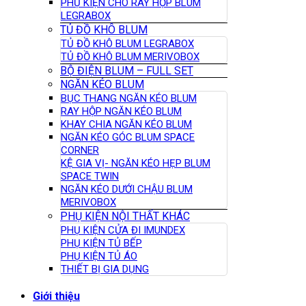
PHỤ KIỆN CHO RÂY HỘP BLUM
LEGRABOX
TỦ ĐỒ KHÔ BLUM
TỦ ĐỒ KHÔ BLUM LEGRABOX
TỦ ĐỒ KHÔ BLUM MERIVOBOX
BỘ ĐIỆN BLUM – FULL SET
NGĂN KÉO BLUM
BỤC THANG NGĂN KÉO BLUM
RAY HỘP NGĂN KÉO BLUM
KHAY CHIA NGĂN KÉO BLUM
NGĂN KÉO GÓC BLUM SPACE
CORNER
KỆ GIA VỊ- NGĂN KÉO HẸP BLUM
SPACE TWIN
NGĂN KÉO DƯỚI CHẬU BLUM
MERIVOBOX
PHỤ KIỆN NỘI THẤT KHÁC
PHỤ KIỆN CỬA ĐI IMUNDEX
PHỤ KIỆN TỦ BẾP
PHỤ KIỆN TỦ ÁO
THIẾT BỊ GIA DỤNG
Giới thiệu