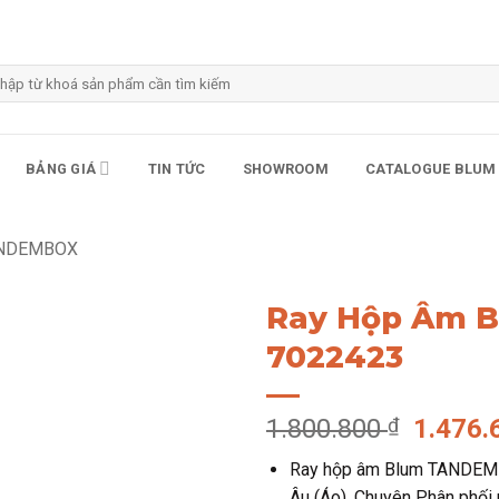
m
m:
BẢNG GIÁ
TIN TỨC
SHOWROOM
CATALOGUE BLUM
ANDEMBOX
Ray Hộp Âm 
7022423
Giá
1.800.800
₫
1.476
gốc
Ray hộp âm Blum TANDEMB
là:
Âu (Áo). Chuyên Phân phối 