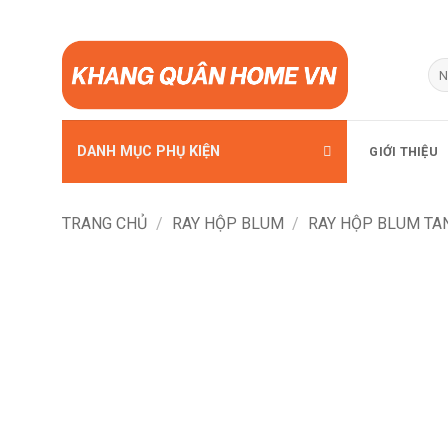
Bỏ
qua
Tì
kiế
nội
dung
DANH MỤC PHỤ KIỆN
GIỚI THIỆU
TRANG CHỦ
/
RAY HỘP BLUM
/
RAY HỘP BLUM T