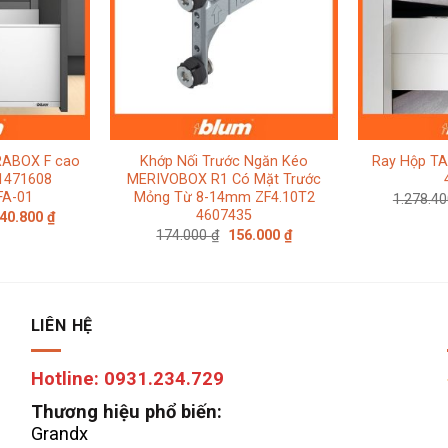
RABOX F cao
Khớp Nối Trước Ngăn Kéo
Ray Hộp T
1471608
MERIVOBOX R1 Có Mặt Trước
FA-01
Mỏng Từ 8-14mm ZF4.10T2
1.278.4
4607435
Giá
640.800
₫
c
hiện
Giá
Giá
174.000
₫
156.000
₫
tại
gốc
hiện
44.000 ₫.
là:
là:
tại
1.640.800 ₫.
174.000 ₫.
là:
156.000 ₫.
LIÊN HỆ
Hotline: 0931.234.729
Thương hiệu phổ biến:
Grandx