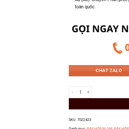
1.800.
toàn quốc.
CHAT ZALO
Ray Hộp Âm Blum TANDEMBOX 
SKU:
7022423
Danh mục:
RAY HỘP BLUM
,
RAY HỘ