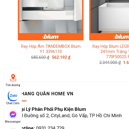
Ray Hộp Âm TANDEMBOX Blum
Ray Hộp Blum LEG
Y1 3396110
241mm Trắng 
770F5002S 
Giá
Giá
685.600
₫
562.192
₫
gốc
hiện
Giá
2.344.000
₫
1.
là:
tại
gố
685.600 ₫.
là:
là:
562.192 ₫.
2.3
Tìm đường
KHANG QUÂN HOME VN
Chat Zalo
Đại Lý Phân Phối Phụ Kiện Blum
60 Đường số 2, CityLand, Gò Vấp, TP Hồ Chí Minh
Messenger
Hotline:
0931.234.729