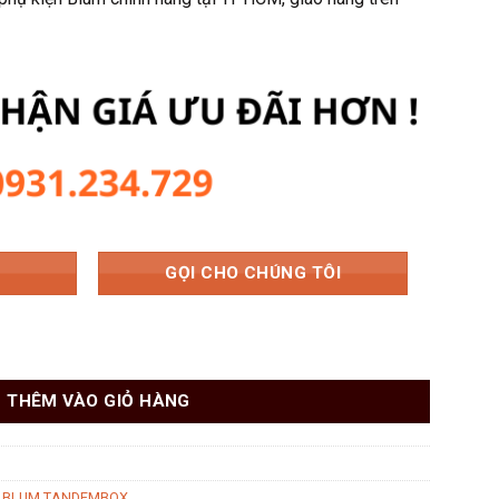
800 ₫.
là:
1.476.656 ₫.
GỌI CHO CHÚNG TÔI
Y6 7022423 số lượng
THÊM VÀO GIỎ HÀNG
P BLUM TANDEMBOX