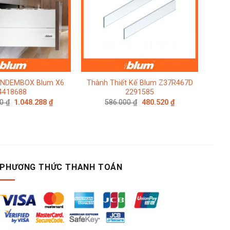
ANDEMBOX Blum X6
Thành Thiết Kế Blum Z37R467D
Nêm
4418688
2291585
MOV
Giá
Giá
Giá
Giá
00
₫
1.048.288
₫
586.000
₫
480.520
₫
gốc
hiện
gốc
hiện
là:
tại
là:
tại
1.278.400 ₫.
là:
586.000 ₫.
là:
1.048.288 ₫.
480.520 ₫.
PHƯƠNG THỨC THANH TOÁN