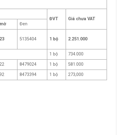
ĐVT
Giá chưa VAT
 mờ
Đen
23
5135404
1 bộ
2.251.000
1 bộ
734.000
22
8479024
1 bộ
581.000
92
8473394
1 bộ
273,000