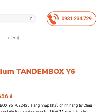
0931.234.729
LIÊN HỆ
Blum TANDEMBOX Y6
Giá
.656
₫
hiện
OX Y6 7022423 Hàng nhập khẩu chính hãng từ Châu
tại
phụ kiện Blum chính hãng tại TPHCM, giao hàng trên