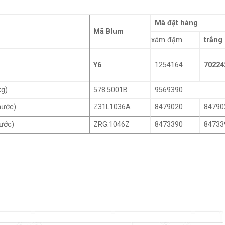
Mã đặt hàng
Mã Blum
xám đậm
trắng
Y6
1254164
70224
kg)
578.5001B
9569390
hước)
Z31L1036A
8479020
84790
ước)
ZRG.1046Z
8473390
84733