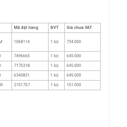
Mã đặt hàng
ĐVT
Giá chưa VAT
1M
1068114
1 bộ
734.000
0
7496665
1 bộ
645.000
0
7175318
1 bộ
645.000
0
6340831
1 bộ
645.000
5W
2101757
1 bộ
151.000