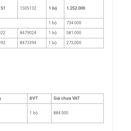
151
1505132
1 bộ
1.252.000
1 bộ
734.000
022
8479024
1 bộ
581.000
392
8473394
1 bộ
273,000
g
ĐVT
Giá chưa VAT
1 bộ
884.000