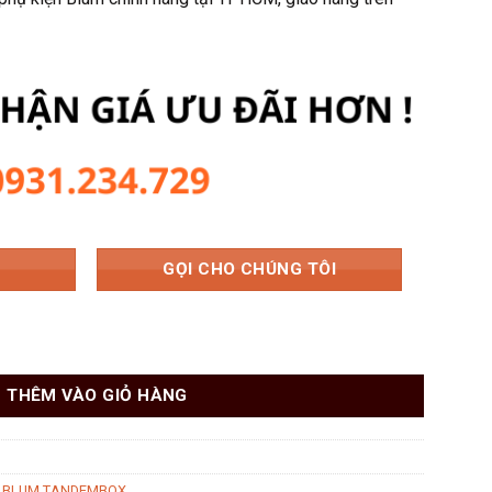
200 ₫.
là:
829.184 ₫.
GỌI CHO CHÚNG TÔI
Y2 9132151 số lượng
THÊM VÀO GIỎ HÀNG
P BLUM TANDEMBOX