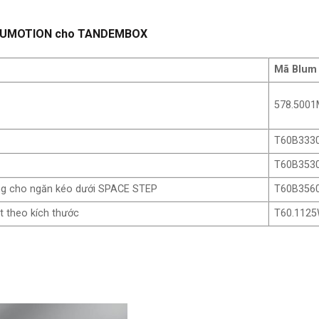
 BLUMOTION cho TANDEMBOX
Mã Blum
578.500
T60B333
T60B353
ùng cho ngăn kéo dưới SPACE STEP
T60B356
 theo kích thước
T60.112