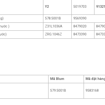
Y2
5019703
9132
kg)
578.5001B
9569390
hước )
Z31L1036A
8479020
8479
ước)
ZRG.1046Z
8473390
8473
Mã Blum
Mã đặt hàn
579.5001B
9583168