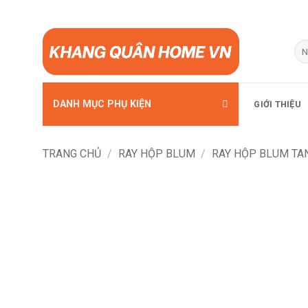
Bỏ
qua
Tì
kiế
nội
dung
DANH MỤC PHỤ KIỆN
GIỚI THIỆU
TRANG CHỦ
/
RAY HỘP BLUM
/
RAY HỘP BLUM T