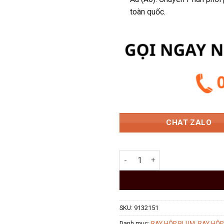
1.011.
toàn quốc.
CHAT ZALO
Ray Hộp Âm TANDEMBOX Blum 
SKU:
9132151
Danh mục:
RAY HỘP BLUM
,
RAY HỘ