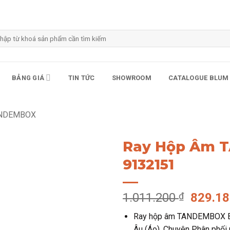
m
m:
BẢNG GIÁ
TIN TỨC
SHOWROOM
CATALOGUE BLUM
ANDEMBOX
Ray Hộp Âm 
9132151
Giá
1.011.200
₫
829.1
gốc
Ray hộp âm TANDEMBOX Bl
là:
Âu (Áo). Chuyên Phân phối 