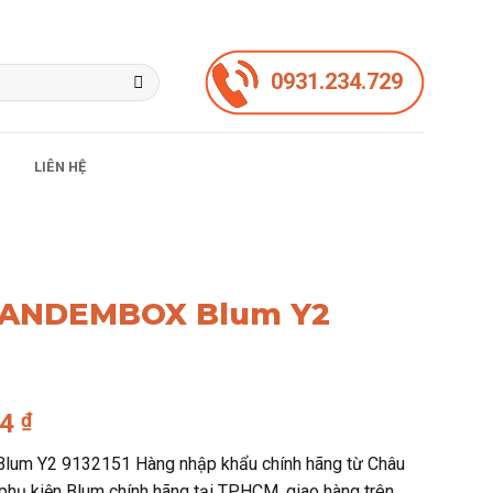
0931.234.729
LIÊN HỆ
TANDEMBOX Blum Y2
Giá
84
₫
hiện
um Y2 9132151 Hàng nhập khẩu chính hãng từ Châu
tại
phụ kiện Blum chính hãng tại TPHCM, giao hàng trên