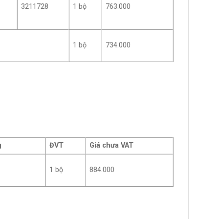
3211728
1 bộ
763.000
1 bộ
734.000
g
ĐVT
Giá chưa VAT
1 bộ
884.000