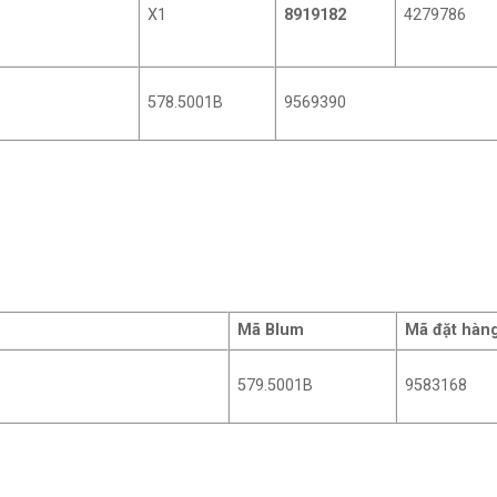
X1
8919182
4279786
578.5001B
9569390
Mã Blum
Mã đặt hàn
579.5001B
9583168