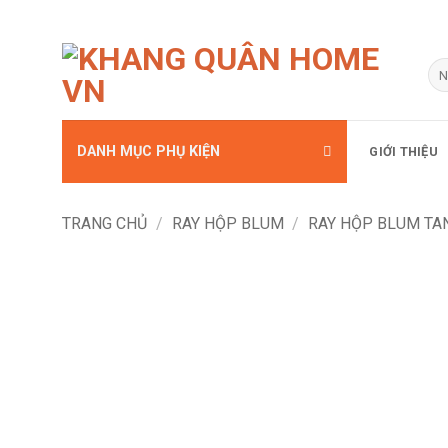
Bỏ
qua
Tì
kiế
nội
dung
DANH MỤC PHỤ KIỆN
GIỚI THIỆU
TRANG CHỦ
/
RAY HỘP BLUM
/
RAY HỘP BLUM T