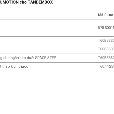
 BLUMOTION cho TANDEMBOX
Mã Blum
578.500
T60B333
T60B353
ùng cho ngăn kéo dưới SPACE STEP
T60B356
 theo kích thước
T60.112