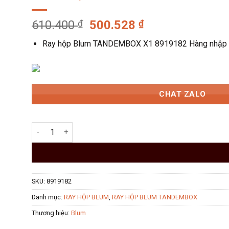
Giá
Giá
610.400
₫
500.528
₫
gốc
hiện
Ray hộp Blum TANDEMBOX X1 8919182 Hàng nhập khẩu
là:
tại
610.400 ₫.
là:
500.528 ₫.
CHAT ZALO
Ray Hộp Blum TANDEMBOX X1 8919182 số lượng
SKU:
8919182
Danh mục:
RAY HỘP BLUM
,
RAY HỘP BLUM TANDEMBOX
Thương hiệu:
Blum