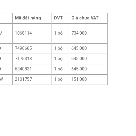
Mã đặt hàng
ĐVT
Giá chưa VAT
1M
1068114
1 bộ
734.000
0
7496665
1 bộ
645.000
0
7175318
1 bộ
645.000
0
6340831
1 bộ
645.000
5W
2101757
1 bộ
151.000