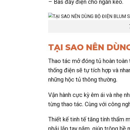
– Bas đẩy điện cho ngăn kéo.
TẠI SAO NÊN DÙN
Thao tác mở đóng tủ hoàn toàn 
thống điện sẽ tự tích hợp và n
những hộc tủ thông thường.
Vận hành cực kỳ êm ái và nhẹ nh
từng thao tác. Cùng với công ng
Thiết kế tinh tế tăng tính thẩ
phải lắp tay nắm, giúp trông bề 