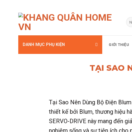
Bỏ
qua
Tì
kiế
nội
dung
DANH MỤC PHỤ KIỆN
GIỚI THIỆU
TẠI SAO 
Tại Sao Nên Dùng Bộ Điện Blum
thiết kế bởi Blum, thương hiệu hà
SERVO-DRIVE này mang đến giải 
nghiệm sống và sự tiện ích cho 