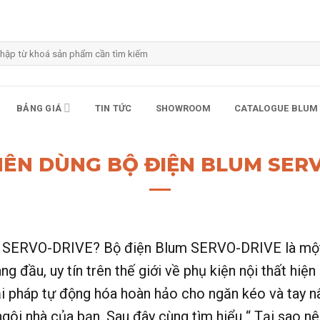
m
m:
BẢNG GIÁ
TIN TỨC
SHOWROOM
CATALOGUE BLUM
NÊN DÙNG BỘ ĐIỆN BLUM SER
 SERVO-DRIVE? Bộ điện Blum SERVO-DRIVE là một h
ng đầu, uy tín trên thế giới về phụ kiện nội thất hiệ
pháp tự động hóa hoàn hảo cho ngăn kéo và tay nân
ngôi nhà của bạn. Sau đây cùng tìm hiểu “ Tại sao 