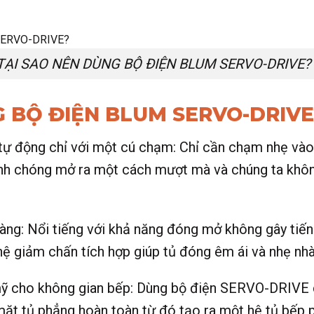
TẠI SAO NÊN DÙNG BỘ ĐIỆN BLUM SERVO-DRIVE?
G BỘ ĐIỆN BLUM SERVO-DRIVE
tự động chỉ với một cú chạm: Chỉ cần chạm nhẹ vào
hanh chóng mở ra một cách mượt mà và chúng ta khô
àng: Nổi tiếng với khả năng đóng mở không gây tiến
hệ giảm chấn tích hợp giúp tủ đóng êm ái và nhẹ nh
m mỹ cho không gian bếp: Dùng bộ điện SERVO-DRIVE 
mặt tủ phẳng hoàn toàn từ đó tạo ra một hệ tủ bếp p