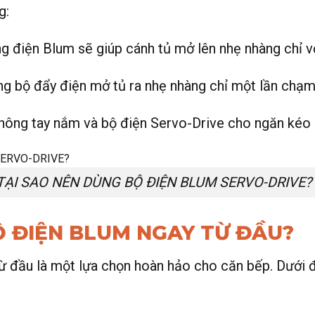
g:
ng điện Blum sẽ giúp cánh tủ mở lên nhẹ nhàng chỉ 
ng bộ đẩy điện mở tủ ra nhẹ nhàng chỉ một lần chạ
hông tay nắm và bộ điện Servo-Drive cho ngăn kéo 
TẠI SAO NÊN DÙNG BỘ ĐIỆN BLUM SERVO-DRIVE?
Ộ ĐIỆN BLUM NGAY TỪ ĐẦU?
ừ đầu là một lựa chọn hoàn hảo cho căn bếp. Dưới đ