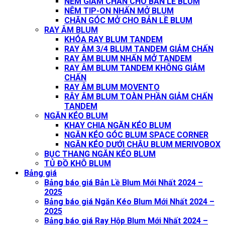
NÊM GIẢM CHẤN CHO BẢN LỀ BLUM
NÊM TIP-ON NHẤN MỞ BLUM
CHẶN GÓC MỞ CHO BẢN LỀ BLUM
RAY ÂM BLUM
KHÓA RAY BLUM TANDEM
RAY ÂM 3/4 BLUM TANDEM GIẢM CHẤN
RAY ÂM BLUM NHẤN MỞ TANDEM
RAY ÂM BLUM TANDEM KHÔNG GIẢM
CHẤN
RAY ÂM BLUM MOVENTO
RÂY ÂM BLUM TOÀN PHẦN GIẢM CHẤN
TANDEM
NGĂN KÉO BLUM
KHAY CHIA NGĂN KÉO BLUM
NGĂN KÉO GÓC BLUM SPACE CORNER
NGĂN KÉO DƯỚI CHẬU BLUM MERIVOBOX
BỤC THANG NGĂN KÉO BLUM
TỦ ĐỒ KHÔ BLUM
Bảng giá
Bảng báo giá Bản Lề Blum Mới Nhất 2024 –
2025
Bảng báo giá Ngăn Kéo Blum Mới Nhất 2024 –
2025
Bảng báo giá Ray Hộp Blum Mới Nhất 2024 –