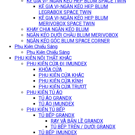
KỆ GIA VỊ- NGĂN KÉO HẸP BLUM SPACE TWIN
KỆ GIA VỊ-NGĂN KÉO HẸP BLUM
LEGRABOX SPACE TWIN
KỆ GIA VỊ-NGĂN KÉO HẸP BLUM
MERIVOBOX SPACE TWIN
KHAY CHIA NGĂN KÉO BLUM
NGĂN KÉO DƯỚI CHẬU BLUM MERIVOBOX
NGĂN KÉO GÓC BLUM SPACE CORNER
Phụ Kiện Chiếu Sáng
Phụ Kiện Chiếu Sáng
PHỤ KIỆN NỘI THẤT KHÁC
PHỤ KIỆN CỬA ĐI IMUNDEX
KHÓA CỬA
PHỤ KIỆN CỬA KHÁC
PHỤ KIỆN CỬA KÍNH
PHỤ KIỆN CỬA TRƯỢT
PHỤ KIỆN TỦ ÁO
TỦ ÁO GRANDX
TỦ ÁO IMUNDEX
PHỤ KIỆN TỦ BẾP
TỦ BẾP GRANDX
RAY VÀ BẢN LỀ GRANDX
TỦ BẾP TRÊN / DƯỚI GRANDX
TỦ BẾP IMUNDEX