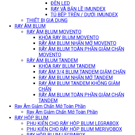
ĐÈN LED
RAY VÀ BẢN LỀ IMUNDEX
TỦ BẾP TRÊN / DƯỚI IMUNDEX
THIẾT BỊ GIA DỤNG
RAY ÂM BLUM
RAY ÂM BLUM MOVENTO
KHÓA RAY BLUM MOVENTO
RÂY ÂM BLUM NHẤN MỞ MOVENTO
RÂY ÂM BLUM TOÀN PHẦN GIẢM CHẤN
MOVENTO
RÂY ÂM BLUM TANDEM
KHÓA RAY BLUM TANDEM
RAY ÂM 3/4 BLUM TANDEM GIẢM CHẤN
RAY ÂM BLUM NHẤN MỞ TANDEM
RAY ÂM BLUM TANDEM KHÔNG GIẢM
CHẤN
RÂY ÂM BLUM TOÀN PHẦN GIẢM CHẤN
TANDEM
Ray Âm Giảm Chấn Mở Toàn Phần
Ray Âm Giảm Chấn Mở Toàn Phần
RAY HỘP BLUM
PHỤ KIỆN CHO RÂY HỘP BLUM LEGRABOX
PHỤ KIỆN CHO RÂY HỘP BLUM MERIVOBOX
RAY HỘP BLUM LEGRABOX