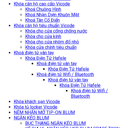
Khóa căn hộ cao cấp Vicode
Khoá Chuông Hình
Khoá Nhận Diện Khuôn Mặt
Khoá Tân Cổ Điển
Khóa căn hộ tiêu chuẩn Vicode
Khóa cho cửa cổng chống nước
Khóa cho cửa kính
Khóa cho cửa nhôm đố nhỏ
Khóa cửa chính tiêu chuẩn
Khoá điện tử vân tay
Khóa Điện Tử Hafele
Khoá điện tử vân tay
Khóa Điện Tử Hafele
Khoá điện tử Wifi / Bluetooth
Khoá điện tử vân tay
Khóa Điện Tử Hafele
Khoá điện tử Wifi /
Bluetooth
Khóa khách sạn Vicode
Khóa tủ locker Vicode
NÊM NHẤN MỞ TIP-ON BLUM
NGĂN KÉO BLUM
BỤC THANG NGĂN KÉO BLUM