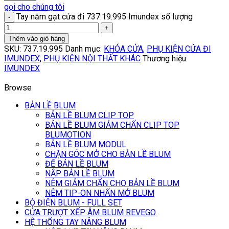
gọi cho chúng tôi
Tay nắm gạt cửa đi 737.19.995 Imundex số lượng
Thêm vào giỏ hàng
SKU:
737.19.995
Danh mục:
KHÓA CỬA
,
PHỤ KIỆN CỬA ĐI
IMUNDEX
,
PHỤ KIỆN NỘI THẤT KHÁC
Thương hiệu:
IMUNDEX
Browse
BẢN LỀ BLUM
BẢN LỀ BLUM CLIP TOP
BẢN LỀ BLUM GIẢM CHẤN CLIP TOP
BLUMOTION
BẢN LỀ BLUM MODUL
CHẶN GÓC MỞ CHO BẢN LỀ BLUM
ĐẾ BẢN LỀ BLUM
NẮP BẢN LỀ BLUM
NÊM GIẢM CHẤN CHO BẢN LỀ BLUM
NÊM TIP-ON NHẤN MỞ BLUM
BỘ ĐIỆN BLUM - FULL SET
CỬA TRƯỢT XẾP ÂM BLUM REVEGO
HỆ THỐNG TAY NÂNG BLUM