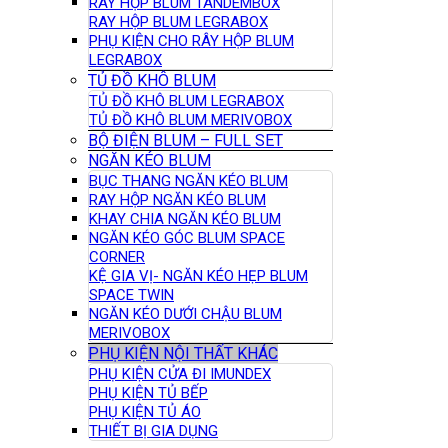
RAY HỘP BLUM TANDEMBOX
RAY HỘP BLUM LEGRABOX
PHỤ KIỆN CHO RÂY HỘP BLUM
LEGRABOX
TỦ ĐỒ KHÔ BLUM
TỦ ĐỒ KHÔ BLUM LEGRABOX
TỦ ĐỒ KHÔ BLUM MERIVOBOX
BỘ ĐIỆN BLUM – FULL SET
NGĂN KÉO BLUM
BỤC THANG NGĂN KÉO BLUM
RAY HỘP NGĂN KÉO BLUM
KHAY CHIA NGĂN KÉO BLUM
NGĂN KÉO GÓC BLUM SPACE
CORNER
KỆ GIA VỊ- NGĂN KÉO HẸP BLUM
SPACE TWIN
NGĂN KÉO DƯỚI CHẬU BLUM
MERIVOBOX
PHỤ KIỆN NỘI THẤT KHÁC
PHỤ KIỆN CỬA ĐI IMUNDEX
PHỤ KIỆN TỦ BẾP
PHỤ KIỆN TỦ ÁO
THIẾT BỊ GIA DỤNG