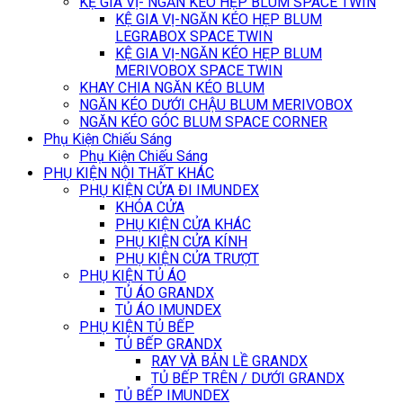
KỆ GIA VỊ- NGĂN KÉO HẸP BLUM SPACE TWIN
KỆ GIA VỊ-NGĂN KÉO HẸP BLUM
LEGRABOX SPACE TWIN
KỆ GIA VỊ-NGĂN KÉO HẸP BLUM
MERIVOBOX SPACE TWIN
KHAY CHIA NGĂN KÉO BLUM
NGĂN KÉO DƯỚI CHẬU BLUM MERIVOBOX
NGĂN KÉO GÓC BLUM SPACE CORNER
Phụ Kiện Chiếu Sáng
Phụ Kiện Chiếu Sáng
PHỤ KIỆN NỘI THẤT KHÁC
PHỤ KIỆN CỬA ĐI IMUNDEX
KHÓA CỬA
PHỤ KIỆN CỬA KHÁC
PHỤ KIỆN CỬA KÍNH
PHỤ KIỆN CỬA TRƯỢT
PHỤ KIỆN TỦ ÁO
TỦ ÁO GRANDX
TỦ ÁO IMUNDEX
PHỤ KIỆN TỦ BẾP
TỦ BẾP GRANDX
RAY VÀ BẢN LỀ GRANDX
TỦ BẾP TRÊN / DƯỚI GRANDX
TỦ BẾP IMUNDEX