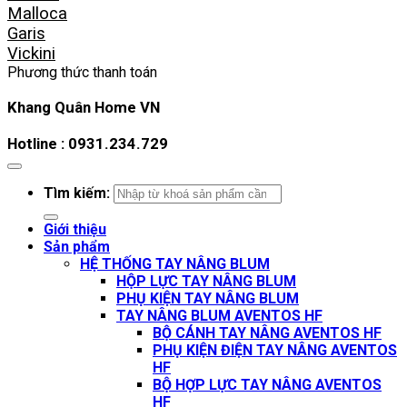
Malloca
Garis
Vickini
Phương thức thanh toán
Khang Quân Home VN
Hotline : 0931.234.729
Tìm kiếm:
Giới thiệu
Sản phẩm
HỆ THỐNG TAY NÂNG BLUM
HỘP LỰC TAY NÂNG BLUM
PHỤ KIỆN TAY NÂNG BLUM
TAY NÂNG BLUM AVENTOS HF
BỘ CÁNH TAY NÂNG AVENTOS HF
PHỤ KIỆN ĐIỆN TAY NÂNG AVENTOS
HF
BỘ HỢP LỰC TAY NÂNG AVENTOS
HF