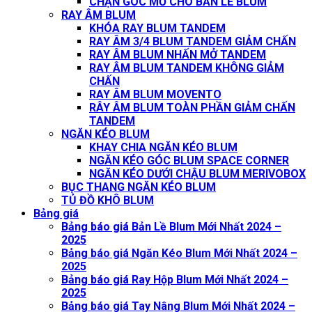
CHẶN GÓC MỞ CHO BẢN LỀ BLUM
RAY ÂM BLUM
KHÓA RAY BLUM TANDEM
RAY ÂM 3/4 BLUM TANDEM GIẢM CHẤN
RAY ÂM BLUM NHẤN MỞ TANDEM
RAY ÂM BLUM TANDEM KHÔNG GIẢM
CHẤN
RAY ÂM BLUM MOVENTO
RÂY ÂM BLUM TOÀN PHẦN GIẢM CHẤN
TANDEM
NGĂN KÉO BLUM
KHAY CHIA NGĂN KÉO BLUM
NGĂN KÉO GÓC BLUM SPACE CORNER
NGĂN KÉO DƯỚI CHẬU BLUM MERIVOBOX
BỤC THANG NGĂN KÉO BLUM
TỦ ĐỒ KHÔ BLUM
Bảng giá
Bảng báo giá Bản Lề Blum Mới Nhất 2024 –
2025
Bảng báo giá Ngăn Kéo Blum Mới Nhất 2024 –
2025
Bảng báo giá Ray Hộp Blum Mới Nhất 2024 –
2025
Bảng báo giá Tay Nâng Blum Mới Nhất 2024 –