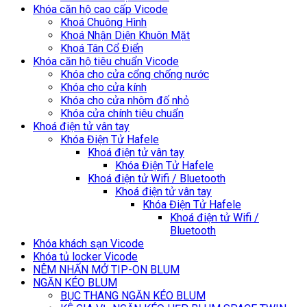
Khóa căn hộ cao cấp Vicode
Khoá Chuông Hình
Khoá Nhận Diện Khuôn Mặt
Khoá Tân Cổ Điển
Khóa căn hộ tiêu chuẩn Vicode
Khóa cho cửa cổng chống nước
Khóa cho cửa kính
Khóa cho cửa nhôm đố nhỏ
Khóa cửa chính tiêu chuẩn
Khoá điện tử vân tay
Khóa Điện Tử Hafele
Khoá điện tử vân tay
Khóa Điện Tử Hafele
Khoá điện tử Wifi / Bluetooth
Khoá điện tử vân tay
Khóa Điện Tử Hafele
Khoá điện tử Wifi /
Bluetooth
Khóa khách sạn Vicode
Khóa tủ locker Vicode
NÊM NHẤN MỞ TIP-ON BLUM
NGĂN KÉO BLUM
BỤC THANG NGĂN KÉO BLUM