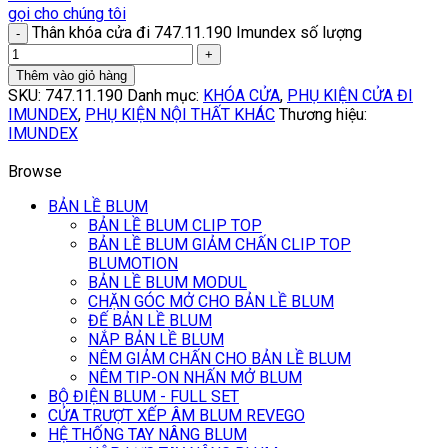
gọi cho chúng tôi
Thân khóa cửa đi 747.11.190 Imundex số lượng
Thêm vào giỏ hàng
SKU:
747.11.190
Danh mục:
KHÓA CỬA
,
PHỤ KIỆN CỬA ĐI
IMUNDEX
,
PHỤ KIỆN NỘI THẤT KHÁC
Thương hiệu:
IMUNDEX
Browse
BẢN LỀ BLUM
BẢN LỀ BLUM CLIP TOP
BẢN LỀ BLUM GIẢM CHẤN CLIP TOP
BLUMOTION
BẢN LỀ BLUM MODUL
CHẶN GÓC MỞ CHO BẢN LỀ BLUM
ĐẾ BẢN LỀ BLUM
NẮP BẢN LỀ BLUM
NÊM GIẢM CHẤN CHO BẢN LỀ BLUM
NÊM TIP-ON NHẤN MỞ BLUM
BỘ ĐIỆN BLUM - FULL SET
CỬA TRƯỢT XẾP ÂM BLUM REVEGO
HỆ THỐNG TAY NÂNG BLUM