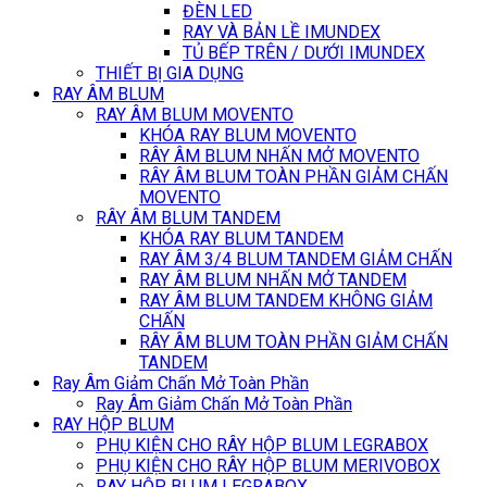
ĐÈN LED
RAY VÀ BẢN LỀ IMUNDEX
TỦ BẾP TRÊN / DƯỚI IMUNDEX
THIẾT BỊ GIA DỤNG
RAY ÂM BLUM
RAY ÂM BLUM MOVENTO
KHÓA RAY BLUM MOVENTO
RÂY ÂM BLUM NHẤN MỞ MOVENTO
RÂY ÂM BLUM TOÀN PHẦN GIẢM CHẤN
MOVENTO
RÂY ÂM BLUM TANDEM
KHÓA RAY BLUM TANDEM
RAY ÂM 3/4 BLUM TANDEM GIẢM CHẤN
RAY ÂM BLUM NHẤN MỞ TANDEM
RAY ÂM BLUM TANDEM KHÔNG GIẢM
CHẤN
RÂY ÂM BLUM TOÀN PHẦN GIẢM CHẤN
TANDEM
Ray Âm Giảm Chấn Mở Toàn Phần
Ray Âm Giảm Chấn Mở Toàn Phần
RAY HỘP BLUM
PHỤ KIỆN CHO RÂY HỘP BLUM LEGRABOX
PHỤ KIỆN CHO RÂY HỘP BLUM MERIVOBOX
RAY HỘP BLUM LEGRABOX