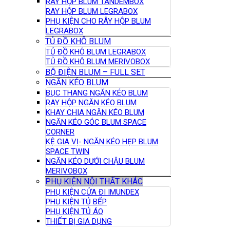
RAY HỘP BLUM TANDEMBOX
RAY HỘP BLUM LEGRABOX
PHỤ KIỆN CHO RÂY HỘP BLUM
LEGRABOX
TỦ ĐỒ KHÔ BLUM
TỦ ĐỒ KHÔ BLUM LEGRABOX
TỦ ĐỒ KHÔ BLUM MERIVOBOX
BỘ ĐIỆN BLUM – FULL SET
NGĂN KÉO BLUM
BỤC THANG NGĂN KÉO BLUM
RAY HỘP NGĂN KÉO BLUM
KHAY CHIA NGĂN KÉO BLUM
NGĂN KÉO GÓC BLUM SPACE
CORNER
KỆ GIA VỊ- NGĂN KÉO HẸP BLUM
SPACE TWIN
NGĂN KÉO DƯỚI CHẬU BLUM
MERIVOBOX
PHỤ KIỆN NỘI THẤT KHÁC
PHỤ KIỆN CỬA ĐI IMUNDEX
PHỤ KIỆN TỦ BẾP
PHỤ KIỆN TỦ ÁO
THIẾT BỊ GIA DỤNG