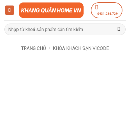
Bỏ
qua
0931.234.729
nội
dung
Tìm
kiếm:
TRANG CHỦ
/
KHÓA KHÁCH SẠN VICODE