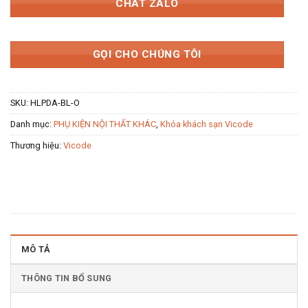
CHAT ZALO
GỌI CHO CHÚNG TÔI
SKU:
HLPDA-BL-O
Danh mục:
PHỤ KIỆN NỘI THẤT KHÁC
,
Khóa khách sạn Vicode
Thương hiệu:
Vicode
MÔ TẢ
THÔNG TIN BỔ SUNG