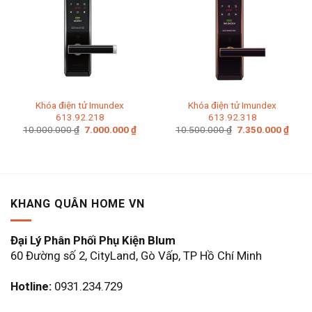
Khóa điện tử Imundex
Khóa điện tử Imundex
613.92.218
613.92.318
Giá
Giá
Giá
Giá
10.000.000
₫
7.000.000
₫
10.500.000
₫
7.350.000
₫
gốc
hiện
gốc
hiện
là:
tại
là:
tại
10.000.000 ₫.
là:
10.500.000 ₫.
là:
7.000.000 ₫.
7.350
KHANG QUÂN HOME VN
Đại Lý Phân Phối Phụ Kiện Blum
60 Đường số 2, CityLand, Gò Vấp, TP Hồ Chí Minh
Hotline:
0931.234.729